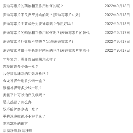
麦迪霉素片的药物相互作用如何的呢？
2022年9月18日
麦迪霉素片不良反应是啥的呢？(麦迪霉素片功效)
2022年9月18日
麦迪霉素片主要成分为麦迪霉素？作用好吗？
2022年9月18日
麦迪霉素片的药物相互作用如何呢？(麦迪霉素片的替代
2022年9月17日
麦迪霉素片疗效很不错吗？(乙酰麦迪霉素片)
2022年9月17日
麦迪霉素片属于生长期抑菌药的吗？(麦迪霉素片主治什
2022年9月17日
麦迪霉素片口服吸收迅速吗？(麦迪霉素片用量)
寸草复方丁香开胃贴效果怎么样？
2022年9月17日
志苓胶囊多少钱一盒？
麦迪霉素片药代动力学如何的呢？(麦迪霉素片是什么病
2022年9月17日
片仔癀珍珠霜的功效及价格？
盐酸左氧氟沙星胶囊临床上能不能用于什么？
2022年9月17日
金龙补肾合剂多少钱一盒？
盐酸左氧氟沙星胶囊值得人们信赖吗？
2022年9月17日
添精补肾膏多少钱一瓶？
盐酸左氧氟沙星胶囊用于哪些？(盐酸左氧氟沙星胶囊用
奥氮平片可以治疗失眠吗？
2022年9月17日
婴儿感冒了则么办
盐酸左氧氟沙星胶囊体内代谢是啥？(盐酸左氧氟沙星胶
2022年9月17日
双环醇片多少钱一盒？
盐酸左氧氟沙星胶囊以原形自粪便中排出少量的吗？
2022年9月17日
手脚冰凉微循环不好早衰了
滋补参茸丸对早泄有一定的效果的吗？
2022年9月17日
求治冻疮的偏方
滋补参茸丸有什么的效果？(参茸养心胶囊的作用)
后脑涨痛,眼睛涨痛
2022年9月17日