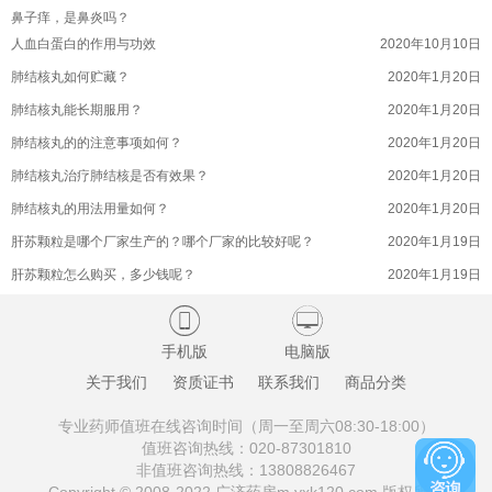
鼻子痒，是鼻炎吗？
滋补参茸丸滋阴补肾功效好吗？(参茸补肾丸有什么功效
2022年9月17日
人血白蛋白的作用与功效
2020年10月10日
滋补参茸丸有没有副作用呢？(参茸丸的副作用是什么)
2022年9月17日
肺结核丸如何贮藏？
2020年1月20日
滋补参茸丸益精助阳功效好吗？(苍南县参茸滋补品商会
2022年9月17日
肺结核丸能长期服用？
2020年1月20日
滋补参茸丸方剂是啥？(滋补肝肾丸)
2022年9月17日
肺结核丸的的注意事项如何？
2020年1月20日
滋补参茸丸用于肾虚肾寒，阳痿早泄好吗？
2022年9月17日
肺结核丸治疗肺结核是否有效果？
2020年1月20日
滋补参茸丸和和参茸三肾丸是同一种药物的吗？
2022年9月17日
肺结核丸的用法用量如何？
2020年1月20日
滋补参茸丸注意事项如何的呢？(参茸丸如何服用)
2022年9月17日
肝苏颗粒是哪个厂家生产的？哪个厂家的比较好呢？
2020年1月19日
滋补参茸丸滋阴作用好不好？(苍南县参茸滋补品商会)
2022年9月17日
肝苏颗粒怎么购买，多少钱呢？
2020年1月19日
桉柠蒎肠溶软胶囊的成分吸收迅速吗？
2022年9月16日
肝苏颗粒的有什么副作用吗？
2020年1月19日


桉柠蒎肠溶软胶囊安全高效的吗？(桉柠蒎肠溶软胶囊有
2022年9月16日
肝苏颗粒治疗乙型肝炎的效果好吗？
2020年1月19日
手机版
电脑版
桉柠蒎肠溶软胶囊的试验结果如何呢？
2022年9月16日
肝苏颗粒的主要成分有哪些？
2020年1月19日
关于我们
资质证书
联系我们
商品分类
桉柠蒎肠溶软胶囊过敏情况如何呢？
2022年9月16日
十味蒂达胶囊如何贮藏？
2020年1月19日
桉柠蒎肠溶软胶囊用于支气管扩张的用量如何呢？
2022年9月16日
专业药师值班在线咨询时间（周一至周六08:30-18:00）
十味蒂达胶囊可能有哪些不良反应？
2020年1月19日
值班咨询热线：
020-87301810
地榆升白片临床观察是啥的呢？(地榆升白片作用机理)
2022年9月16日
非值班咨询热线：
13808826467
十味蒂达胶囊的注意事项是什么？
2020年1月19日
地榆升白片价格贵不贵？(地榆升白片什么价)
2022年9月16日
Copyright © 2008-2022 广济药房m.yxk120.com 版权所有