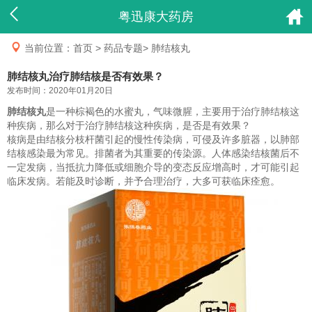
粤迅康大药房

当前位置：
首页
>
药品专题
>
肺结核丸
肺结核丸治疗肺结核是否有效果？
发布时间：2020年01月20日
肺结核丸
是一种棕褐色的水蜜丸，气味微腥，主要用于治疗肺结核这
种疾病，那么对于治疗肺结核这种疾病，是否是有效果？
核病是由结核分枝杆菌引起的慢性传染病，可侵及许多脏器，以肺部
结核感染最为常见。排菌者为其重要的传染源。人体感染结核菌后不
一定发病，当抵抗力降低或细胞介导的变态反应增高时，才可能引起
临床发病。若能及时诊断，并予合理治疗，大多可获临床痊愈。