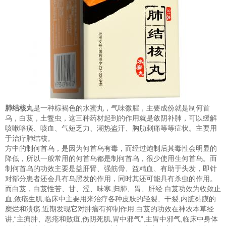
肺结核丸
是一种棕褐色的水蜜丸，气味微腥，主要成份就是制何首
乌，白芨，土鳖虫，这三种药材起到的作用就是敛阴补肺，可以缓解
咳嗽咯痰、咳血、气短乏力、潮热盗汗、胸肋刺痛等等症状。主要用
于治疗肺结核。
方中的制何首乌，是因为何首乌有毒，而经过炮制后其毒性会明显的
降低，所以一般常用的何首乌都是制何首乌，很少使用生何首乌。而
制何首乌的功效主要是益肝肾、强筋骨、益精血、有助于头发，即针
对部分患者还会具有乌黑发的作用，同时其还可能具有杀虫的作用。
而白芨，白芨性苦、甘、涩、味寒,归肺、胃、肝经.白芨功效为收敛止
血,敛疮生肌,临床中主要用来治疗各种皮肤的轻裂、干裂,内脏黏膜的
糜烂和溃疡.近期发现它对肿瘤有抑制作用.白芨的功效在神农本草经
讲,“主痈肿、恶疮和败疽,伤阴死肌,胃中邪气”,主胃中邪气,临床中身体