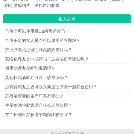
阿仑膦酸钠片
奥拉西坦胶囊
相关文章
佝偻病可以使用维D2磷葡钙片吗？
气血不足的女人是否可以服用芪枣颗粒？
护肝胶囊治疗慢性肝炎的效果好吗？
安络化纤丸是中成药吗？主要成份有哪些呢？
服用龙鹿丸期间能喝酒吗？
黄花杜鹃油胶丸可以止咳祛痰吗？
滋肾育胎丸是否可以跟新血宝胶囊一起联合使用？
肝得治胶囊的生产厂家有哪些？
牛尾蒿油软胶囊适合什么人群使用？
在广州哪里买脉络宁颗粒比较便宜？
专业药师在线咨询