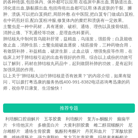
的各种疮疡,包括体内、体外都可以应用.在临床中鼻出血,胃肠道出血,
消化道出血,肠黏膜出血,包括痔疮出血都可以用.体表皮肤的干裂、臃
肿、溃疡,可以把白芨捣烂,局部外敷.在中医院,把白芨专门做成白芨粉,
在中药煎好后,配白芨粉冲服,修复体内的糜烂和溃疡有一定效果。
土鳖虫是一种中药材，具有逐瘀、破积、通络、理伤以及接骨续筋、
消肿止痛、下乳通经等功效，是理血伤科要药。
肺结核丸中制何首乌能补肝肾，益精血，乌须发，强筋骨；白及能收
敛止血，消肿生肌；土鳖虫能破血逐瘀，续筋接骨，三种药物合用，
有敛阴补肺，补益精血，破淤生新，止血止咳，增强免疫等作用，在
临床上对于肺结核引起的出血有很好的作用。综合以上成份的功效可
以了解到，药材在肺结核丸药品中，起到敛阴补肺的功效，是有起到
加强巩固的作用。
以上关于“肺结核丸治疗肺结核是否有效果？”的内容介绍，如果有疑
问，可以拨打粤迅康的服务热线400-991-8382电话咨询粤迅康的药
师，祝你早日康复、生活愉快！
推荐专题
利培酮口腔崩解片
五苓胶囊
利培酮片
复方α-酮酸片
癫痫平
片
卡培他滨片
多糖蛋白片
大黄利胆胶囊
雌二醇屈螺酮片
尼
尔雌醇片
通络生骨胶囊
氨酚羟考酮片
丹芪和血片
丁苯酞软胶
囊
维铁缓释片
强力康颗粒
复方万年青胶囊
吗替麦考酚酯片