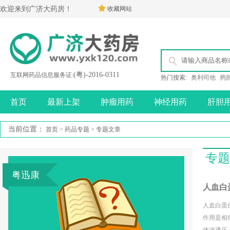
欢迎来到广济大药房！
收藏网站
(粤)-2016-0311
互联网药品信息服务证:
热门搜索:
奥利司他
鸦
首页
最新上架
肿瘤用药
神经用药
肝胆
当前位置：
首页
>
药品专题
> 专题文章
专题
粤迅康
人血白
人血白蛋
作用是相