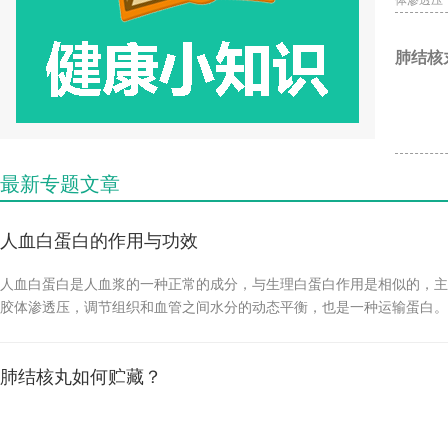
体渗透压
一种运输
力，可以
肺结核
前，人血
足，维持
等渗溶液
是要根据
一些副作
最新专题文章
态反应，
果是对白
人血白蛋白的作用与功效
禁止使用
人血白蛋白是人血浆的一种正常的成分，与生理白蛋白作用是相似的，主
胶体渗透压，调节组织和血管之间水分的动态平衡，也是一种运输蛋白。
亲和力，可以这些物质可逆性的结合，发挥转运的功能。目前，人血白蛋
量不足，维持血浆胶体渗透压。 另外，可以稀释成4%-5%的等渗溶液
肺结核丸如何贮藏？
的使用是要根据医生的指导用药的。 在使用过程中可能会出现一些副作
或者是变态反应，比如会引起皮疹，瘙痒，荨麻疹等。要注意如果是对白
应，患者要禁止使用。