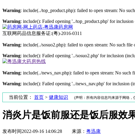
Warning
: include(../top_product.php): failed to open stream: No such 
Warning
: include(): Failed opening '../top_product.php' for inclusion
互联网药品信息服务证:
(粤)-2016-0311
Warning
: include(../sosuo2.php): failed to open stream: No such file 
Warning
: include(): Failed opening '../sosuo2.php' for inclusion (incl
Warning
: include(../news_nav.php): failed to open stream: No such fi
Warning
: include(): Failed opening '../news_nav.php' for inclusion (i
当前位置：
首页
>
健康知识
(声明：所有内容信息均来源于网络，
消炎片是饭前服还是饭后服效
发布时间
2022-09-16 14:06:28
来源：
粤迅康