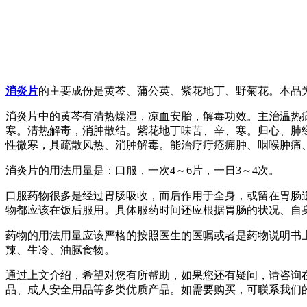
消炎片
的主要成份是黄芩、蒲公英、紫花地丁、野菊花。本品
消炎片中的黄芩有清热燥湿，凉血安胎，解毒功效。主治温热
寒。清热解毒，消肿散结。紫花地丁味苦、辛、寒。归心、肺
性微寒，具疏散风热、消肿解毒。能治疗疔疮痈肿、咽喉肿痛
消炎片的用法用量是：口服，一次4～6片，一日3～4次。
口服药物很多是经过胃肠吸收，而后作用于全身，或留在胃肠
物都应该在饭后服用。具体服药时间还应根据胃肠的状况、自
药物的用法用量应该严格的按照医生的医嘱或者是药物说明书
辣、生冷、油腻食物。
通过上文介绍，希望对您有所帮助，如果您还有疑问，请咨询
品、成人安全用品等多类优质产品。如需要购买，可联系我们的在线