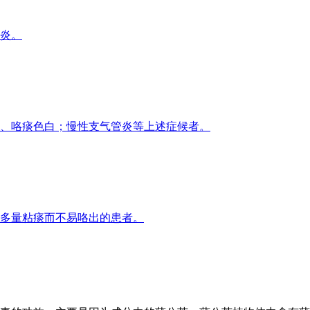
炎。
、咯痰色白；慢性支气管炎等上述症候者。
多量粘痰而不易咯出的患者。