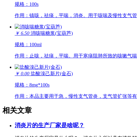
规格：100s
作用：镇咳，祛痰，平喘，消炎。用于咳喘及慢性支气管
￥ 6.50
消咳喘糖浆(宝葫芦)
规格：100ml
作用：止咳，祛痰，平喘。用于寒痰阻肺所致的咳嗽气喘
￥ 0.00
盐酸溴己新片(金石)
规格：8mg*100s
作用：本品主要用于急，慢性支气管炎，支气管扩张等有
相关文章
消炎片的生产厂家是啥呢？