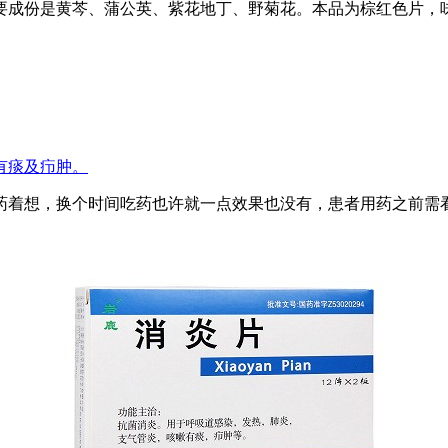
要成份是黄芩、蒲公英、紫花地丁、野菊花。本品为棕红色片，
有痰及疖肿。
药着想，换个时间吃药也许就一点效果也没有，患者用药之前需