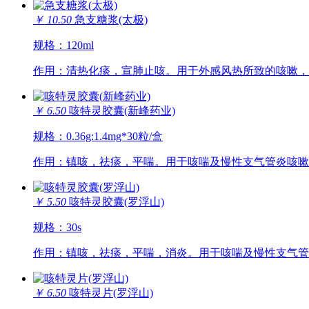
￥ 10.50
急支糖浆(太极)
规格：120ml
作用：清热化痰，宣肺止咳。用于外感风热所致的咳嗽，
￥ 6.50
咳特灵胶囊(新峰药业)
规格：0.36g:1.4mg*30粒/盒
作用：镇咳，祛痰，平喘。用于咳喘及慢性支气管炎咳嗽
￥ 5.50
咳特灵胶囊(罗浮山)
规格：30s
作用：镇咳，祛痰，平喘，消炎。用于咳喘及慢性支气管
￥ 6.50
咳特灵片(罗浮山)