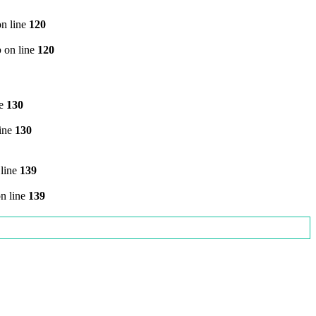
n line
120
p
on line
120
ne
130
ine
130
line
139
n line
139