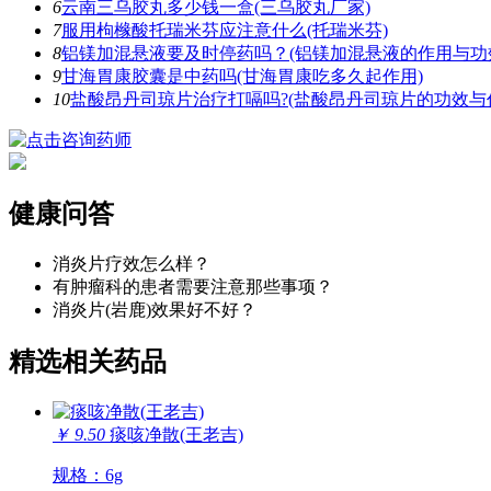
6
云南三乌胶丸多少钱一盒(三乌胶丸厂家)
7
服用枸橼酸托瑞米芬应注意什么(托瑞米芬)
8
铝镁加混悬液要及时停药吗？(铝镁加混悬液的作用与功
9
甘海胃康胶囊是中药吗(甘海胃康吃多久起作用)
10
盐酸昂丹司琼片治疗打嗝吗?(盐酸昂丹司琼片的功效与
健康问答
消炎片疗效怎么样？
有肿瘤科的患者需要注意那些事项？
消炎片(岩鹿)效果好不好？
精选相关药品
￥ 9.50
痰咳净散(王老吉)
规格：6g