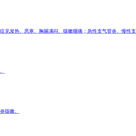
症见发热、恶寒、胸膈满闷、咳嗽咽痛；急性支气管炎、慢性支
。
炎咳嗽。