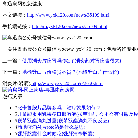
粤迅康网祝您健康!
本文链接：
http://www.yxk120.com/news/35109.html
手机端链接：
http://m.yxk120.com/news/35109.html
【关注粤迅康公众号微信号:www_yxk120_com；免费咨询专
上一篇：
使用消炎片伤胃吗?(吃了消炎药对胃伤害很大)
下一篇：
地榆升白片价格贵不贵？(地榆升白片什么价)
消炎片(岩鹿):
http://www.yxk120.com/p/2656.html
热门文章
1
比卡鲁胺片品牌多吗，治疗效果如何？
2
儿童能服用乳果糖口服溶液(拉韦)吗，会不会有过敏反
3
联苯双酯滴丸过量(联苯双酯滴丸不良反应)
4
蒲地蓝消炎片(otc药是什么意思)
5
强肝胶囊什么时候吃(强肝清帝胶囊)