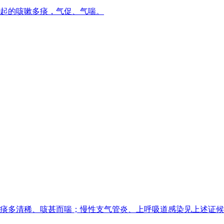
起的咳嗽多痰，气促、气喘。
痰多清稀、咳甚而喘；慢性支气管炎、上呼吸道感染见上述证候