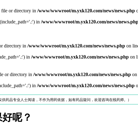
file or directory in
/www/wwwroot/m.yxk120.com/news/news.php
o
 (include_path='.:') in
/www/wwwroot/m.yxk120.com/news/news.ph
or directory in
/www/wwwroot/m.yxk120.com/news/news.php
on li
ude_path='.:') in
/www/wwwroot/m.yxk120.com/news/news.php
on l
le or directory in
/www/wwwroot/m.yxk120.com/news/news.php
on 
nclude_path='.:') in
/www/wwwroot/m.yxk120.com/news/news.php
o
仅供药品专业人士阅读，不作为用药依据，如有药品疑问，欢迎咨询在线药师。）
果好呢？