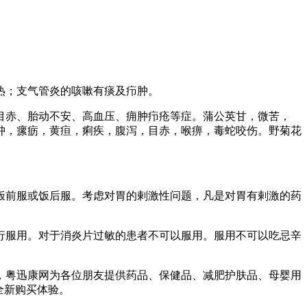
热；支气管炎的咳嗽有痰及疖肿。
目赤、胎动不安、高血压、痈肿疖疮等症。蒲公英甘，微苦，
肿，瘰疬，黄疸，痢疾，腹泻，目赤，喉痹，毒蛇咬伤。野菊花
饭前服或饭后服。考虑对胃的剌激性问题，凡是对胃有剌激的药
行服用。对于消炎片过敏的患者不可以服用。服用不可以吃忌辛
，粤迅康网为各位朋友提供药品、保健品、减肥护肤品、母婴用
受全新购买体验。