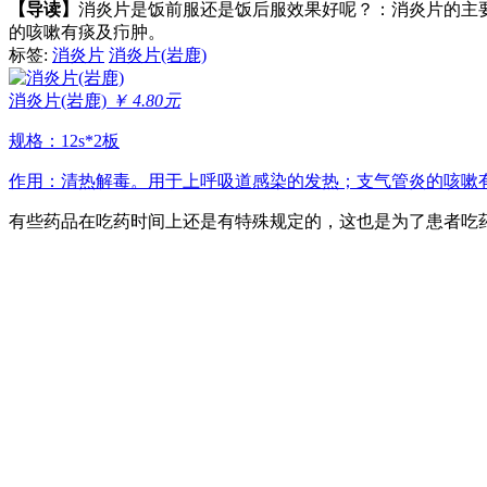
【导读】
消炎片是饭前服还是饭后服效果好呢？：消炎片的主
的咳嗽有痰及疖肿。
标签:
消炎片
消炎片(岩鹿)
消炎片(岩鹿)
￥ 4.80元
规格：12s*2板
作用：清热解毒。用于上呼吸道感染的发热；支气管炎的咳嗽
有些药品在吃药时间上还是有特殊规定的，这也是为了患者吃