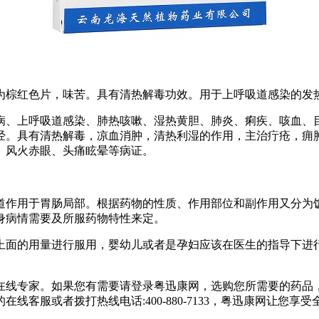
为棕红色片，味苦。具有清热解毒功效。用于上呼吸道感染的发
病、上呼吸道感染、肺热咳嗽、湿热黄胆、肺炎、痢疾、咳血、
经。具有清热解毒，凉血消肿，清热利湿的作用，主治疔疮，痈
、风火赤眼、头痛眩晕等病证。
道作用于胃肠局部。根据药物的性质、作用部位和副作用又分为
身病情需要及所服药物特性来定。
上面的用量进行服用，婴幼儿或者是孕妇应该在医生的指导下进
在线专家。如果您有需要请登录粤迅康网，选购您所需要的药品
客服或者拨打热线电话:400-880-7133，粤迅康网让您享