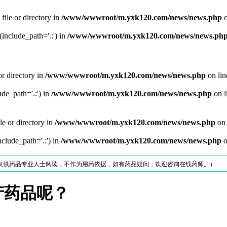
file or directory in
/www/wwwroot/m.yxk120.com/news/news.php
o
 (include_path='.:') in
/www/wwwroot/m.yxk120.com/news/news.ph
or directory in
/www/wwwroot/m.yxk120.com/news/news.php
on li
ude_path='.:') in
/www/wwwroot/m.yxk120.com/news/news.php
on l
le or directory in
/www/wwwroot/m.yxk120.com/news/news.php
on 
nclude_path='.:') in
/www/wwwroot/m.yxk120.com/news/news.php
o
仅供药品专业人士阅读，不作为用药依据，如有药品疑问，欢迎咨询在线药师。）
产药品呢？