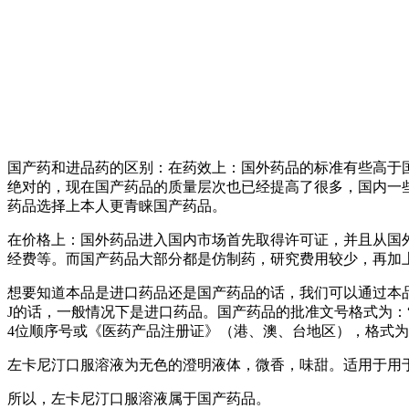
国产药和进品药的区别：在药效上：国外药品的标准有些高于
绝对的，现在国产药品的质量层次也已经提高了很多，国内一
药品选择上本人更青睐国产药品。
在价格上：国外药品进入国内市场首先取得许可证，并且从国
经费等。而国产药品大部分都是仿制药，研究费用较少，再加
想要知道本品是进口药品还是国产药品的话，我们可以通过本
J的话，一般情况下是进口药品。国产药品的批准文号格式为：“国药
4位顺序号或《医药产品注册证》（港、澳、台地区），格式为：
左卡尼汀口服溶液为无色的澄明液体，微香，味甜。适用于用于防
所以，左卡尼汀口服溶液属于国产药品。