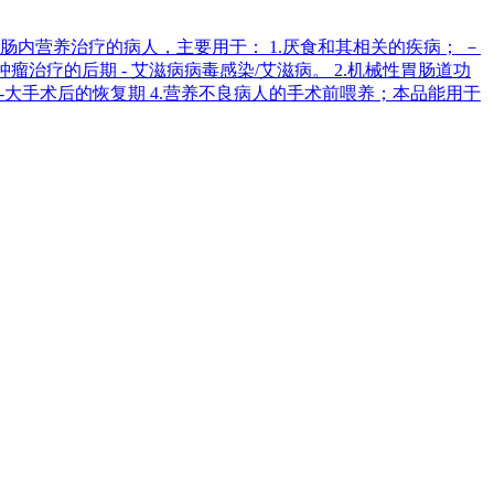
内营养治疗的病人，主要用于： 1.厌食和其相关的疾病； －
瘤治疗的后期 - 艾滋病病毒感染/艾滋病。 2.机械性胃肠道功
脓毒血症 -大手术后的恢复期 4.营养不良病人的手术前喂养；本品能用于