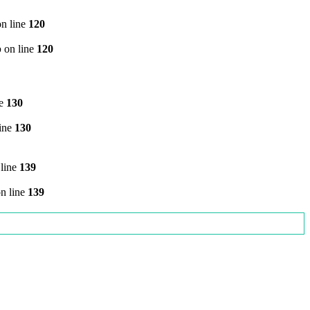
n line
120
p
on line
120
ne
130
ine
130
line
139
n line
139