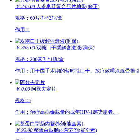
￥ 235.00
人参皂苷复合压片糖果(修正)
规格：60片/瓶*2瓶/盒
作用：
￥ 355.00
双糖口干缓解含漱液(润保)
规格：200毫升*1瓶/盒
作用：用于围手术期的暂时性口干、放疗致唾液腺受损引
￥ 0.00
阿兹夫定片
规格：/
作用：治疗高病毒载量的成年HIV-1感染患者。
￥ 92.00
整蛋白型肠内营养剂(能全素)