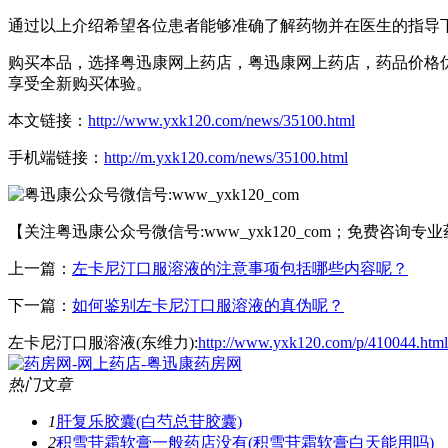
通过以上介绍希望各位患者能够准确了解药物并在医生的指导
购买本品，选择粤迅康网上药店，粤迅康网上药店，药品价格优惠，
享受全新购买体验。
本文链接：
http://www.yxk120.com/news/35100.html
手机端链接：
http://m.yxk120.com/news/35100.html
【关注粤迅康公众号微信号:www_yxk120_com；免费咨询专
上一篇：
左卡尼汀口服溶液的注意事项包括哪些内容呢？
下一篇：
如何鉴别左卡尼汀口服溶液的真伪呢？
左卡尼汀口服溶液(东维力):
http://www.yxk120.com/p/410044.html
热门文章
1
肝复乐胶囊(白芍总苷胶囊)
2
积雪苷霜软膏一般药店没有(积雪苷霜软膏白天能用吗)