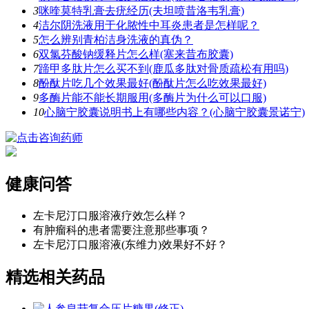
3
咪喹莫特乳膏去疣经历(夫坦喷昔洛韦乳膏)
4
洁尔阴洗液用于化脓性中耳炎患者是怎样呢？
5
怎么辨别青柏洁身洗液的真伪？
6
双氯芬酸钠缓释片怎么样(塞来昔布胶囊)
7
蹄甲多肽片怎么买不到(鹿瓜多肽对骨质疏松有用吗)
8
酚酞片吃几个效果最好(酚酞片怎么吃效果最好)
9
多酶片能不能长期服用(多酶片为什么可以口服)
10
心脑宁胶囊说明书上有哪些内容？(心脑宁胶囊景诺宁)
健康问答
左卡尼汀口服溶液疗效怎么样？
有肿瘤科的患者需要注意那些事项？
左卡尼汀口服溶液(东维力)效果好不好？
精选相关药品