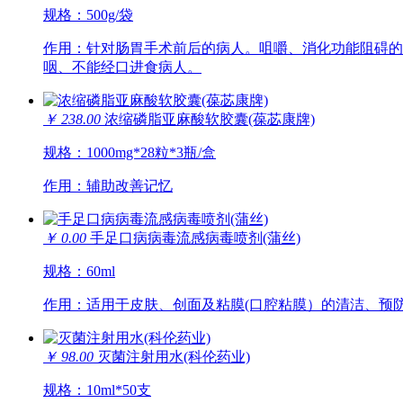
规格：500g/袋
作用：针对肠胃手术前后的病人。咀嚼、消化功能阻碍的
咽、不能经口进食病人。
￥ 238.00
浓缩磷脂亚麻酸软胶囊(葆苾康牌)
规格：1000mg*28粒*3瓶/盒
作用：辅助改善记忆
￥ 0.00
手足口病病毒流感病毒喷剂(蒲丝)
规格：60ml
作用：适用于皮肤、创面及粘膜(口腔粘膜）的清洁、预
￥ 98.00
灭菌注射用水(科伦药业)
规格：10ml*50支