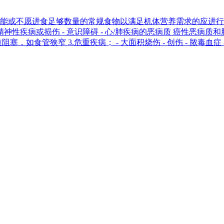
能或不愿进食足够数量的常规食物以满足机体营养需求的应进行肠
性疾病或损伤 - 意识障碍 - 心/肺疾病的恶病质 癌性恶病质和肿
消化道阻塞，如食管狭窄 3.危重疾病； - 大面积烧伤 - 创伤 - 