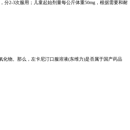
分2-3次服用；儿童起始剂量每公斤体重50mg，根据需要和耐
-丙胺氢氧化物。那么，左卡尼汀口服溶液(东维力)是否属于国产药品