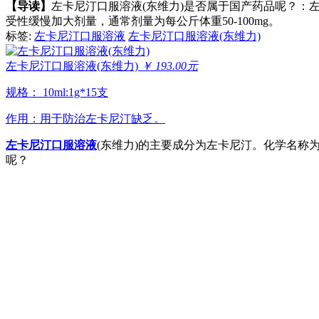
【导读】
左卡尼汀口服溶液(东维力)是否属于国产药品呢？：左
受性缓慢加大剂量，通常剂量为每公斤体重50-100mg。
标签:
左卡尼汀口服溶液
左卡尼汀口服溶液(东维力)
左卡尼汀口服溶液(东维力)
￥ 193.00元
规格： 10ml:1g*15支
作用：用于防治左卡尼汀缺乏。
左卡尼汀口服溶液
(东维力)的主要成分为左卡尼汀。化学名称为(
呢？