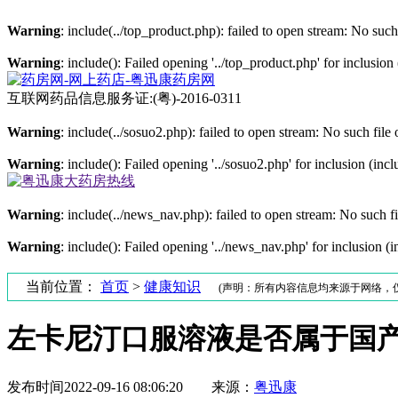
Warning
: include(../top_product.php): failed to open stream: No such 
Warning
: include(): Failed opening '../top_product.php' for inclusion
互联网药品信息服务证:
(粤)-2016-0311
Warning
: include(../sosuo2.php): failed to open stream: No such file 
Warning
: include(): Failed opening '../sosuo2.php' for inclusion (incl
Warning
: include(../news_nav.php): failed to open stream: No such fi
Warning
: include(): Failed opening '../news_nav.php' for inclusion (i
当前位置：
首页
>
健康知识
(声明：所有内容信息均来源于网络，
左卡尼汀口服溶液是否属于国
发布时间
2022-09-16 08:06:20
来源：
粤迅康