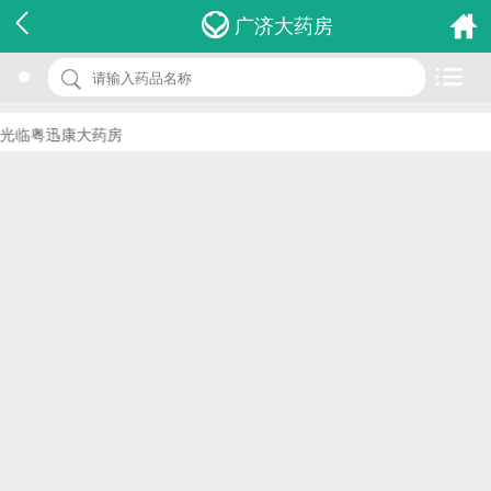
名 称：牙痛停滴丸
广济大药房
品 牌：(松柏)
规 格：40mg*20s
光临粤迅康大药房
价 格：￥28.00
批准文号：国药准字Z20060019
厂家：天津中新药业集团股份有限公司第六中药厂