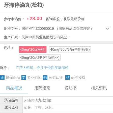
牙痛停滴丸
(松柏)
28.00
参考市场价：
￥
咨询客服，获取最新价格
批准文号：
国药准字Z20060019
（国家药品监督管理局）

生产厂家：
天津中新药业集团股份有限公司第六中药厂
规格：
40mg*20s(松柏)
40mg*30s*2瓶(中新药业)
40mg*20s*2瓶(中新药业)
服务：
广济大药房，专注于慢性疾病用药
正
确保正品
专
专业药师
药
药监认证
品
品牌授权
药品概况
用药指南
说明书
相关资讯
药名品牌
牙痛停滴丸(松柏)
成分原料
荜菝、丁香、冰片。