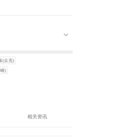

2板(众克)
大峻)
相关资讯