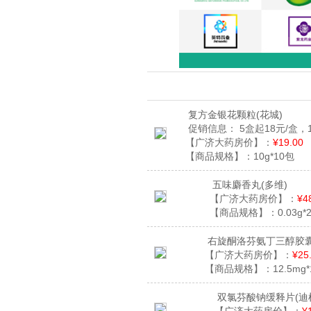
复方金银花颗粒
(花城)
促销信息：
5盒起18元/盒，
【广济大药房价】：
¥19.00
【商品规格】：
10g*10包
五味麝香丸
(多维)
【广济大药房价】：
¥4
【商品规格】：
0.03g
右旋酮洛芬氨丁三醇胶
【广济大药房价】：
¥25
【商品规格】：
12.5mg*
双氯芬酸钠缓释片
(迪