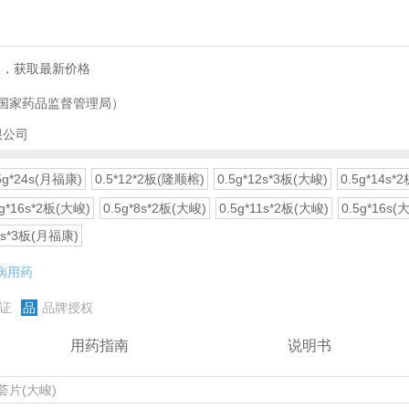
服，获取最新价格
国家药品监督管理局）
限公司
5g*24s(月福康)
0.5*12*2板(隆顺榕)
0.5g*12s*3板(大峻)
0.5g*14s*
5g*16s*2板(大峻)
0.5g*8s*2板(大峻)
0.5g*11s*2板(大峻)
0.5g*16s(
12s*3板(月福康)
病用药
证
品
品牌授权
用药指南
说明书
荟片(大峻)