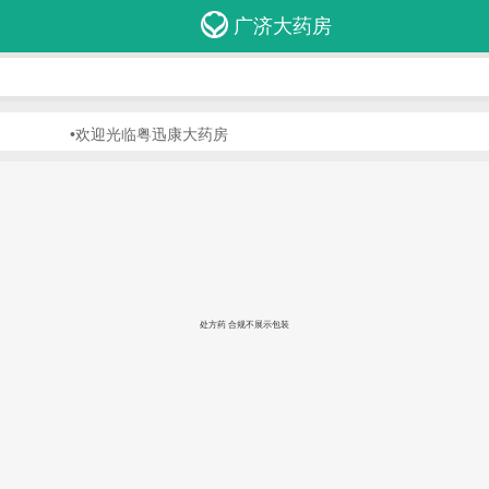
广济大药房
•欢迎光临粤迅康大药房
处方药 合规不展示包装