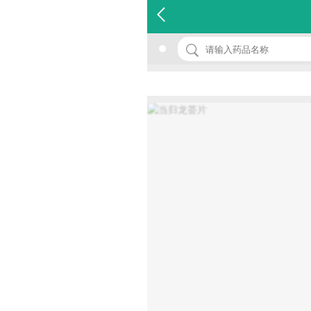
名 称：当归龙荟片
品 牌：(大峻)
规 格：0.5g*10s*2板
价 格：￥25.00
批准文号：国药准字Z20053607
厂家：吉林省大峻药业股份有限公司