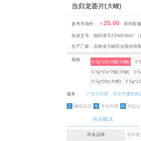
当归龙荟片
(大峻)
25.00
参考市场价：
￥
咨询客
批准文号：
国药准字Z20053607
（
生产厂家：
吉林省大峻药业股份有
规格：
0.5g*10s*2板(大峻)
0.
0.5g*15s*2板(大峻)
0.
0.5g*28s(大峻)
0.5g*
服务：
广济大药房，专注于慢性疾
正
确保正品
专
专业药师
药
药监认
药品概况
药名品牌
当归龙