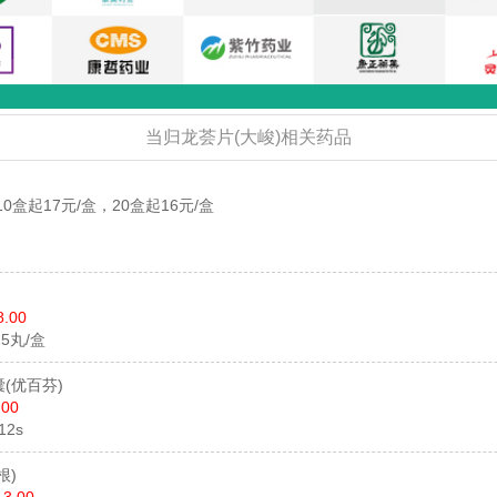
当归龙荟片(大峻)相关药品
10盒起17元/盒，20盒起16元/盒
8.00
*25丸/盒
囊
(优百芬)
.00
12s
根)