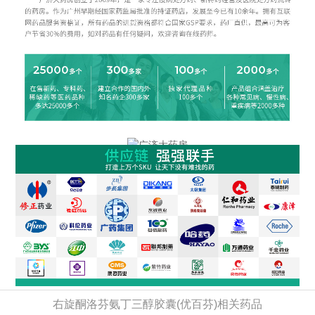
右旋酮洛芬氨丁三醇胶囊(优百芬)相关药品