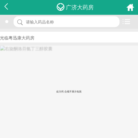
名 称：右旋酮洛芬氨丁三醇胶囊
广济大药房
品 牌：(优百芬)
规 格：12.5mg*12s
光临粤迅康大药房
价 格：￥25.00
批准文号：国药准字H20052430
厂家：北京健都药业有限公司
处方药 合规不展示包装