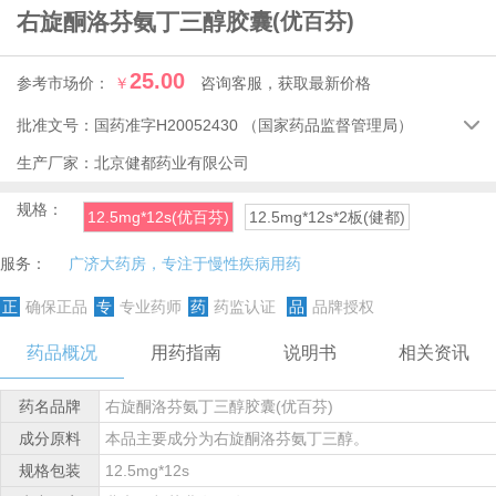
右旋酮洛芬氨丁三醇胶囊
(优百芬)
25.00
参考市场价：
￥
咨询客服，获取最新价格
批准文号：
国药准字H20052430
（国家药品监督管理局）

生产厂家：
北京健都药业有限公司
规格：
12.5mg*12s(优百芬)
12.5mg*12s*2板(健都)
服务：
广济大药房，专注于慢性疾病用药
正
确保正品
专
专业药师
药
药监认证
品
品牌授权
药品概况
用药指南
说明书
相关资讯
药名品牌
右旋酮洛芬氨丁三醇胶囊(优百芬)
成分原料
本品主要成分为右旋酮洛芬氨丁三醇。
规格包装
12.5mg*12s