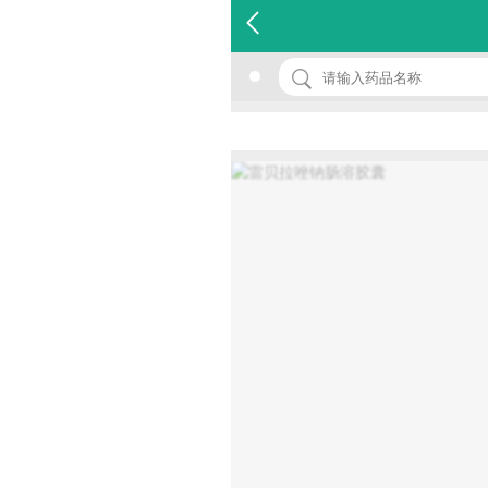
名 称：雷贝拉唑钠肠溶胶囊
品 牌：(济诺)
规 格：20mg*7粒/盒
价 格：￥58.00
批准文号：国药准字H20061220
厂家：济川药业集团有限公司