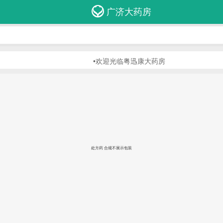
广济大药房
•欢迎光临粤迅康大药房
处方药 合规不展示包装