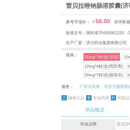
雷贝拉唑钠肠溶胶囊
(济
58.00
参考市场价：
￥
咨询客
批准文号：
国药准字H20061220
（
生产厂家：
济川药业集团有限公司
规格：
20mg*7粒/盒(济诺)
10
10mg*4粒/盒(雨田青)
1
20mg*7粒/盒(丽倍乐)
1
服务：
广济大药房，专注于慢性疾
正
确保正品
专
专业药师
药
药监认
药品概况
药名品牌
雷贝拉