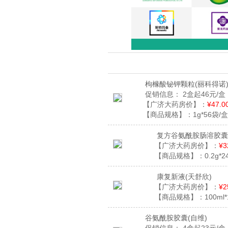
枸橼酸铋钾颗粒
(丽科得诺
促销信息：
2盒起46元/盒
【广济大药房价】：
¥47.0
【商品规格】：
1g*56袋/盒
复方谷氨酰胺肠溶胶囊
【广济大药房价】：
¥3
【商品规格】：
0.2g*
康复新液
(天舒欣)
【广济大药房价】：
¥2
【商品规格】：
100ml
谷氨酰胺胶囊
(自维)