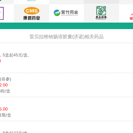
雷贝拉唑钠肠溶胶囊(济诺)相关药品
)
，5盒起45元/盒。
0
(谷参)
2.00
24粒/盒
5.00
*1瓶/盒