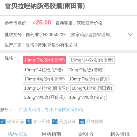
雷贝拉唑钠肠溶胶囊
(雨田青)
25.00
参考市场价：
￥
咨询客服，获取最新价格
批准文号：
国药准字H20050228
（国家药品监督管理局）

生产厂家：
珠海润都制药股份有限公司
规格：
10mg*7粒/盒(雨田青)
10mg*14粒/盒(雨田青)
10mg*14粒/盒(济诺)
20mg*7粒/盒(济诺)
10mg*4粒/盒(雨田青)
10mg*7粒/盒(丽倍乐)
10mg*14粒/盒(丽倍乐)
10mg*8粒/盒(雨田青)
20mg*7粒/盒(丽倍乐)
10mg*7粒/盒(济诺)
服务：
广济大药房，专注于慢性疾病用药
正
确保正品
专
专业药师
药
药监认证
品
品牌授权
药品概况
用药指南
说明书
相关资讯