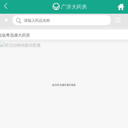
名 称：雷贝拉唑钠肠溶胶囊
广济大药房
品 牌：(雨田青)
规 格：10mg*7粒/盒
光临粤迅康大药房
价 格：￥25.00
批准文号：国药准字H20050228
厂家：珠海润都制药股份有限公司
处方药 合规不展示包装