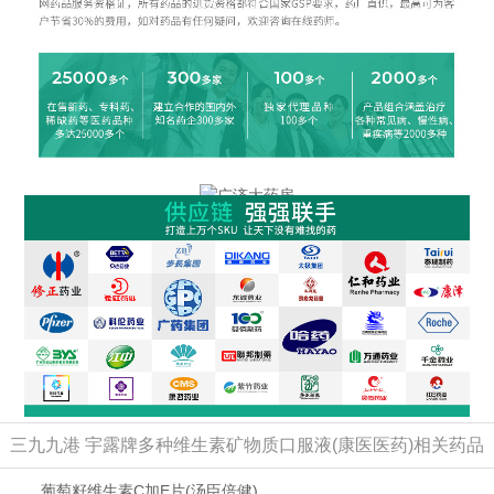
三九九港 宇露牌多种维生素矿物质口服液(康医医药)相关药品
葡萄籽维生素C加E片
(汤臣倍健)