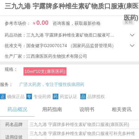
三九九港 宇露牌多种维生素矿物质口服液
(康医
医药)
0.00
复制
参考市场价：
￥
咨询客服，获取最新价格
药品功效：
三九九港 宇露牌多种维生素矿物质口服液可补充多种维生素及矿物质。

批准文号：
国食健字G20070174
（国家药品监督管理局）

生产厂家：
江西康医医药生物技术有限公司
规格：
10ml*10支(康医医药)
服务：
广济大药房，专注于慢性疾病用药
正
确保正品
专
专业药师
药
药监认证
品
品牌授权
药品概况
用药指南
说明书
相关资讯
药名品牌
三九九港 宇露牌多种维生素矿物质口服液(康医医药)
三九九港 宇露牌多种维生素矿物质口服液可补充多种维
适用症状