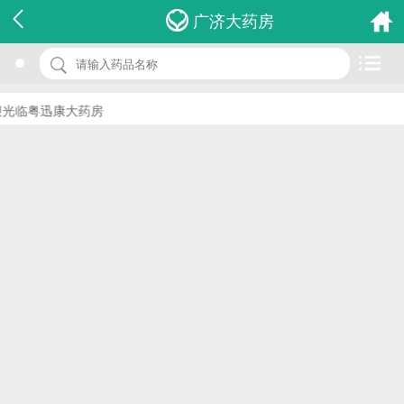
名 称：三九九港 宇露牌多种维生素矿物质口服液
广济大药房
品 牌：(康医医药)
规 格：10ml*10支
光临粤迅康大药房
价 格：￥0.00
批准文号：国食健字G20070174
厂家：江西康医医药生物技术有限公司