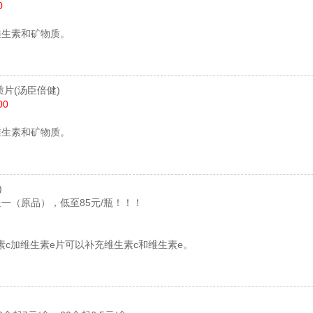
0
维生素和矿物质。
质片
(汤臣倍健)
00
维生素和矿物质。
)
一（原品），低至85元/瓶！！！
素c加维生素e片可以补充维生素c和维生素e。