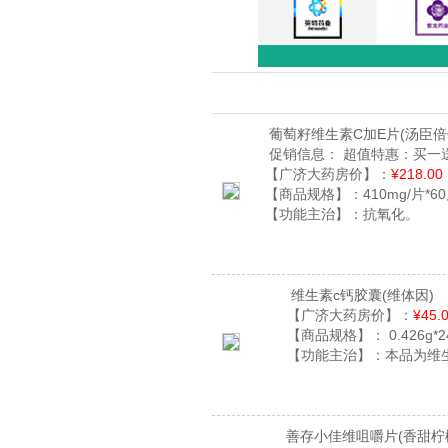
葡萄籽维生素C加E片
(汤臣倍
促销信息：
超值特惠：买一送
【广济大药房价】：
¥218.00
【商品规格】：
410mg/片*6
【功能主治】：
抗氧化。
维生素c钙胶囊
(维体因)
【广济大药房价】：
¥45.
【商品规格】：
0.426g*
【功能主治】：
本品为维
善存小佳维咀嚼片
(香甜柠