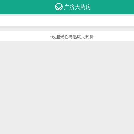
广济大药房
•欢迎光临粤迅康大药房