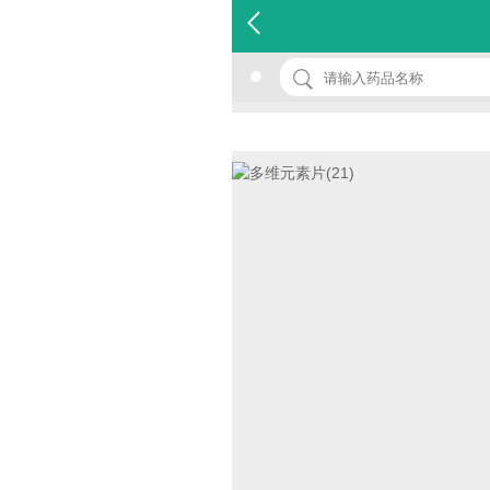
名 称：多维元素片(21)
品 牌：(21金维他)
规 格：100片*1瓶/盒
价 格：￥59.00
批准文号：国药准字H20003795
厂家：杭州民生健康药业有限公司