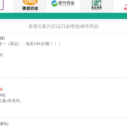
多维元素片(21)(21金维他)相关药品
健)
一（原品），低至145元/瓶！！！
0片
00
24粒
生素c补充剂。
檬味)