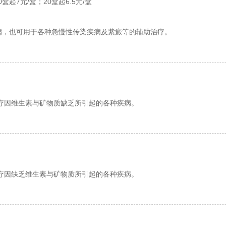
0盒起7元/盒；20盒起6.5元/盒
病，也可用于各种急慢性传染疾病及紫癜等的辅助治疗。
疗因维生素与矿物质缺乏所引起的各种疾病。
疗因缺乏维生素与矿物质所引起的各种疾病。