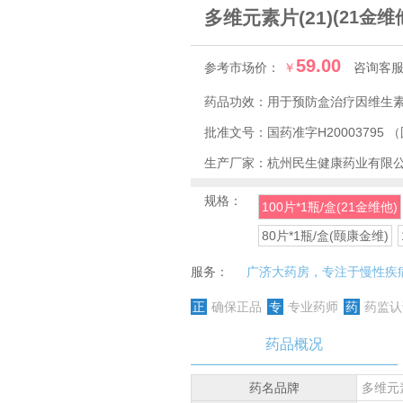
多维元素片(21)
(21金维
59.00
参考市场价：
￥
咨询客
药品功效：
用于预防盒治疗因维生
批准文号：
国药准字H20003795
（
生产厂家：
杭州民生健康药业有限
规格：
100片*1瓶/盒(21金维他)
80片*1瓶/盒(颐康金维)
服务：
广济大药房，专注于慢性疾
正
确保正品
专
专业药师
药
药监认
药品概况
药名品牌
多维元素