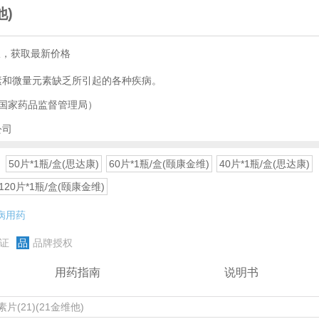
他)
服，获取最新价格
素和微量元素缺乏所引起的各种疾病。
国家药品监督管理局）
公司
50片*1瓶/盒(思达康)
60片*1瓶/盒(颐康金维)
40片*1瓶/盒(思达康)
120片*1瓶/盒(颐康金维)
病用药
证
品
品牌授权
用药指南
说明书
片(21)(21金维他)