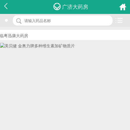
名 称：美贝健 金奥力牌多种维生素加矿物质片
广济大药房
品 牌：(南波湾)
规 格：60s
临粤迅康大药房
价 格：￥0.00
批准文号： 国食健字G20080015
厂家：威海南波湾生物技术有限公司