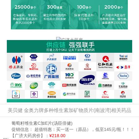
美贝健 金奥力牌多种维生素加矿物质片(南波湾)相关药品
葡萄籽维生素C加E片
(汤臣倍健)
促销信息：
超值特惠：买一送一（原品），低至145元/瓶！！！
【广济大药房价】：
¥218.00