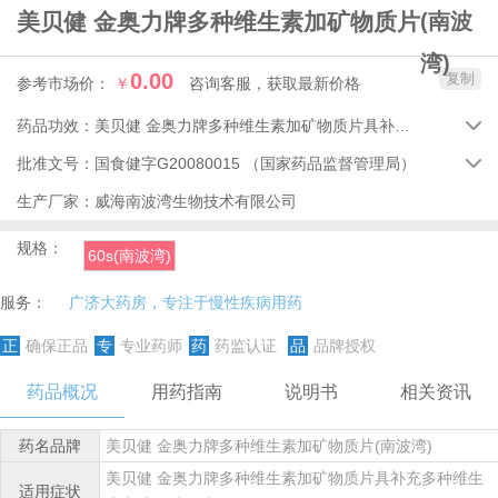
美贝健 金奥力牌多种维生素加矿物质片
(南波
湾)
0.00
复制
参考市场价：
￥
咨询客服，获取最新价格
药品功效：
美贝健 金奥力牌多种维生素加矿物质片具补充多种维生素和矿物质的功效。

批准文号：
国食健字G20080015
（国家药品监督管理局）

生产厂家：
威海南波湾生物技术有限公司
规格：
60s(南波湾)
服务：
广济大药房，专注于慢性疾病用药
正
确保正品
专
专业药师
药
药监认证
品
品牌授权
药品概况
用药指南
说明书
相关资讯
药名品牌
美贝健 金奥力牌多种维生素加矿物质片(南波湾)
美贝健 金奥力牌多种维生素加矿物质片具补充多种维生
适用症状