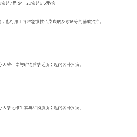
0盒起7元/盒；20盒起6.5元/盒
病，也可用于各种急慢性传染疾病及紫癜等的辅助治疗。
疗因维生素与矿物质缺乏所引起的各种疾病。
疗因缺乏维生素与矿物质所引起的各种疾病。