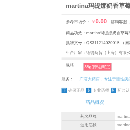
martina玛缇娜奶香草
0.00
参考市场价：
￥
咨询客服
药品功效：
martina玛缇娜奶
批准文号：
QS311214020015
（国
生产厂家：
德缇商贸（上海）有限
规格：
88g(德缇商贸)
服务：
广济大药房，专注于慢性疾
正
确保正品
专
专业药师
药
药监认
药品概况
药名品牌
mart
适用症状
mar