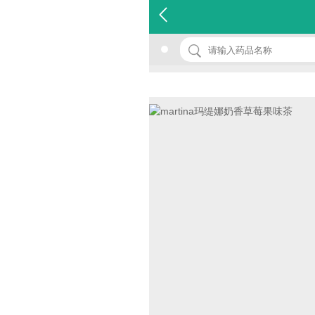
名 称：martina玛缇娜奶香草莓果味茶
品 牌：(德缇商贸)
规 格：88g
价 格：￥0.00
批准文号：QS311214020015
厂家：德缇商贸（上海）有限公司