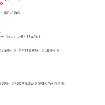
00
维生素和矿物质。
)
一（原品），低至85元/瓶！！！
素c加维生素e片可以补充维生素c和维生素e。
疗因维生素和微量元素缺乏所引起的各种疾病。