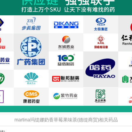
martina玛缇娜奶香草莓果味茶(德缇商贸)相关药品