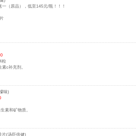
健)
一（原品），低至145元/瓶！！！
0片
00
24粒
生素c补充剂。
檬味)
0
维生素和矿物质。
质片
(汤臣倍健)