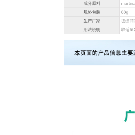
成分原料
mar
规格包装
88g
生产厂家
德缇商
用法说明
取适量