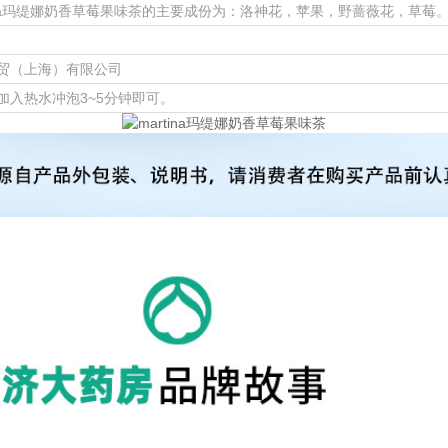
tina玛缇娜奶香草莓果味茶的主要成份为：洛神花，苹果，野蔷薇花，草莓
贸（上海）有限公司
加入热水冲泡3~5分钟即可。