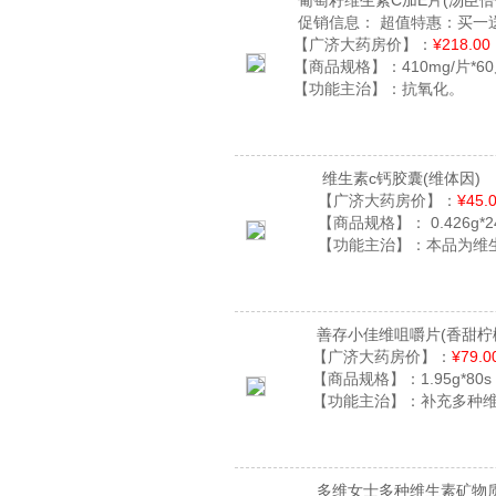
葡萄籽维生素C加E片
(汤臣倍
促销信息：
超值特惠：买一送
【广济大药房价】：
¥218.00
【商品规格】：
410mg/片*6
【功能主治】：
抗氧化。
维生素c钙胶囊
(维体因)
【广济大药房价】：
¥45.
【商品规格】：
0.426g*
【功能主治】：
本品为维
善存小佳维咀嚼片
(香甜柠
【广济大药房价】：
¥79.0
【商品规格】：
1.95g*80s
【功能主治】：
补充多种
多维女士多种维生素矿物