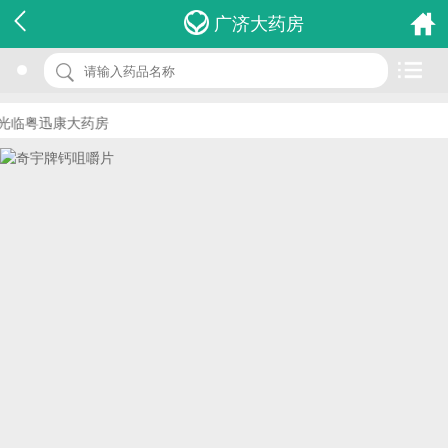
名 称：奇宇牌钙咀嚼片
广济大药房
品 牌：(博诚)
规 格：2.0g*60s*2瓶
光临粤迅康大药房
价 格：￥0.00
批准文号：国食健字G20100234
厂家：江西博诚药业有限公司