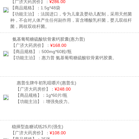
【广济大药房价】：
¥286.00
【商品规格】：
1.5g*48袋
【功能主治】：
法国进口，专为儿童及婴幼儿配制，采用天然菌
种，不会对人体产生任何副作用，富含嗜酸乳杆菌，婴儿双歧杆
菌，两歧双歧杆菌。
氨基葡萄糖硫酸软骨素钙胶囊
(惠力普)
【广济大药房价】：
¥168.00
【商品规格】：
500mg*60粒/瓶
【功能主治】：
惠力普 氨基葡萄糖硫酸软骨素钙胶囊。
惠普生牌牛初乳咀嚼片
(惠普生)
【广济大药房价】：
¥248.00
【商品规格】：
1g*60片/瓶
【功能主治】：
增强免疫力。
稳择型血糖试纸25片
(强生)
【广济大药房价】：
¥108.00