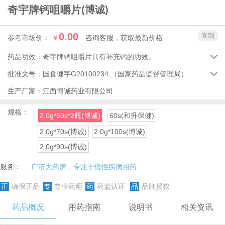
奇宇牌钙咀嚼片
(博诚)
0.00
复制
参考市场价：
￥
咨询客服，获取最新价格
药品功效：
奇宇牌钙咀嚼片具有补充钙的功效。

批准文号：
国食健字G20100234
（国家药品监督管理局）

生产厂家：
江西博诚药业有限公司
规格：
2.0g*60s*2瓶(博诚)
60s(和升保健)
2.0g*70s(博诚)
2.0g*100s(博诚)
2.0g*90s(博诚)
服务：
广济大药房，专注于慢性疾病用药
正
确保正品
专
专业药师
药
药监认证
品
品牌授权
药品概况
用药指南
说明书
相关资讯