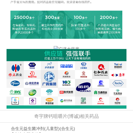
奇宇牌钙咀嚼片(博诚)相关药品
合生元益生菌冲剂(儿童型)
(合生元)