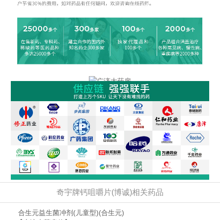
奇宇牌钙咀嚼片(博诚)相关药品
合生元益生菌冲剂(儿童型)
(合生元)