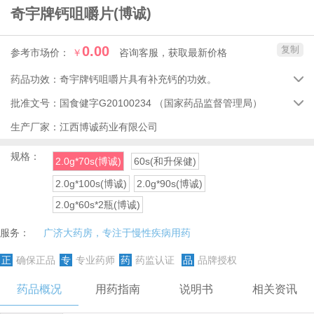
奇宇牌钙咀嚼片
(博诚)
0.00
复制
参考市场价：
￥
咨询客服，获取最新价格
药品功效：
奇宇牌钙咀嚼片具有补充钙的功效。

批准文号：
国食健字G20100234
（国家药品监督管理局）

生产厂家：
江西博诚药业有限公司
规格：
2.0g*70s(博诚)
60s(和升保健)
2.0g*100s(博诚)
2.0g*90s(博诚)
2.0g*60s*2瓶(博诚)
服务：
广济大药房，专注于慢性疾病用药
正
确保正品
专
专业药师
药
药监认证
品
品牌授权
药品概况
用药指南
说明书
相关资讯