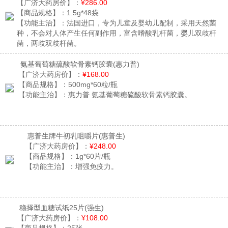
【广济大药房价】：
¥286.00
【商品规格】：
1.5g*48袋
【功能主治】：
法国进口，专为儿童及婴幼儿配制，采用天然菌
种，不会对人体产生任何副作用，富含嗜酸乳杆菌，婴儿双歧杆
菌，两歧双歧杆菌。
氨基葡萄糖硫酸软骨素钙胶囊
(惠力普)
【广济大药房价】：
¥168.00
【商品规格】：
500mg*60粒/瓶
【功能主治】：
惠力普 氨基葡萄糖硫酸软骨素钙胶囊。
惠普生牌牛初乳咀嚼片
(惠普生)
【广济大药房价】：
¥248.00
【商品规格】：
1g*60片/瓶
【功能主治】：
增强免疫力。
稳择型血糖试纸25片
(强生)
【广济大药房价】：
¥108.00