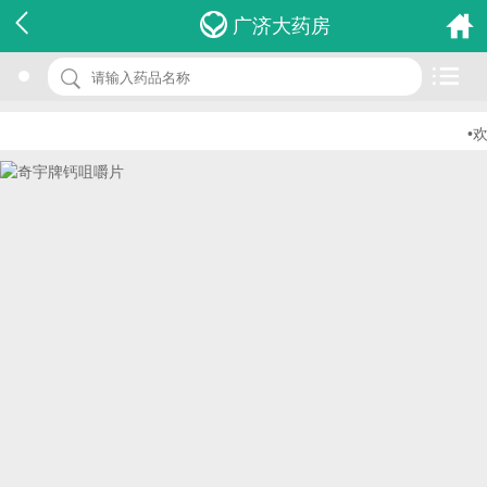
名 称：奇宇牌钙咀嚼片
广济大药房
品 牌：(博诚)
规 格：2.0g*70s
•欢
价 格：￥0.00
批准文号：国食健字G20100234
厂家：江西博诚药业有限公司