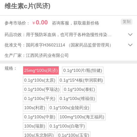
维生素c片
(民济)
0.00
复制
参考市场价：
￥
咨询客服，获取最新价格
药品功效：
用于预防坏血病，也可用于各种急慢性传染疾病及紫癜等的辅助治疗。

批准文号：
国药准字H36021114
（国家药品监督管理局）

生产厂家：
江西民济药业有限公司
规格：
25mg*100s(民济)
0.1g*100片/瓶(恒健)
0.1g*100s(太原)
0.1g*15*4板(华润双鹤)
0.1g*100s(亨瑞达)
0.1g*100s(泰虹)
0.1g*100s(平光)
0.1g*100s(维福佳)
100s(利君)
0.1g*100s(金陵药业)
0.1g*100s(中新)
100mg*100s(海王福药)
100s(瑞新)
0.1g*100s(白敬宇)
100s(东北制药)
0.1g*100s(玉安)