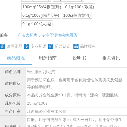
100mg*25s*4板(宝珠)
0.1g*100s(欧意)
0.1g*100s(信谊天平)
100s(信谊黄河)
0.1g*100s(人福)
服务：
广济大药房，专注于慢性疾病用药
正
确保正品
专
专业药师
药
药监认证
品
品牌授权
药品概况
用药指南
说明书
相关资讯
药名品牌
维生素c片(民济)
用于预防坏血病，也可用于各种急慢性传染疾病及紫癜
适用症状
等的辅助治疗。
成分原料
本品每片含维生素c0.1克。辅料为：淀粉、硬脂酸镁。
规格包装
25mg*100s
生产厂家
江西民济药业有限公司
口服。用于补充维生素c：成人一日1片。用于治疗维生
用法说明
素c缺乏：成人一次1～2片，一日3次；儿童一日1～3