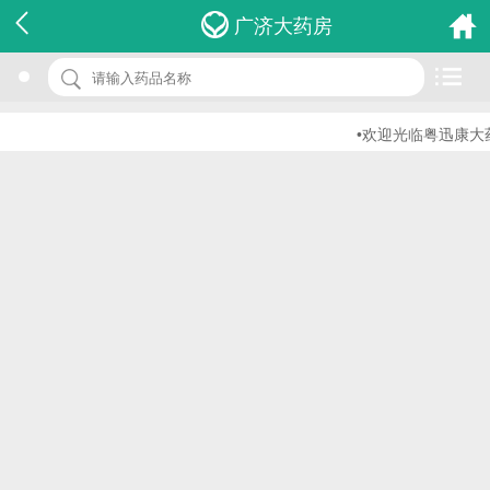
名 称：维生素c片
广济大药房
品 牌：(民济)
规 格：25mg*100s
•欢迎光临粤迅康大药
价 格：￥0.00
批准文号：国药准字H36021114
厂家：江西民济药业有限公司