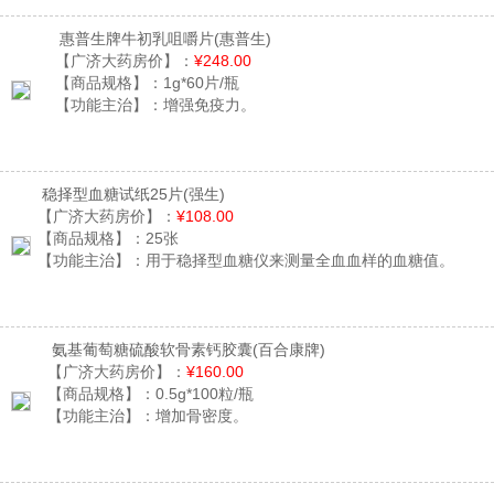
惠普生牌牛初乳咀嚼片
(惠普生)
【广济大药房价】：
¥248.00
【商品规格】：
1g*60片/瓶
【功能主治】：
增强免疫力。
稳择型血糖试纸25片
(强生)
【广济大药房价】：
¥108.00
【商品规格】：
25张
【功能主治】：
用于稳择型血糖仪来测量全血血样的血糖值。
氨基葡萄糖硫酸软骨素钙胶囊
(百合康牌)
【广济大药房价】：
¥160.00
【商品规格】：
0.5g*100粒/瓶
【功能主治】：
增加骨密度。