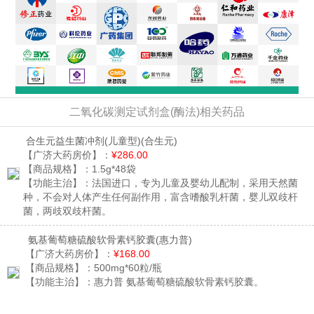
二氧化碳测定试剂盒(酶法)相关药品
合生元益生菌冲剂(儿童型)
(合生元)
【广济大药房价】：
¥286.00
【商品规格】：
1.5g*48袋
【功能主治】：
法国进口，专为儿童及婴幼儿配制，采用天然菌
种，不会对人体产生任何副作用，富含嗜酸乳杆菌，婴儿双歧杆
菌，两歧双歧杆菌。
氨基葡萄糖硫酸软骨素钙胶囊
(惠力普)
【广济大药房价】：
¥168.00
【商品规格】：
500mg*60粒/瓶
【功能主治】：
惠力普 氨基葡萄糖硫酸软骨素钙胶囊。