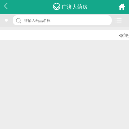
名 称：二氧化碳测定试剂盒
广济大药房
品 牌：(酶法)
规 格：r ：50ml*2
•欢迎光
价 格：￥0.00
批准文号：浙食药监械(准)字2012第2400397号
厂家：绍兴圣康生物科技有限公司