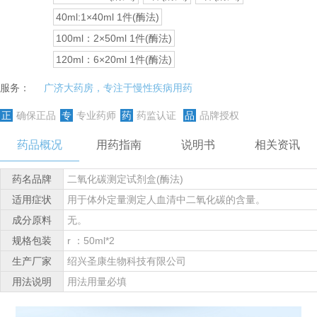
40ml:1×40ml 1件(酶法)
100ml：2×50ml 1件(酶法)
120ml：6×20ml 1件(酶法)
服务：
广济大药房，专注于慢性疾病用药
正
确保正品
专
专业药师
药
药监认证
品
品牌授权
药品概况
用药指南
说明书
相关资讯
药名品牌
二氧化碳测定试剂盒(酶法)
适用症状
用于体外定量测定人血清中二氧化碳的含量。
成分原料
无。
规格包装
r ：50ml*2
生产厂家
绍兴圣康生物科技有限公司
用法说明
用法用量必填