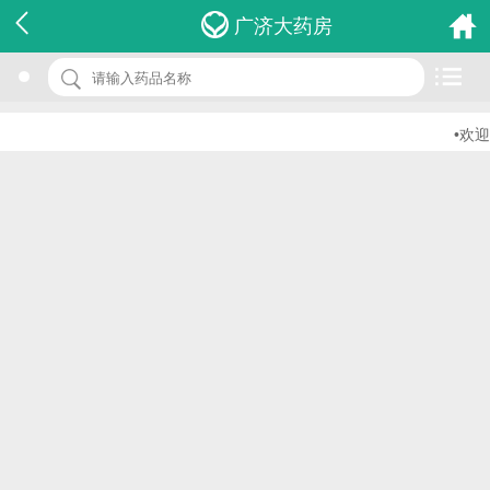
名 称：二氧化碳测定试剂盒
广济大药房
品 牌：(酶法)
规 格：r ：100ml*1
•欢迎
价 格：￥0.00
批准文号：浙食药监械(准)字2012第2400397号
厂家：绍兴圣康生物科技有限公司