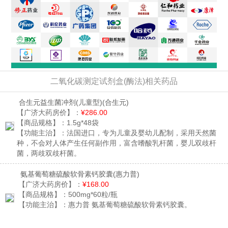
二氧化碳测定试剂盒(酶法)相关药品
合生元益生菌冲剂(儿童型)
(合生元)
【广济大药房价】：
¥286.00
【商品规格】：
1.5g*48袋
【功能主治】：
法国进口，专为儿童及婴幼儿配制，采用天然菌
种，不会对人体产生任何副作用，富含嗜酸乳杆菌，婴儿双歧杆
菌，两歧双歧杆菌。
氨基葡萄糖硫酸软骨素钙胶囊
(惠力普)
【广济大药房价】：
¥168.00
【商品规格】：
500mg*60粒/瓶
【功能主治】：
惠力普 氨基葡萄糖硫酸软骨素钙胶囊。