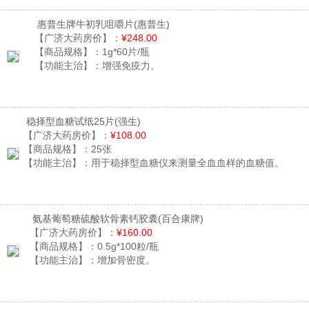
惠普生牌牛初乳咀嚼片
(惠普生)
【广济大药房价】：
¥248.00
【商品规格】：
1g*60片/瓶
【功能主治】：
增强免疫力。
稳择型血糖试纸25片
(强生)
【广济大药房价】：
¥108.00
【商品规格】：
25张
【功能主治】：
用于稳择型血糖仪来测量全血血样的血糖值。
氨基葡萄糖硫酸软骨素钙胶囊
(百合康牌)
【广济大药房价】：
¥160.00
【商品规格】：
0.5g*100粒/瓶
【功能主治】：
增加骨密度。