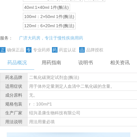
40ml:1×40ml 1件(酶法)
100ml：2×50ml 1件(酶法)
120ml：6×20ml 1件(酶法)
服务：
广济大药房，专注于慢性疾病用药
正
确保正品
专
专业药师
药
药监认证
品
品牌授权
药品概况
用药指南
说明书
相关资讯
药名品牌
二氧化碳测定试剂盒(酶法)
适用症状
用于体外定量测定人血清中二氧化碳的含量。
成分原料
无。
规格包装
r ：100ml*1
生产厂家
绍兴圣康生物科技有限公司
用法说明
用法用量必填