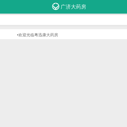
广济大药房
•欢迎光临粤迅康大药房