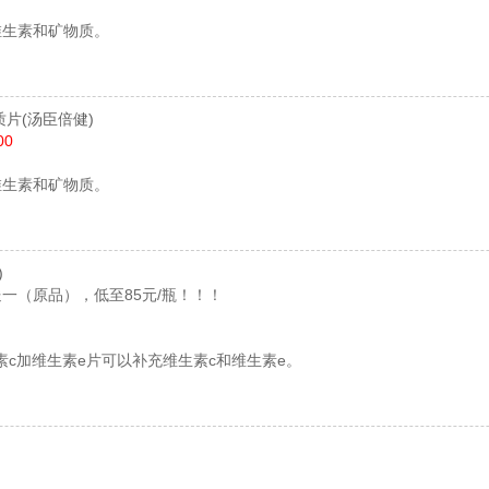
维生素和矿物质。
质片
(汤臣倍健)
00
维生素和矿物质。
)
一（原品），低至85元/瓶！！！
素c加维生素e片可以补充维生素c和维生素e。