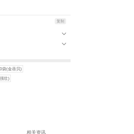
复制


10袋(金蓓贝)
(强壮)
相关资讯