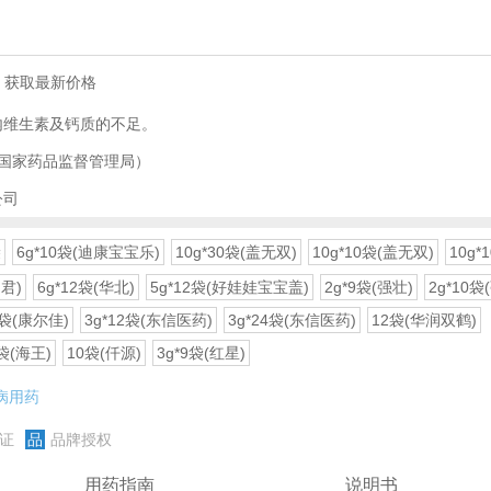
)
，获取最新价格
内维生素及钙质的不足。
国家药品监督管理局）
公司
袋
6g*10袋(迪康宝宝乐)
10g*30袋(盖无双)
10g*10袋(盖无双)
10g*
君)
6g*12袋(华北)
5g*12袋(好娃娃宝宝盖)
2g*9袋(强壮)
2g*10袋
8袋(康尔佳)
3g*12袋(东信医药)
3g*24袋(东信医药)
12袋(华润双鹤)
2袋(海王)
10袋(仟源)
3g*9袋(红星)
病用药
证
品
品牌授权
用药指南
说明书