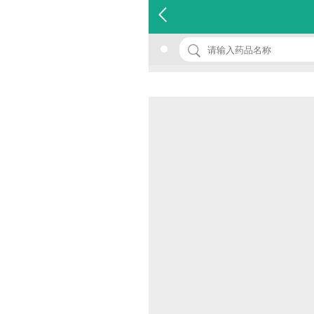
名 称：小儿四维葡钙颗粒
品 牌：(方盛)
规 格：10g*20袋
价 格：￥0.00
批准文号：国药准字H43021863
厂家：湖南方盛制药股份有限公司