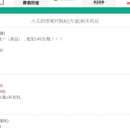
小儿四维葡钙颗粒(方盛)相关药品
健)
一（原品），低至145元/瓶！！！
0片
00
24粒
生素c补充剂。
檬味)
0