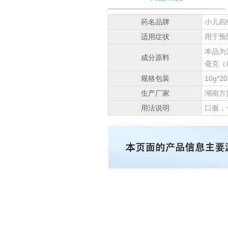
药名品牌
小儿四
适用症状
用于预
本品为
成分原料
毫克（
规格包装
10g*2
生产厂家
湖南方
用法说明
口服，