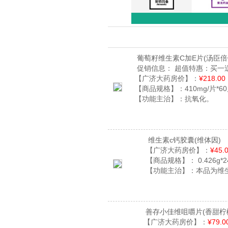
葡萄籽维生素C加E片
(汤臣倍
促销信息：
超值特惠：买一送
【广济大药房价】：
¥218.00
【商品规格】：
410mg/片*6
【功能主治】：
抗氧化。
维生素c钙胶囊
(维体因)
【广济大药房价】：
¥45.
【商品规格】：
0.426g*
【功能主治】：
本品为维
善存小佳维咀嚼片
(香甜柠
【广济大药房价】：
¥79.0