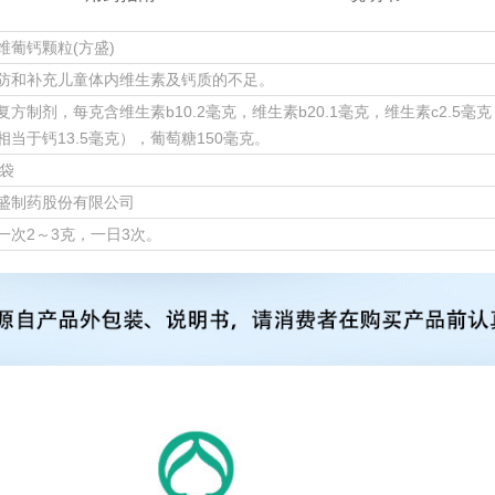
维葡钙颗粒(方盛)
防和补充儿童体内维生素及钙质的不足。
复方制剂，每克含维生素b10.2毫克，维生素b20.1毫克，维生素c2.5毫克
相当于钙13.5毫克），葡萄糖150毫克。
0袋
盛制药股份有限公司
一次2～3克，一日3次。