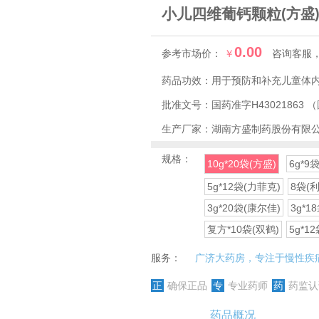
小儿四维葡钙颗粒
(方盛
0.00
参考市场价：
￥
咨询客服
药品功效：
用于预防和补充儿童体
批准文号：
国药准字H43021863
（
生产厂家：
湖南方盛制药股份有限
规格：
10g*20袋(方盛)
6g*9
5g*12袋(力菲克)
8袋(利
3g*20袋(康尔佳)
3g*1
复方*10袋(双鹤)
5g*1
服务：
广济大药房，专注于慢性疾
正
确保正品
专
专业药师
药
药监认
药品概况