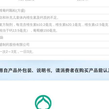
维葡钙颗粒(方盛)
防和补充儿童体内维生素及钙质的不足。
复方制剂，每克含维生素b10.2毫克，维生素b20.1毫克，维生素c2.5毫克
相当于钙13.5毫克），葡萄糖150毫克。
2袋
盛制药股份有限公司
一次2～3克，一日3次。