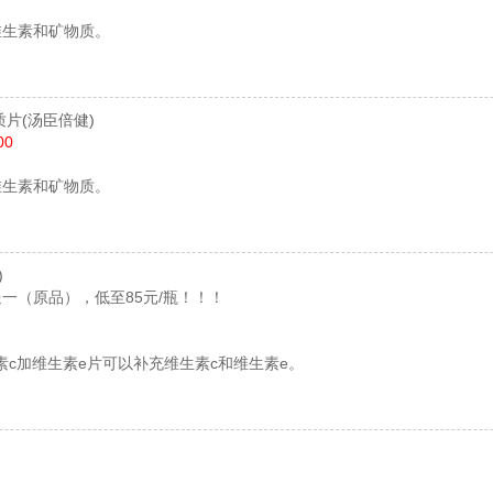
维生素和矿物质。
质片
(汤臣倍健)
00
维生素和矿物质。
)
一（原品），低至85元/瓶！！！
素c加维生素e片可以补充维生素c和维生素e。