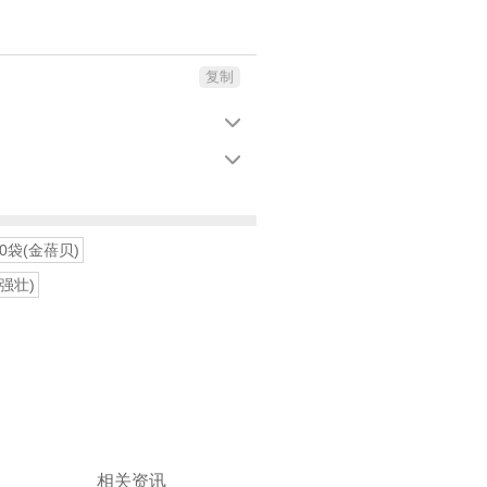
复制


10袋(金蓓贝)
(强壮)
相关资讯