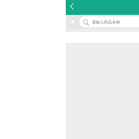
名 称：小儿四维葡钙颗粒
品 牌：(方盛)
规 格：10g*12袋
价 格：￥0.00
批准文号：国药准字H43021863
厂家：湖南方盛制药股份有限公司