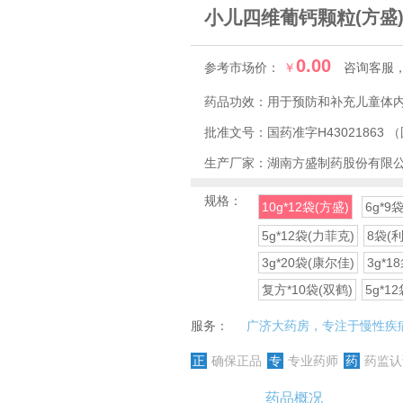
小儿四维葡钙颗粒
(方盛
0.00
参考市场价：
￥
咨询客服
药品功效：
用于预防和补充儿童体
批准文号：
国药准字H43021863
（
生产厂家：
湖南方盛制药股份有限
规格：
10g*12袋(方盛)
6g*9
5g*12袋(力菲克)
8袋(利
3g*20袋(康尔佳)
3g*1
复方*10袋(双鹤)
5g*1
服务：
广济大药房，专注于慢性疾
正
确保正品
专
专业药师
药
药监认
药品概况