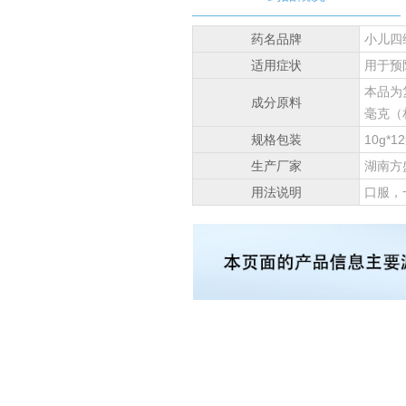
药名品牌
小儿四
适用症状
用于预
本品为
成分原料
毫克（
规格包装
10g*1
生产厂家
湖南方
用法说明
口服，