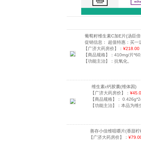
葡萄籽维生素C加E片
(汤臣倍
促销信息：
超值特惠：买一送
【广济大药房价】：
¥218.00
【商品规格】：
410mg/片*6
【功能主治】：
抗氧化。
维生素c钙胶囊
(维体因)
【广济大药房价】：
¥45.
【商品规格】：
0.426g*
【功能主治】：
本品为维
善存小佳维咀嚼片
(香甜柠
【广济大药房价】：
¥79.0