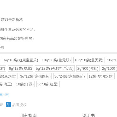
)
，获取最新价格
内维生素及钙质的不足。
国家药品监督管理局）
公司
袋
6g*10袋(迪康宝宝乐)
10g*30袋(盖无双)
10g*10袋(盖无双)
10g*
君)
6g*12袋(华北)
5g*12袋(好娃娃宝宝盖)
2g*9袋(强壮)
2g*10袋
8袋(康尔佳)
3g*12袋(东信医药)
3g*24袋(东信医药)
12袋(华润双鹤)
2袋(海王)
10袋(仟源)
3g*9袋(红星)
病用药
证
品
品牌授权
用药指南
说明书