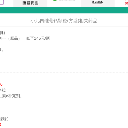
小儿四维葡钙颗粒(方盛)相关药品
健)
一（原品），低至145元/瓶！！！
0片
00
24粒
生素c补充剂。
檬味)
0