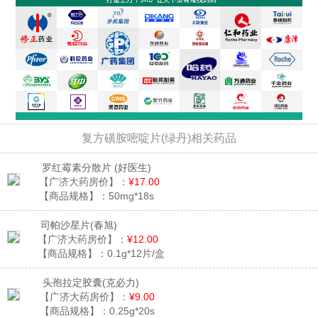
复方磺胺嘧啶片(绿丹)相关药品
罗红霉素分散片
(好医生)
【广济大药房价】：
¥17.00
【商品规格】：
50mg*18s
司帕沙星片
(春旭)
【广济大药房价】：
¥12.00
【商品规格】：
0.1g*12片/盒
头孢拉定胶囊
(克必力)
【广济大药房价】：
¥9.00
【商品规格】：
0.25g*20s