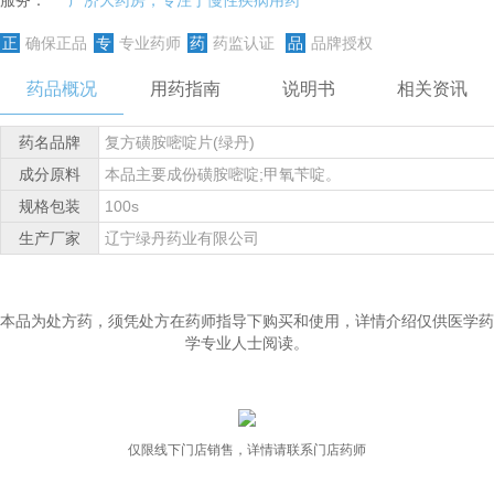
服务：
广济大药房，专注于慢性疾病用药
正
确保正品
专
专业药师
药
药监认证
品
品牌授权
药品概况
用药指南
说明书
相关资讯
药名品牌
复方磺胺嘧啶片(绿丹)
成分原料
本品主要成份磺胺嘧啶;甲氧苄啶。
规格包装
100s
生产厂家
辽宁绿丹药业有限公司
本品为处方药，须凭处方在药师指导下购买和使用，详情介绍仅供医学药
学专业人士阅读。
仅限线下门店销售，详情请联系门店药师