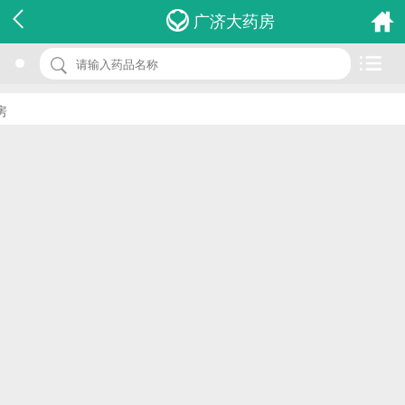
名 称：复方磺胺嘧啶片
广济大药房
品 牌：(绿丹)
规 格：100s
价 格：￥0.00
批准文号：国药准字H21020772
厂家：辽宁绿丹药业有限公司