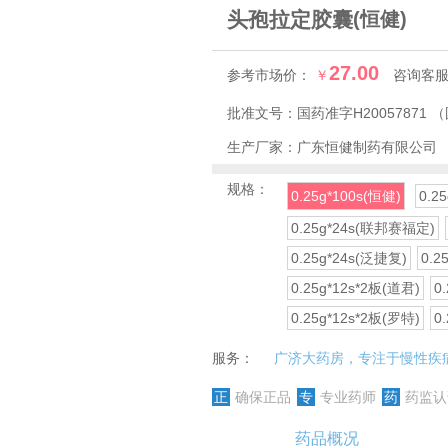
头孢拉定胶囊
(恒健)
27.00
参考市场价：
￥
咨询客
批准文号：
国药准字H20057871
（
生产厂家：
广东恒健制药有限公司
规格：
0.25g*100s(恒健)
0.
0.25g*24s(联邦赛福定)
0.25g*24s(泛捷复)
0.2
0.25g*12s*2板(道君)
0
0.25g*12s*2板(罗特)
0
服务：
广济大药房，专注于慢性疾
正
确保正品
专
专业药师
药
药监认
药品概况