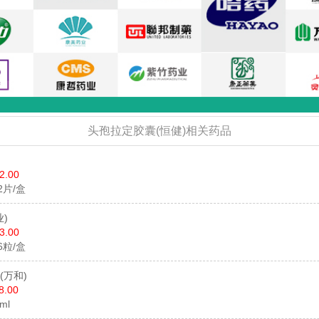
头孢拉定胶囊(恒健)相关药品
2.00
12片/盒
)
3.00
*6粒/盒
(万和)
8.00
ml