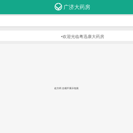
广济大药房
•欢迎光临粤迅康大药房
处方药 合规不展示包装