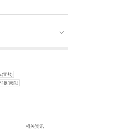

4s(亚邦)
s*2板(康良)
相关资讯