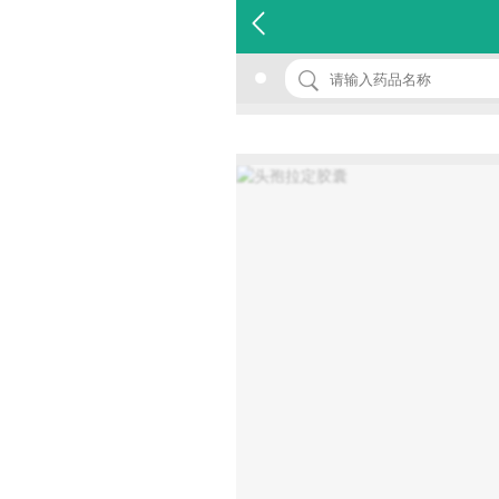
名 称：头孢拉定胶囊
品 牌：(恒健)
规 格：0.25g*100s
价 格：￥27.00
批准文号：国药准字H20057871
厂家：广东恒健制药有限公司