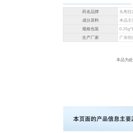
药名品牌
头孢拉
成分原料
本品主
规格包装
0.25g*
生产厂家
广东恒
本品为处