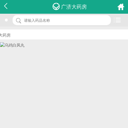
名 称：乌鸡白凤丸
广济大药房
品 牌：(金妇康)
规 格：6g*10袋
药房
价 格：￥15.00
批准文号：国药准字Z22024802
厂家：通化茂祥制药有限公司