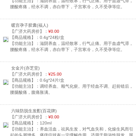
【功能主治】：
滋阴养血，温经散寒，行气止痛。用于血虚气滞，
腰酸疼痛，经水不调，赤白带下，子宫寒冷，久不受孕等症。
暖宫孕子胶囊
(福人)
【广济大药房价】：
¥0.00
【商品规格】：
0.4g*24粒/盒
【功能主治】：
滋阴养血，温经散寒，行气止痛。用于血虚气滞，
腰酸疼痛，经水不调，赤白带下，子宫寒冷，久不受孕等症。
女金片
(亦芝堂)
【广济大药房价】：
¥25.00
【商品规格】：
0.6g*24片/盒
【功能主治】：
调经养血、顺气化瘀。用于经血不调、赶前错后，
腰腿酸痛，腹痛胀满。
六味防脱生发酊
(百花牌)
【广济大药房价】：
¥0.00
【商品规格】：
120ml
【功能主治】：
养血活血，祛风生发，对气血失和，化燥生风而引
起的头屑增多，瘙痒症状有一定缓解作用。适用于脂溢性脱发、斑