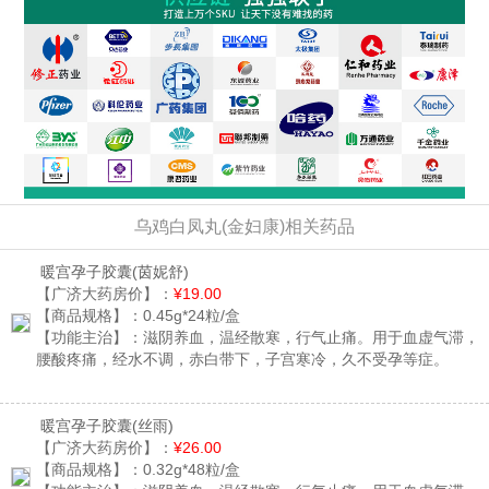
乌鸡白凤丸(金妇康)相关药品
暖宫孕子胶囊
(茵妮舒)
【广济大药房价】：
¥19.00
【商品规格】：
0.45g*24粒/盒
【功能主治】：
滋阴养血，温经散寒，行气止痛。用于血虚气滞，
腰酸疼痛，经水不调，赤白带下，子宫寒冷，久不受孕等症。
暖宫孕子胶囊
(丝雨)
【广济大药房价】：
¥26.00
【商品规格】：
0.32g*48粒/盒