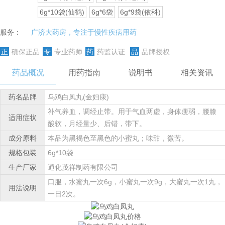
6g*10袋(仙鹤)
6g*6袋
6g*9袋(依科)
服务：
广济大药房，专注于慢性疾病用药
正
确保正品
专
专业药师
药
药监认证
品
品牌授权
药品概况
用药指南
说明书
相关资讯
药名品牌
乌鸡白凤丸(金妇康)
补气养血，调经止带。用于气血两虚，身体瘦弱，腰膝
适用症状
酸软，月经量少、后错，带下。
成分原料
本品为黑褐色至黑色的小蜜丸；味甜，微苦。
规格包装
6g*10袋
生产厂家
通化茂祥制药有限公司
口服，水蜜丸一次6g，小蜜丸一次9g，大蜜丸一次1丸，
用法说明
一日2次。