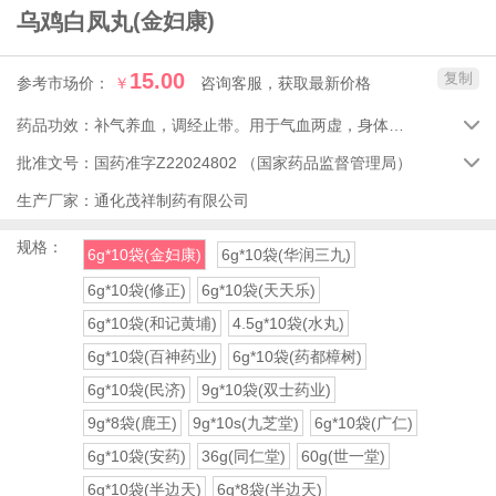
乌鸡白凤丸
(金妇康)
15.00
复制
参考市场价：
￥
咨询客服，获取最新价格
药品功效：
补气养血，调经止带。用于气血两虚，身体瘦弱，腰膝酸软，月经量少、后错，带下。

批准文号：
国药准字Z22024802
（国家药品监督管理局）

生产厂家：
通化茂祥制药有限公司
规格：
6g*10袋(金妇康)
6g*10袋(华润三九)
6g*10袋(修正)
6g*10袋(天天乐)
6g*10袋(和记黄埔)
4.5g*10袋(水丸)
6g*10袋(百神药业)
6g*10袋(药都樟树)
6g*10袋(民济)
9g*10袋(双士药业)
9g*8袋(鹿王)
9g*10s(九芝堂)
6g*10袋(广仁)
6g*10袋(安药)
36g(同仁堂)
60g(世一堂)
6g*10袋(半边天)
6g*8袋(半边天)