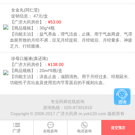
女金丸
(同仁堂)
促销信息：
47元/盒
【广济大药房价】：
¥53.00
【商品规格】：
30g*4瓶
【功能主治】：
益气养血，理气活血，止痛。用于气血两虚、气滞
血瘀所致的月经不调，症见月经提前、月经错后、月经量多、神疲
乏力、行经腹痛。
珍母口服液
(真还珠)
【广济大药房价】：
¥138.00
【商品规格】：
20ml*6瓶/盒
【功能主治】：
凉血止血，滋阴清热。用于月经过多、经期延长、
功能性子宫出血及使用宫内节育器后的不规则出血。
专业药师在线咨询
咨询热线：
020-87301810
Copyright © 2008-2017 广济大药房 m.yxk120.com 版权所有
广济
在线咨询
电话咨询