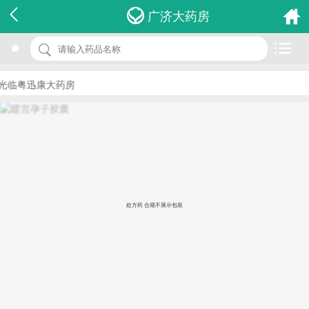
名 称：暖宫孕子胶囊
广济大药房
品 牌：(丝雨)
规 格：0.32g*48粒/盒
光临粤迅康大药房
价 格：￥26.00
批准文号：国药准字Z20090224
厂家：威特(湖南)药业有限公司
处方药 合规不展示包装