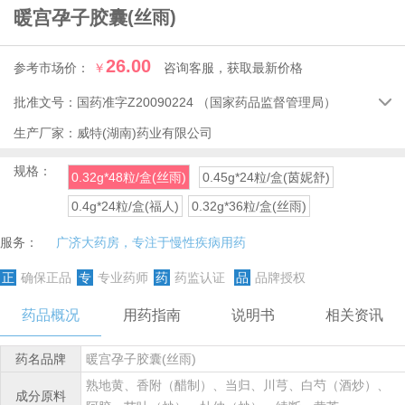
暖宫孕子胶囊
(丝雨)
26.00
参考市场价：
￥
咨询客服，获取最新价格
批准文号：
国药准字Z20090224
（国家药品监督管理局）

生产厂家：
威特(湖南)药业有限公司
规格：
0.32g*48粒/盒(丝雨)
0.45g*24粒/盒(茵妮舒)
0.4g*24粒/盒(福人)
0.32g*36粒/盒(丝雨)
服务：
广济大药房，专注于慢性疾病用药
正
确保正品
专
专业药师
药
药监认证
品
品牌授权
药品概况
用药指南
说明书
相关资讯
药名品牌
暖宫孕子胶囊(丝雨)
熟地黄、香附（醋制）、当归、川芎、白芍（酒炒）、
成分原料