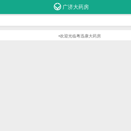
广济大药房
•欢迎光临粤迅康大药房