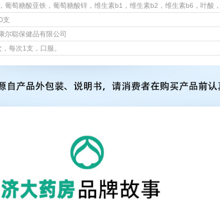
，葡萄糖酸亚铁，葡萄糖酸锌，维生素b1，维生素b2，维生素b6，叶酸
10支
康尔聪保健品有限公司
次，每次1支，口服。