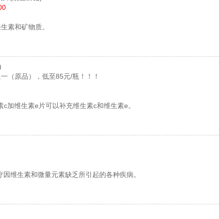
00
维生素和矿物质。
)
一（原品），低至85元/瓶！！！
素c加维生素e片可以补充维生素c和维生素e。
疗因维生素和微量元素缺乏所引起的各种疾病。