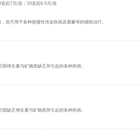
0盒起7元/盒；20盒起6.5元/盒
病，也可用于各种急慢性传染疾病及紫癜等的辅助治疗。
疗因维生素与矿物质缺乏所引起的各种疾病。
疗因缺乏维生素与矿物质所引起的各种疾病。