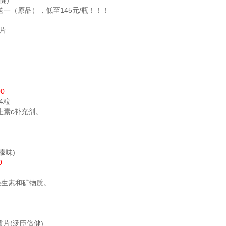
健)
一（原品），低至145元/瓶！！！
0片
00
24粒
生素c补充剂。
檬味)
0
维生素和矿物质。
质片
(汤臣倍健)