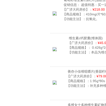
葡萄籽维生素C加E片
(汤臣倍
促销信息：
超值特惠：买一送
【广济大药房价】：
¥218.00
【商品规格】：
410mg/片*6
【功能主治】：
抗氧化。
维生素c钙胶囊
(维体因)
【广济大药房价】：
¥45.
【商品规格】：
0.426g*
【功能主治】：
本品为维
善存小佳维咀嚼片
(香甜柠
【广济大药房价】：
¥79.0
【商品规格】：
1.95g*80s
【功能主治】：
补充多种
多维女士多种维生素矿物