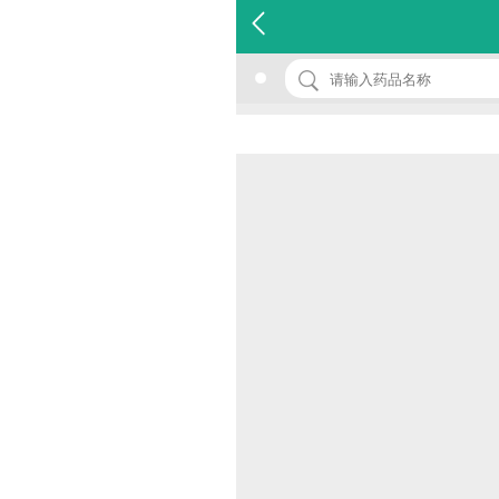
名 称：奇鹤堂牌铁锌钙多种维生素口服液
品 牌：(康尔聪)
规 格：10ml*10支
价 格：￥0.00
批准文号： 国食健字G20060109
厂家：南昌市康尔聪保健品有限公司