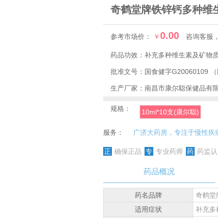
奇鹤堂牌铁锌钙多种维
0.00
参考市场价：
￥
咨询客服
药品功效：
补充多种维生素及矿物
批准文号：
国食健字G20060109
（
生产厂家：
南昌市康尔聪保健品有
规格：
10ml*10支(康尔聪)
服务：
广济大药房，专注于慢性疾
正
确保正品
专
专业药师
药
药监认
药品概况
药名品牌
奇鹤堂
适用症状
补充多