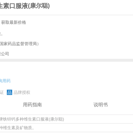
生素口服液
(康尔聪)
，获取最新价格
质。
国家药品监督管理局）
限公司
病用药
证
品
品牌授权
用药指南
说明书
牌铁锌钙多种维生素口服液(康尔聪)
种维生素及矿物质。