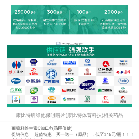
康比特牌维他保咀嚼片(康比特体育科技)相关药品
葡萄籽维生素C加E片
(汤臣倍健)
促销信息：
超值特惠：买一送一（原品），低至145元/瓶！！！