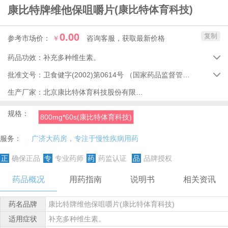
康比特牌维他保咀嚼片
(康比特体育科技)
0.00
复制
参考市场价：
￥
咨询客服，获取最新价格
药品功效：
补充多种维生素。

批准文号：
卫食健字(2002)第0614号
（国家药品监督管理局）

生产厂家：
北京康比特体育科技股份有限公司
规格：
800mg*60s(康比特体育科技)
服务：
广济大药房，专注于慢性疾病用药
正
确保正品
专
专业药师
药
药监认证
品
品牌授权
药品概况
用药指南
说明书
相关资讯
药名品牌
康比特牌维他保咀嚼片(康比特体育科技)
适用症状
补充多种维生素。