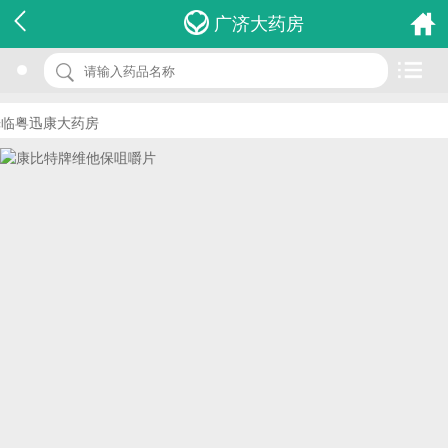
名 称：康比特牌维他保咀嚼片
广济大药房
品 牌：(康比特体育科技)
规 格：800mg*60s
临粤迅康大药房
价 格：￥0.00
批准文号：卫食健字(2002)第0614号
厂家：北京康比特体育科技股份有限公司