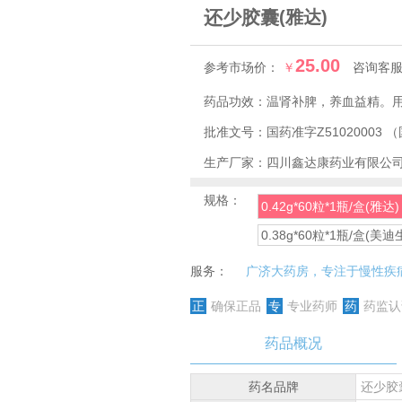
还少胶囊
(雅达)
25.00
参考市场价：
￥
咨询客
药品功效：
批准文号：
国药准字Z51020003
（
生产厂家：
四川鑫达康药业有限公
规格：
0.42g*60粒*1瓶/盒(雅达)
0.38g*60粒*1瓶/盒(美迪
服务：
广济大药房，专注于慢性疾
正
确保正品
专
专业药师
药
药监认
药品概况
药名品牌
还少胶