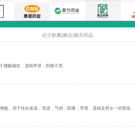
还少胶囊(雅达)相关药品
于腰酸腿软，遗精早泄，阳痿不育。
增髓。用于性欲衰退，肾虚，气弱，阳痿，早泄，遗精及男女一切肾病。