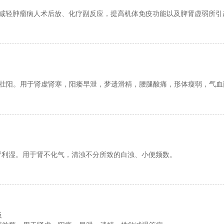
减轻肿瘤病人术后放、化疗副反应，提高机体免疫功能以及脾肾虚弱所引
壮阳。用于肾虚肾寒，阳痿早泄，梦遗滑精，腰腿酸痛，形体瘦弱，气血
肾利湿。用于肾不化气，清浊不分所致的白浊、小便频数。
板