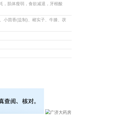
耗，肌体瘦弱，食欲减退，牙根酸
子、小茴香(盐制)、楮实子、牛膝、茯