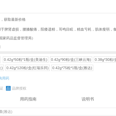
服，获取最新价格
国家药品监督管理局）
司
0.42g*50粒*1瓶/盒(美迪生)
0.42g*90粒/盒(三峡云海)
0.38g*30粒
生)
0.42g*120粒/盒(红瑞乐邦)
0.42g*75粒*1瓶/盒(雅达)
病用药
证
品
品牌授权
用药指南
说明书
囊(雅达)