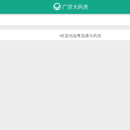
广济大药房
•欢迎光临粤迅康大药房