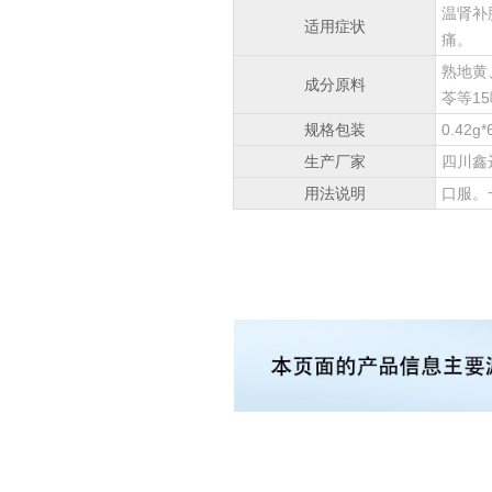
温肾补
适用症状
痛。
熟地黄
成分原料
苓等1
规格包装
0.42g
生产厂家
四川鑫
用法说明
口服。