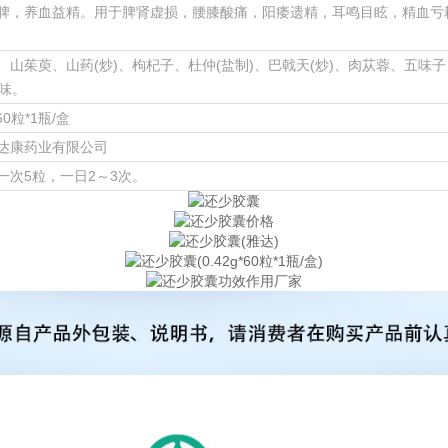
脾，养血益精。用于脾肾虚损，腰膝酸痛，阳痿遗精，耳鸣目眩，精血亏
、山茱萸、山药(炒)、枸杞子、杜仲(盐制)、巴戟天(炒)、肉苁蓉、五味
5味。
*60粒*1瓶/盒
达康药业有限公司
一次5粒，一日2～3次。