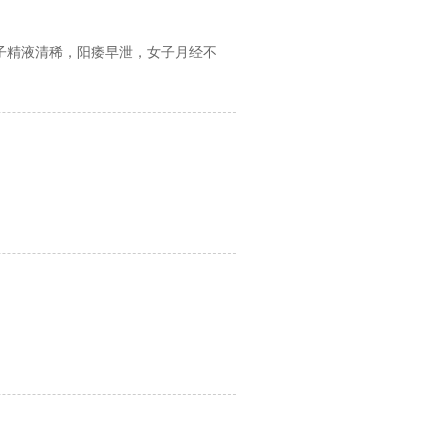
子精液清稀，阳痿早泄，女子月经不