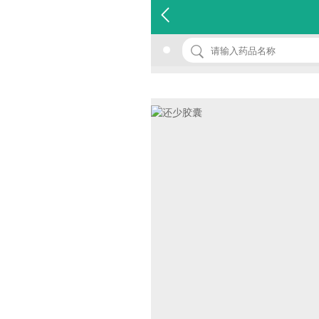
名 称：还少胶囊
品 牌：(雅达)
规 格：0.42g*60粒*1瓶/盒
价 格：￥25.00
批准文号：国药准字Z51020003
厂家：四川鑫达康药业有限公司