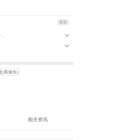
复制
温肾补脾，养血益精。用于脾肾虚损，腰膝酸痛，阳痿遗精，耳鸣目眩，精血亏耗，肌体瘦弱，食欲减退，牙根酸痛。


/盒(美迪生)
相关资讯