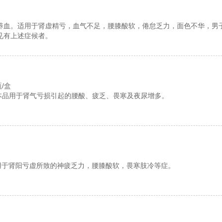
养血。适用于肾虚精亏，血气不足，腰膝酸软，倦怠乏力，面色不华，男
见有上述症候者。
瓶/盒
本品用于肾气亏损引起的腰酸、疲乏、畏寒及夜尿增多。
用于肾阳亏虚所致的神疲乏力，腰膝酸软，畏寒肢冷等症。