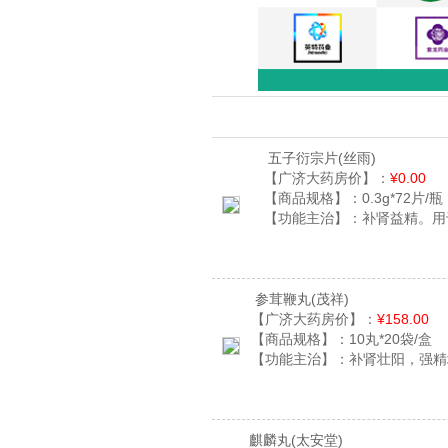
五子衍宗片
(丝雨)
【广济大药房价】：
¥0.00
【商品规格】：
0.3g*72片/瓶
【功能主治】：
补肾益精。用
参茸鞭丸
(茂祥)
【广济大药房价】：
¥158.00
【商品规格】：
10丸*20袋/盒
【功能主治】：
补肾壮阳，强精
麒麟丸
(太安堂)