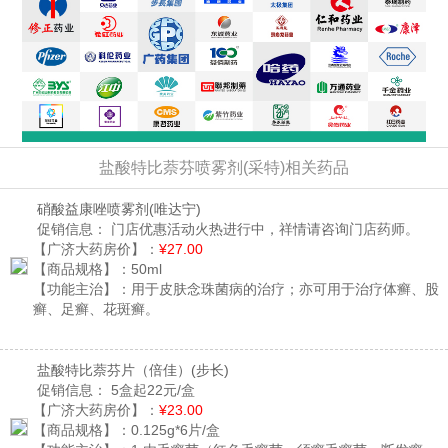
盐酸特比萘芬喷雾剂(采特)相关药品
硝酸益康唑喷雾剂
(唯达宁)
促销信息：
门店优惠活动火热进行中，祥情请咨询门店药师。
【广济大药房价】：
¥27.00
【商品规格】：
50ml
【功能主治】：
用于皮肤念珠菌病的治疗；亦可用于治疗体癣、股
癣、足癣、花斑癣。
盐酸特比萘芬片（倍佳）
(步长)
促销信息：
5盒起22元/盒
【广济大药房价】：
¥23.00
【商品规格】：
0.125g*6片/盒