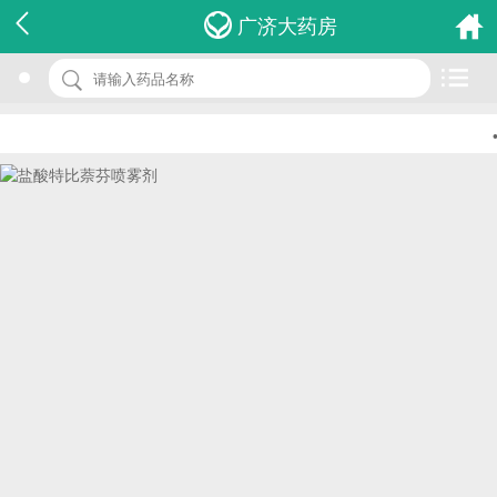
名 称：盐酸特比萘芬喷雾剂
广济大药房
品 牌：(采特)
规 格：30ml
•
价 格：￥44.00
批准文号：H20130836
厂家：hanmi pharm. co., ltd.