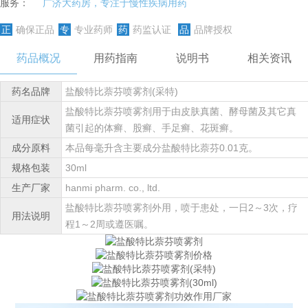
服务：
广济大药房，专注于慢性疾病用药
正
确保正品
专
专业药师
药
药监认证
品
品牌授权
药品概况
用药指南
说明书
相关资讯
药名品牌
盐酸特比萘芬喷雾剂(采特)
盐酸特比萘芬喷雾剂用于由皮肤真菌、酵母菌及其它真
适用症状
菌引起的体癣、股癣、手足癣、花斑癣。
成分原料
本品每毫升含主要成分盐酸特比萘芬0.01克。
规格包装
30ml
生产厂家
hanmi pharm. co., ltd.
盐酸特比萘芬喷雾剂外用，喷于患处，一日2～3次，疗
用法说明
程1～2周或遵医嘱。