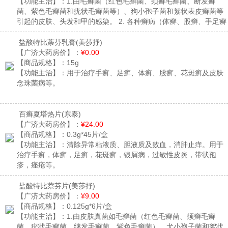
【功能主治】：
1.由毛癣菌（红色毛癣菌、须癣毛癣菌、断发癣
菌、紫色毛癣菌和疣状毛癣菌等）、狗小孢子菌和絮状表皮癣菌等
引起的皮肤、头发和甲的感染。 2. 各种癣病（体癣、股癣、手足癣
和头癣等）以及由念珠菌（白色念珠菌等）引起的皮肤酵母菌感
染。 3.由皮霉菌引起的甲癣（甲真菌感染）。
盐酸特比萘芬乳膏
(美莎抒)
【广济大药房价】：
¥0.00
【商品规格】：
15g
【功能主治】：
用于治疗手癣、足癣、体癣、股癣、花斑癣及皮肤
念珠菌病等。
百癣夏塔热片
(东泰)
【广济大药房价】：
¥24.00
【商品规格】：
0.3g*45片/盒
【功能主治】：
清除异常粘液质、胆液质及败血，消肿止痒。用于
治疗手癣，体癣，足癣，花斑癣，银屑病，过敏性皮炎，带状孢
疹，痤疮等。
盐酸特比萘芬片
(美莎抒)
【广济大药房价】：
¥9.00
【商品规格】：
0.125g*6片/盒
【功能主治】：
1.由皮肤真菌如毛癣菌（红色毛癣菌、须癣毛癣
菌、疣状毛癣菌、继发毛癣菌、紫色毛癣菌）、犬小孢子菌和絮状