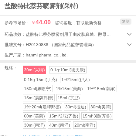
盐酸特比萘芬喷雾剂
(采特)
44.00
复制
参考市场价：
￥
咨询客服，获取最新价格
药品功效：
盐酸特比萘芬喷雾剂用于由皮肤真菌、酵母菌及其它真菌引起的体癣、股癣、手足癣、花斑癣。

批准文号：
H20130836
（国家药品监督管理局）

生产厂家：
hanmi pharm. co., ltd.
规格：
30ml(采特)
0.1g:10ml(彼夫康)
0.15g:15ml(丁克)
1%*15ml(伊人)
150ml(剿喷宁)
1%15ml(美商)
1%*15ml(南洋)
15ml(晨牌邦德)
15ml (京卫)
1%*20ml(晨牌邦德)
30ml(彼迪)
30ml(美商)
60ml(美商)
15ml*2瓶(齐鲁)
15ml*3瓶(齐鲁)
30ml(南洋)
40ml(南洋)
20ml(南洋)