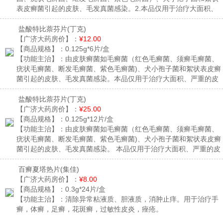
表皮癣菌引起的皮肤、毛发真菌感染。2.本品仅用于治疗大面积、
严重的皮肤癣菌感染（体癣、股癣、足癣、头癣）和念珠菌（如白
色假丝酵母）引起的皮肤酵母菌感染，根据感染部位、严重性和范
盐酸特比萘芬片
(丁克)
围考虑口服给药的必要性。3.皮肤癣菌（丝状真菌）感染引起的甲
【广济大药房价】：
¥12.00
癣。
【商品规格】：
0.125g*6片/盒
【功能主治】：
由皮肤癣菌如毛癣菌（红色毛癣菌、须癣毛癣菌、
疣状毛癣菌、断发毛癣菌、紫色毛癣菌)、犬小孢子菌和絮状表皮癣
菌引起的皮肤、毛发真菌感染。本品仅用于治疗大面积、严重的皮
肤真菌感染(体癣、股癣、足癣、头癣)和念珠菌(如白色假丝酵母)引
起的皮肤酵母菌感染，根据感染部位、严重性和范围考虑口服给药
盐酸特比萘芬片
(丁克)
的必要性。皮肤癣菌(丝状真菌)感染引起的甲癣。
【广济大药房价】：
¥25.00
【商品规格】：
0.125g*12片/盒
【功能主治】：
由皮肤癣菌如毛癣菌（红色毛癣菌、须癣毛癣菌、
疣状毛癣菌、断发毛癣菌、紫色毛癣菌)、犬小孢子菌和絮状表皮癣
菌引起的皮肤、毛发真菌感染。 本品仅用于治疗大面积、严重的皮
肤真菌感染(体癣、股癣、足癣、头癣)和念珠菌(如白色假丝酵母)引
起的皮肤酵母菌感染，根据感染部位、严重性和范围考虑口服给药
百癣夏塔热片
(集佳)
的必要性。 皮肤癣菌(丝状真菌)感染引起的甲癣。
【广济大药房价】：
¥8.00
【商品规格】：
0.3g*24片/盒
【功能主治】：
清除异常粘液质、胆液质，消肿止痒。用于治疗手
癣，体癣，足癣，花斑癣，过敏性皮炎，痤疮。