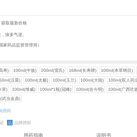
，获取最新价格
嗽，痰多气逆。
国家药品监督管理局）
潘高寿)
100ml(中族)
200ml(雷氏)
168ml(长寿牌)
100ml(本草纲目)
60ml(汉晨)
100ml(太极)
100ml(玉兰)
100ml(大陆)
100ml(双人药
本草)
100ml(维威)
100ml*1瓶(冠峰)
100ml(佐今明)
100ml(广西壮
ml(武当金鼎)
病用药
证
品
品牌授权
用药指南
说明书