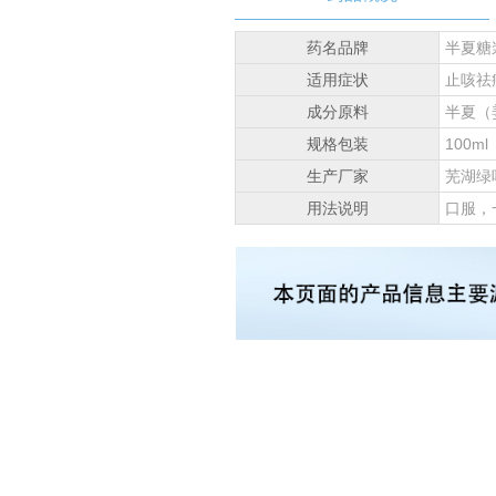
药名品牌
半夏糖
适用症状
止咳祛
成分原料
半夏（
规格包装
100ml
生产厂家
芜湖绿
用法说明
口服，