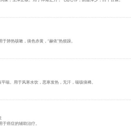
用于肺热咳嗽，痰色赤黄，“赫依”热烦躁。
咳平喘。用于风寒水饮，恶寒发热，无汗，喘咳痰稀。
盒
用于癌症的辅助治疗。