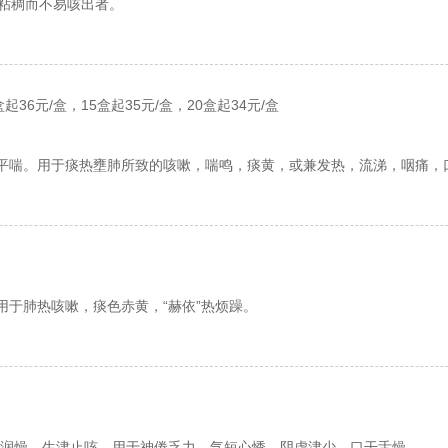
粘稠而不易咳出者。
盒起36元/盒，15盒起35元/盒，20盒起34元/盒
平喘。用于痰热壅肺所致的咳嗽，喘鸣，痰黄，或兼发热，流涕，咽痛，
用于肺热咳嗽，痰色赤黄，“赫依”热烦躁。
润燥，生津止咳。用于神倦乏力，气短心悸，阴虚津少，口干舌燥。