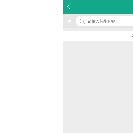
名 称：半夏糖浆
品 牌：(绿叶)
规 格：100ml
•欢迎光
价 格：￥0.00
批准文号：国药准字Z34020622
厂家：芜湖绿叶制药有限公司