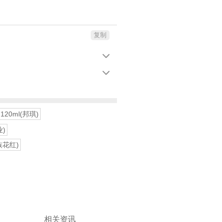
复制


120ml(邦琪)
业)
族花红)
相关资讯