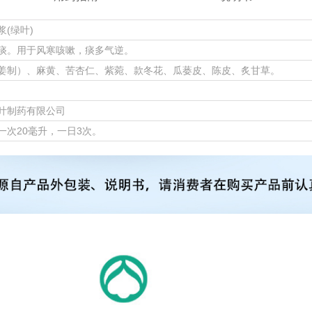
浆(绿叶)
痰。用于风寒咳嗽，痰多气逆。
姜制）、麻黄、苦杏仁、紫菀、款冬花、瓜蒌皮、陈皮、炙甘草。
叶制药有限公司
一次20毫升，一日3次。