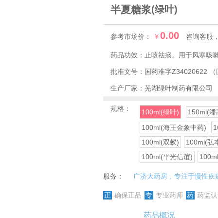
半夏糖浆
(绿叶)
0.00
参考市场价：
￥
咨询客服
药品功效：
止咳祛痰。用于风寒咳
批准文号：
国药准字Z34020622
（
生产厂家：
芜湖绿叶制药有限公司
规格：
100ml(绿叶)
150ml(
100ml(海王金象中药)
1
100ml(双蚁)
100ml(弘
100ml(平光信谊)
100
服务：
广济大药房，专注于慢性疾
正
确保正品
专
专业药师
药
药监认
药品概况