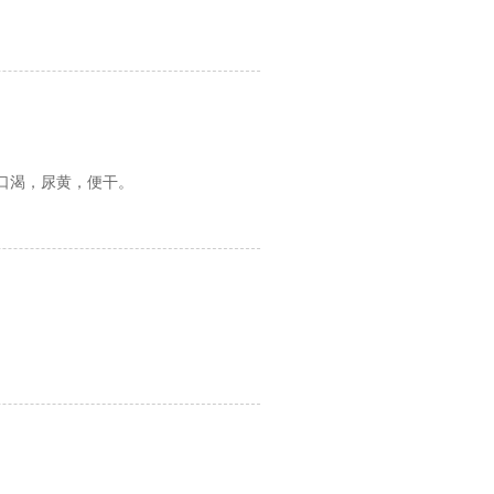
口渴，尿黄，便干。