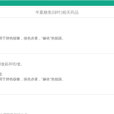
半夏糖浆(绿叶)相关药品
板
用于肺热咳嗽，痰色赤黄，“赫依”热烦躁。
0盒起20元/盒。
盒
用于肺热咳嗽，痰色赤黄，“赫依”热烦躁。