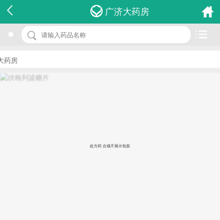
名 称：伏格列波糖片
广济大药房
品 牌：(华怡平)
规 格：0.2mg*30片/盒
药房
价 格：￥18.00
批准文号：国药准字H20093758
厂家：苏州中化药品工业有限公司
处方药 合规不展示包装