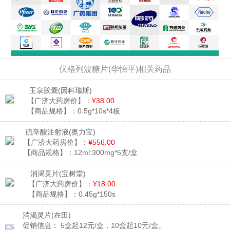
伏格列波糖片(华怡平)相关药品
玉泉胶囊
(因科瑞斯)
【广济大药房价】：
¥38.00
【商品规格】：
0.5g*10s*4板
硫辛酸注射液
(奥力宝)
【广济大药房价】：
¥556.00
【商品规格】：
12ml:300mg*5支/盒
消渴灵片
(宝树堂)
【广济大药房价】：
¥18.00
【商品规格】：
0.45g*150s
消渴灵片
(在田)
促销信息：
5盒起12元/盒，10盒起10元/盒。