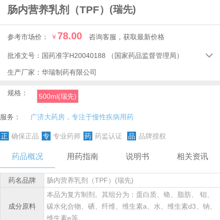
肠内营养乳剂（TPF）
(瑞先)
78.00
参考市场价：
￥
咨询客服，获取最新价格
批准文号：
国药准字H20040188
（国家药品监督管理局）

生产厂家：
华瑞制药有限公司
规格：
500ml(瑞先)
服务：
广济大药房，专注于慢性疾病用药
正
确保正品
专
专业药师
药
药监认证
品
品牌授权
药品概况
用药指南
说明书
相关资讯
药名品牌
肠内营养乳剂（TPF）(瑞先)
本品为复方制剂。其组分为：蛋白质、铬、脂肪、 钼、
成分原料
碳水化合物、硒、纤维、维生素a、水、维生素d3、钠、
维生素e等。