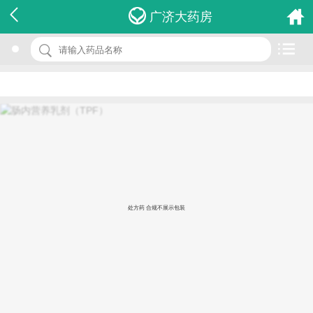
名 称：肠内营养乳剂（TPF）
广济大药房
品 牌：(瑞先)
规 格：500ml
价 格：￥78.00
批准文号：国药准字H20040188
厂家：华瑞制药有限公司
处方药 合规不展示包装