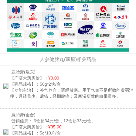
人参健脾丸(莘原)相关药品
鹿胎膏
(敖东)
【广济大药房价】：
¥0.00
【商品规格】：
50g*2块/盒
【功能主治】：
补气养血，调经散寒。用于气血不足所致的虚弱消
瘦，月经量少、后错，经期腹痛；及寒湿所致的白带量多。
鹿胎膏
(金合)
促销信息：
6盒起34元/盒，12盒起33元/盒。
【广济大药房价】：
¥35.00
【商品规格】：
5g*10片/盒