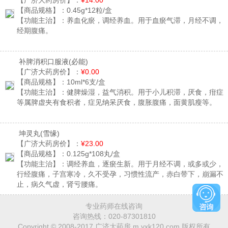
【广济大药房价】：
¥14.00
【商品规格】：
0.45g*12粒/盒
【功能主治】：
养血化瘀，调经养血。用于血瘀气滞，月经不调，
经期腹痛。
补脾消积口服液
(必能)
【广济大药房价】：
¥0.00
【商品规格】：
10ml*6支/盒
【功能主治】：
健脾燥湿，益气消积。用于小儿积滞，厌食，疳症
等属脾虚夹有食积者，症见纳呆厌食，腹胀腹痛，面黄肌瘦等。
坤灵丸
(雪缘)
【广济大药房价】：
¥23.00
【商品规格】：
0.125g*108丸/盒
【功能主治】：
调经养血，逐瘀生新。用于月经不调，或多或少，
行经腹痛，子宫寒冷，久不受孕，习惯性流产，赤白带下，崩漏不
止，病久气虚，肾亏腰痛。
专业药师在线咨询
咨询热线：
020-87301810
Copyright © 2008-2017 广济大药房 m.yxk120.com 版权所有