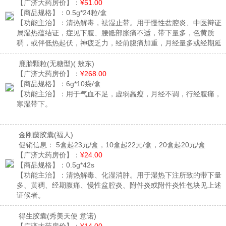
【广济大药房价】：
¥51.00
【商品规格】：
0.5g*24粒/盒
【功能主治】：
清热解毒，祛湿止带。用于慢性盆腔炎、中医辩证
属湿热蕴结证，症见下腹、腰骶部胀痛不适，带下量多，色黄质
稠，或伴低热起伏，神疲乏力，经前腹痛加重，月经量多或经期延
长，小便黄赤，舌苔黄腻。
鹿胎颗粒(无糖型)
( 敖东)
【广济大药房价】：
¥268.00
【商品规格】：
6g*10袋/盒
【功能主治】：
用于气血不足，虚弱羸瘦，月经不调，行经腹痛，
寒湿带下。
金刚藤胶囊
(福人)
促销信息：
5盒起23元/盒，10盒起22元/盒，20盒起20元/盒
【广济大药房价】：
¥24.00
【商品规格】：
0.5g*42s
【功能主治】：
清热解毒、化湿消肿。用于湿热下注所致的带下量
多、黄稠、经期腹痛、慢性盆腔炎、附件炎或附件炎性包块见上述
证候者。
得生胶囊
(秀美天使 意诺)