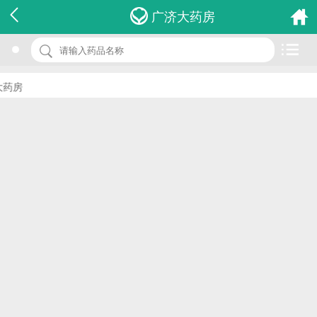
名 称：人参健脾丸
广济大药房
品 牌：(莘原)
规 格：6g*10s
药房
价 格：￥0.00
批准文号：国药准字Z41021197
厂家：三门峡莘原制药有限公司