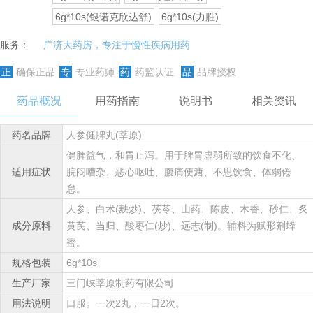
6g*10s(银诺克欣达舒)
6g*10s(力胜)
服务：
广济大药房，专注于慢性疾病用药
正
确保正品
专
专业药师
药
药监认证
品
品牌授权
药品概况
用药指南
说明书
相关资讯
药名品牌
人参健脾丸(莘原)
健脾益气，和胃止泻。用于脾胃虚弱所致的饮食不化、
适用症状
脘闷嘈杂、恶心呕吐、腹痛便溏、不思饮食、体弱倦
怠。
人参、白术(麸炒)、茯苓、山药、陈皮、木香、砂仁、炙
成分原料
黄芪、当归、酸枣仁(炒)、远志(制)。辅料为赋形剂蜂
蜜。
规格包装
6g*10s
生产厂家
三门峡莘原制药有限公司
用法说明
口服。一次2丸，一日2次。