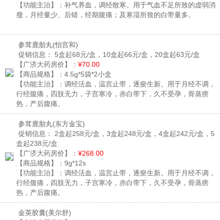
【功能主治】：
补气养血，调经散寒。用于气血不足所致的虚弱消
瘦，月经量少、后错，经期腹痛；及寒湿所致的白带量多。
参茸鹿胎丸
(怡宫和)
促销信息：
5盒起68元/盒，10盒起66元/盒，20盒起63元/盒
【广济大药房价】：
¥70.00
【商品规格】：
4.5g*5袋*2小盒
【功能主治】：
调经活血，温宫止带，逐瘀生新。用于月经不调，
行经腹痛，四肢无力，子宫寒冷，赤白带下，久不受孕，骨蒸痨
热，产后腹痛。
参茸鹿胎丸
(东方金宝)
促销信息：
2盒起258元/盒，3盒起248元/盒，4盒起242元/盒，5
盒起238元/盒
【广济大药房价】：
¥268.00
【商品规格】：
9g*12s
【功能主治】：
调经活血，温宫止带，逐瘀生新。用于月经不调，
行经腹痛，四肢无力，子宫寒冷，赤白带下，久不受孕，骨蒸痨
热，产后腹痛。
金英胶囊
(美尔舒)