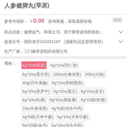
人参健脾丸
(莘原)
0.00
复制
参考市场价：
￥
咨询客服，获取最新价格
药品功效：
健脾益气，和胃止泻。用于脾胃虚弱所致的饮食不化、脘闷嘈杂、恶心呕吐、腹痛便溏、不思饮食、体弱倦怠。

批准文号：
国药准字Z41021197
（国家药品监督管理局）

生产厂家：
三门峡莘原制药有限公司
规格：
6g*10s(莘原)
6g*10s(同仁堂)
6g*10s(普济堂)
200s(生春缩美)
200s(大陆)
40g(百年康鑫)
6g*10s(双鹤恩世)
6g*10s(美罗中)
6g*10s(鹿王)
6g*10s(金宝)
6g*10s(松鹿)
6g*10s(颈复康)
6g*10袋(松鹿)
10s(生春缩美)
4g*6袋(包头中药)
4g*6袋(天奇中蒙)
6g*10s(天奇中蒙)
8g*10袋(金丹)
6g*10s(包头中药)