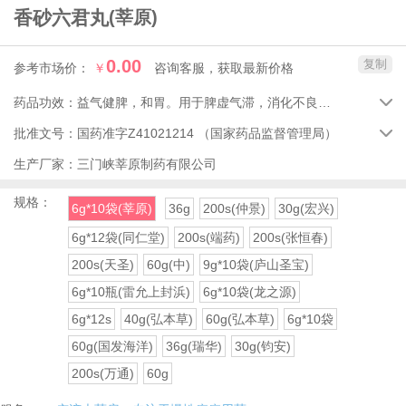
香砂六君丸
(莘原)
0.00
复制
参考市场价：
￥
咨询客服，获取最新价格
药品功效：
益气健脾，和胃。用于脾虚气滞，消化不良，嗳气食少，脘腹胀满，大便溏泄。

批准文号：
国药准字Z41021214
（国家药品监督管理局）

生产厂家：
三门峡莘原制药有限公司
规格：
6g*10袋(莘原)
36g
200s(仲景)
30g(宏兴)
6g*12袋(同仁堂)
200s(端药)
200s(张恒春)
200s(天圣)
60g(中)
9g*10袋(庐山圣宝)
6g*10瓶(雷允上封浜)
6g*10袋(龙之源)
6g*12s
40g(弘本草)
60g(弘本草)
6g*10袋
60g(国发海洋)
36g(瑞华)
30g(钧安)
200s(万通)
60g