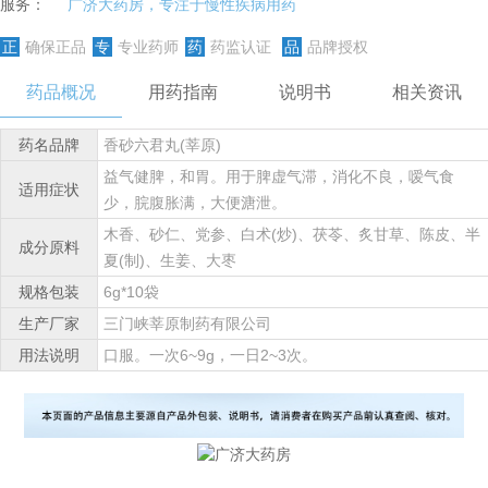
服务：
广济大药房，专注于慢性疾病用药
正
确保正品
专
专业药师
药
药监认证
品
品牌授权
药品概况
用药指南
说明书
相关资讯
药名品牌
香砂六君丸(莘原)
益气健脾，和胃。用于脾虚气滞，消化不良，嗳气食
适用症状
少，脘腹胀满，大便溏泄。
木香、砂仁、党参、白术(炒)、茯苓、炙甘草、陈皮、半
成分原料
夏(制)、生姜、大枣
规格包装
6g*10袋
生产厂家
三门峡莘原制药有限公司
用法说明
口服。一次6~9g，一日2~3次。