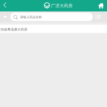
名 称：香砂六君丸
广济大药房
品 牌：(莘原)
规 格：6g*10袋
光临粤迅康大药房
价 格：￥0.00
批准文号：国药准字Z41021214
厂家：三门峡莘原制药有限公司