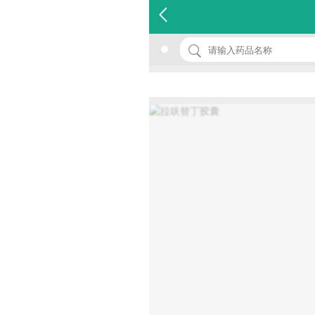
名 称：拉呋替丁胶囊
品 牌：(立卫欣)
规 格：5mg*14粒/盒
价 格：￥25.00
批准文号：国药准字H20130079
厂家：悦康药业集团有限公司