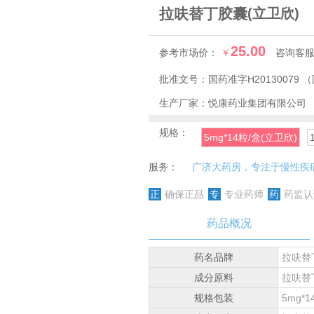
拉呋替丁胶囊
(立卫欣)
25.00
参考市场价：
￥
咨询客
批准文号：
国药准字H20130079
（
生产厂家：
悦康药业集团有限公司
规格：
5mg*14粒/盒(立卫欣)
服务：
广济大药房，专注于慢性疾
正
确保正品
专
专业药师
药
药监认
药品概况
药名品牌
拉呋替
成分原料
拉呋替
规格包装
5mg*1