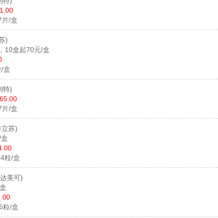
利特)
1.00
7片/盒
苏)
，10盒起70元/盒
0
粒/盒
利特)
65.00
7片/盒
泮立苏)
/盒
4.00
14粒/盒
思达美可)
/盒
.00
16粒/盒