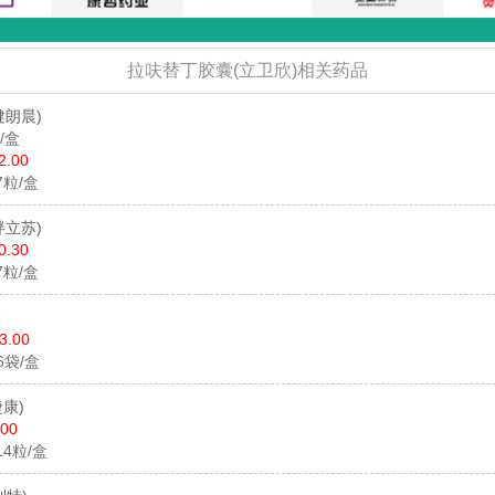
拉呋替丁胶囊(立卫欣)相关药品
健朗晨)
/盒
2.00
7粒/盒
泮立苏)
0.30
7粒/盒
3.00
6袋/盒
捷康)
.00
14粒/盒