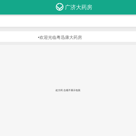
广济大药房
•欢迎光临粤迅康大药房
处方药 合规不展示包装