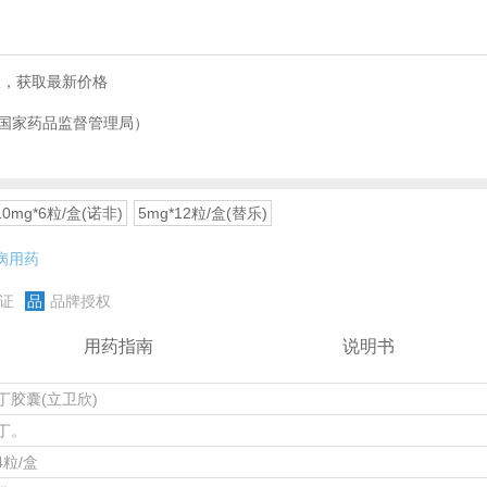
服，获取最新价格
国家药品监督管理局）
10mg*6粒/盒(诺非)
5mg*12粒/盒(替乐)
病用药
证
品
品牌授权
用药指南
说明书
丁胶囊(立卫欣)
丁。
4粒/盒