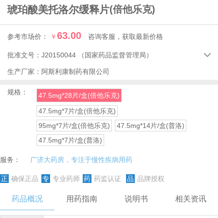
琥珀酸美托洛尔缓释片
(倍他乐克)
63.00
参考市场价：
￥
咨询客服，获取最新价格
批准文号：
J20150044
（国家药品监督管理局）

生产厂家：
阿斯利康制药有限公司
规格：
47.5mg*28片/盒(倍他乐克)
47.5mg*7片/盒(倍他乐克)
95mg*7片/盒(倍他乐克)
47.5mg*14片/盒(普洛)
47.5mg*7片/盒(普洛)
服务：
广济大药房，专注于慢性疾病用药
正
确保正品
专
专业药师
药
药监认证
品
品牌授权
药品概况
用药指南
说明书
相关资讯