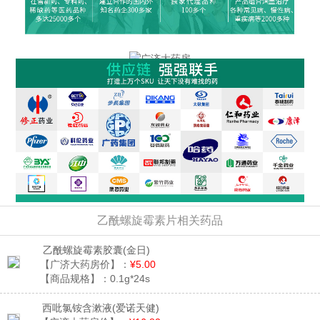
乙酰螺旋霉素片相关药品
乙酰螺旋霉素胶囊
(金日)
【广济大药房价】：
¥5.00
【商品规格】：
0.1g*24s
西吡氯铵含漱液
(爱诺天健)