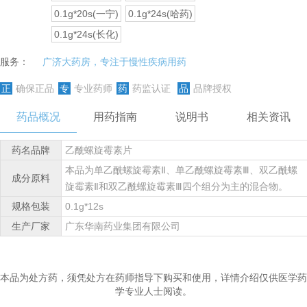
0.1g*20s(一宁)
0.1g*24s(哈药)
0.1g*24s(长化)
服务：
广济大药房，专注于慢性疾病用药
正
确保正品
专
专业药师
药
药监认证
品
品牌授权
药品概况
用药指南
说明书
相关资讯
药名品牌
乙酰螺旋霉素片
本品为单乙酰螺旋霉素Ⅱ、单乙酰螺旋霉素Ⅲ、双乙酰螺
成分原料
旋霉素Ⅱ和双乙酰螺旋霉素Ⅲ四个组分为主的混合物。
规格包装
0.1g*12s
生产厂家
广东华南药业集团有限公司
本品为处方药，须凭处方在药师指导下购买和使用，详情介绍仅供医学药
学专业人士阅读。