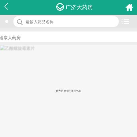
名 称：乙酰螺旋霉素片
广济大药房
品 牌：
规 格：0.1g*12s
迅康大药房
价 格：￥1.50
批准文号：国药准字H44020720
厂家：广东华南药业集团有限公司
处方药 合规不展示包装