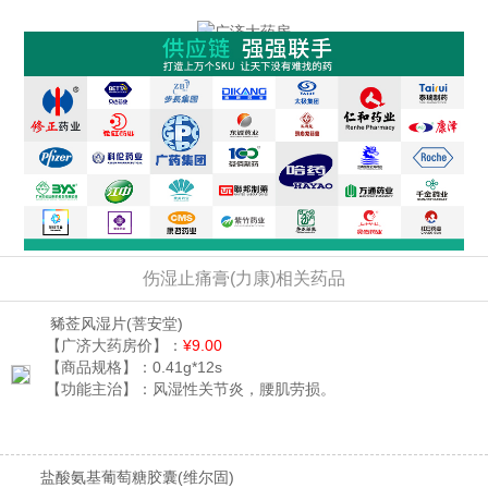
伤湿止痛膏(力康)相关药品
豨莶风湿片
(菩安堂)
【广济大药房价】：
¥9.00
【商品规格】：
0.41g*12s
【功能主治】：
风湿性关节炎，腰肌劳损。
盐酸氨基葡萄糖胶囊
(维尔固)