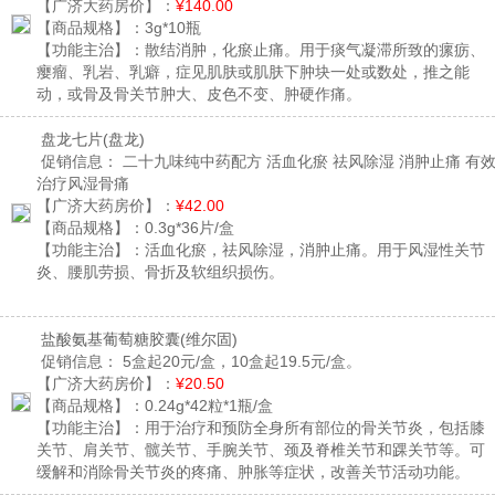
【广济大药房价】：
¥140.00
【商品规格】：
3g*10瓶
【功能主治】：
散结消肿，化瘀止痛。用于痰气凝滞所致的瘰疬、
瘿瘤、乳岩、乳癖，症见肌肤或肌肤下肿块一处或数处，推之能
动，或骨及骨关节肿大、皮色不变、肿硬作痛。
盘龙七片
(盘龙)
促销信息：
二十九味纯中药配方 活血化瘀 祛风除湿 消肿止痛 有
治疗风湿骨痛
【广济大药房价】：
¥42.00
【商品规格】：
0.3g*36片/盒
【功能主治】：
活血化瘀，祛风除湿，消肿止痛。用于风湿性关节
炎、腰肌劳损、骨折及软组织损伤。
盐酸氨基葡萄糖胶囊
(维尔固)
促销信息：
5盒起20元/盒，10盒起19.5元/盒。
【广济大药房价】：
¥20.50
【商品规格】：
0.24g*42粒*1瓶/盒
【功能主治】：
用于治疗和预防全身所有部位的骨关节炎，包括膝
关节、肩关节、髋关节、手腕关节、颈及脊椎关节和踝关节等。可
缓解和消除骨关节炎的疼痛、肿胀等症状，改善关节活动功能。