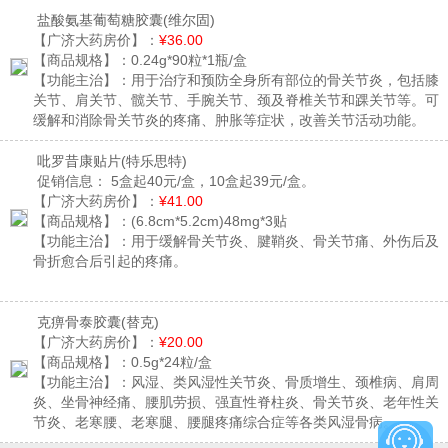
盐酸氨基葡萄糖胶囊
(维尔固)
【广济大药房价】：
¥36.00
【商品规格】：
0.24g*90粒*1瓶/盒
【功能主治】：
用于治疗和预防全身所有部位的骨关节炎，包括膝
关节、肩关节、髋关节、手腕关节、颈及脊椎关节和踝关节等。可
缓解和消除骨关节炎的疼痛、肿胀等症状，改善关节活动功能。
吡罗昔康贴片
(特乐思特)
促销信息：
5盒起40元/盒，10盒起39元/盒。
【广济大药房价】：
¥41.00
【商品规格】：
(6.8cm*5.2cm)48mg*3贴
【功能主治】：
用于缓解骨关节炎、腱鞘炎、骨关节痛、外伤后及
骨折愈合后引起的疼痛。
克痹骨泰胶囊
(替克)
【广济大药房价】：
¥20.00
【商品规格】：
0.5g*24粒/盒
【功能主治】：
风湿、类风湿性关节炎、骨质增生、颈椎病、肩周
炎、坐骨神经痛、腰肌劳损、强直性脊柱炎、骨关节炎、老年性关
节炎、老寒腰、老寒腿、腰腿疼痛综合症等各类风湿骨病。