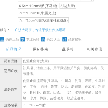
6.5cm*10cm*8贴(下马威)
8贴(力康)
7cm*10cm*10片(雷允上)
7cm*10cm*6贴(杨凌东科麦迪森)
服务：
广济大药房，专注于慢性疾病用药
正
确保正品
专
专业药师
药
药监认证
品
品牌授权
药品概况
用药指南
说明书
相关资讯
药名品牌
伤湿止痛膏(力康)
祛风湿，活血止痛。用于风湿性关节炎、肌肉疼痛，关
适用症状
节肿痛。
伤湿止痛流浸膏(生草乌、生川乌、乳香、没药、生马钱
子、丁香、 肉桂、荆芥、防风、老鹳草、香加皮、积雪
成分原料
草、骨碎补、白芷、山柰、干姜)、水杨酸甲酯、薄荷
脑、冰片、樟脑、芸香浸膏、颠茄流浸膏。
规格包装
7cm*10cm*9贴