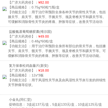
【广济大药房价】：
¥82.00
【商品规格】：
0.75g*60粒*1瓶/盒
【功能主治】：
用于治疗和预防全身各种关节的骨性关节炎，包括
膝关节、肩关节、髋关节、手腕关节、颈及脊椎关节和踝关节等。
可缓解和消除骨性关节炎的疼痛、肿胀等症状，改善关节活动功
能。
盐酸氨基葡萄糖胶囊
(维尔固)
【广济大药房价】：
¥49.00
【商品规格】：
0.48g*60粒/盒
【功能主治】：
用于治疗和预防全身所有部位的骨关节炎，包括膝
关节、肩关节、髋关节、手腕关节、颈及脊椎关节和踝关节等。可
缓解和消除骨关节炎的疼痛、肿胀等症状，改善关节活动功能。
复方保泰松鸡血藤片
(新安)
【广济大药房价】：
¥18.00
【商品规格】：
12s*3板
【功能主治】：
用于风湿性关节炎及由风湿性关节炎引发的持续性
关节肿痛等症状。
小金丸
(同仁堂)
促销信息：
3盒起137元/盒，5盒起133元/盒，10盒起125元/盒