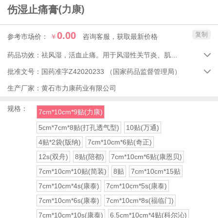
伤湿止痛膏
(力康)
0.00
复制
参考市场价：
￥
咨询客服，获取最新价格
药品功效：
祛风湿，活血止痛。用于风湿性关节炎、肌肉疼痛，关节肿痛。

批准文号：
国药准字Z42020233
（国家药品监督管理局）

生产厂家：
黄石市力康药业有限公司
规格：
7cm*10cm*9贴(力康)
5cm*7cm*8贴(打孔透气型)
10贴(万通)
4贴*2袋(版纳)
7cm*10cm*6贴(奇正)
12s(双舟)
8贴(陪都)
7cm*10cm*6贴(康恩贝)
7cm*10cm*10贴(简装)
8贴
7cm*10cm*15贴
7cm*10cm*4s(康泰)
7cm*10cm*5s(康泰)
7cm*10cm*6s(康泰)
7cm*10cm*8s(福临门)
7cm*10cm*10s(康泰)
6.5cm*10cm*4贴(科尔沁)