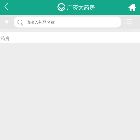
名 称：伤湿止痛膏
广济大药房
品 牌：(力康)
规 格：7cm*10cm*9贴
房
价 格：￥0.00
批准文号：国药准字Z42020233
厂家：黄石市力康药业有限公司