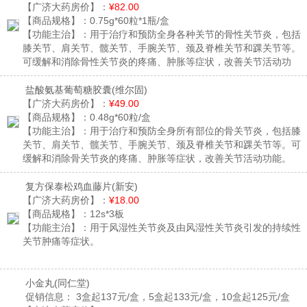
【广济大药房价】：
¥82.00
【商品规格】：
0.75g*60粒*1瓶/盒
【功能主治】：
用于治疗和预防全身各种关节的骨性关节炎，包括
膝关节、肩关节、髋关节、手腕关节、颈及脊椎关节和踝关节等。
可缓解和消除骨性关节炎的疼痛、肿胀等症状，改善关节活动功
能。
盐酸氨基葡萄糖胶囊
(维尔固)
【广济大药房价】：
¥49.00
【商品规格】：
0.48g*60粒/盒
【功能主治】：
用于治疗和预防全身所有部位的骨关节炎，包括膝
关节、肩关节、髋关节、手腕关节、颈及脊椎关节和踝关节等。可
缓解和消除骨关节炎的疼痛、肿胀等症状，改善关节活动功能。
复方保泰松鸡血藤片
(新安)
【广济大药房价】：
¥18.00
【商品规格】：
12s*3板
【功能主治】：
用于风湿性关节炎及由风湿性关节炎引发的持续性
关节肿痛等症状。
小金丸
(同仁堂)
促销信息：
3盒起137元/盒，5盒起133元/盒，10盒起125元/盒