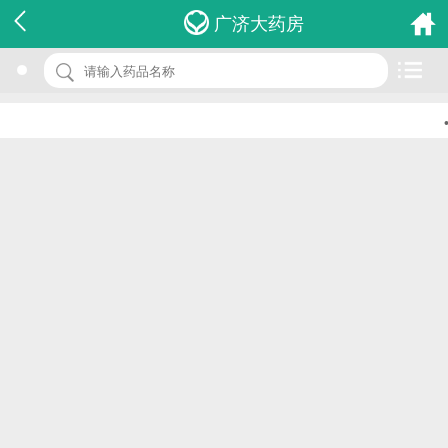
名 称：伤湿止痛膏
广济大药房
品 牌：(力康)
规 格：7cm*10cm*8贴
•
价 格：￥0.00
批准文号：国药准字Z42020233
厂家：黄石市力康药业有限公司