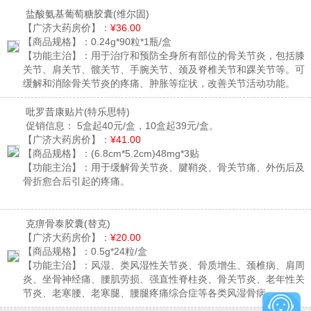
盐酸氨基葡萄糖胶囊
(维尔固)
【广济大药房价】：
¥36.00
【商品规格】：
0.24g*90粒*1瓶/盒
【功能主治】：
用于治疗和预防全身所有部位的骨关节炎，包括膝
关节、肩关节、髋关节、手腕关节、颈及脊椎关节和踝关节等。可
缓解和消除骨关节炎的疼痛、肿胀等症状，改善关节活动功能。
吡罗昔康贴片
(特乐思特)
促销信息：
5盒起40元/盒，10盒起39元/盒。
【广济大药房价】：
¥41.00
【商品规格】：
(6.8cm*5.2cm)48mg*3贴
【功能主治】：
用于缓解骨关节炎、腱鞘炎、骨关节痛、外伤后及
骨折愈合后引起的疼痛。
克痹骨泰胶囊
(替克)
【广济大药房价】：
¥20.00
【商品规格】：
0.5g*24粒/盒
【功能主治】：
风湿、类风湿性关节炎、骨质增生、颈椎病、肩周
炎、坐骨神经痛、腰肌劳损、强直性脊柱炎、骨关节炎、老年性关
节炎、老寒腰、老寒腿、腰腿疼痛综合症等各类风湿骨病。