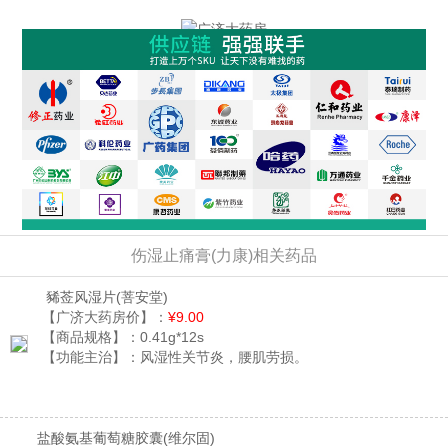
伤湿止痛膏(力康)相关药品
豨莶风湿片
(菩安堂)
【广济大药房价】：
¥9.00
【商品规格】：
0.41g*12s
【功能主治】：
风湿性关节炎，腰肌劳损。
盐酸氨基葡萄糖胶囊
(维尔固)