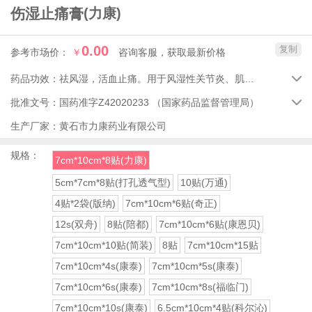
伤湿止痛膏
(力康)
0.00
复制
参考市场价：
￥
咨询客服，获取最新价格
药品功效：
祛风湿，活血止痛。用于风湿性关节炎、肌肉疼痛，关节肿痛。

批准文号：
国药准字Z42020233
（国家药品监督管理局）

生产厂家：
黄石市力康药业有限公司
规格：
7cm*10cm*8贴(力康)
5cm*7cm*8贴(打孔透气型)
10贴(万通)
4贴*2袋(版纳)
7cm*10cm*6贴(奇正)
12s(双舟)
8贴(陪都)
7cm*10cm*6贴(康恩贝)
7cm*10cm*10贴(简装)
8贴
7cm*10cm*15贴
7cm*10cm*4s(康泰)
7cm*10cm*5s(康泰)
7cm*10cm*6s(康泰)
7cm*10cm*8s(福临门)
7cm*10cm*10s(康泰)
6.5cm*10cm*4贴(科尔沁)