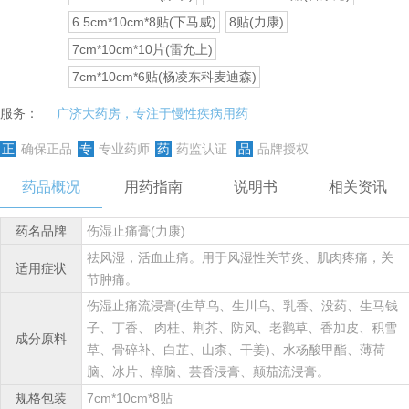
6.5cm*10cm*8贴(下马威)
8贴(力康)
7cm*10cm*10片(雷允上)
7cm*10cm*6贴(杨凌东科麦迪森)
服务：
广济大药房，专注于慢性疾病用药
正
确保正品
专
专业药师
药
药监认证
品
品牌授权
药品概况
用药指南
说明书
相关资讯
药名品牌
伤湿止痛膏(力康)
祛风湿，活血止痛。用于风湿性关节炎、肌肉疼痛，关
适用症状
节肿痛。
伤湿止痛流浸膏(生草乌、生川乌、乳香、没药、生马钱
子、丁香、 肉桂、荆芥、防风、老鹳草、香加皮、积雪
成分原料
草、骨碎补、白芷、山柰、干姜)、水杨酸甲酯、薄荷
脑、冰片、樟脑、芸香浸膏、颠茄流浸膏。
规格包装
7cm*10cm*8贴