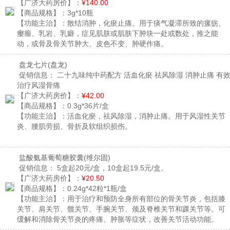
【广济大药房价】：
¥140.00
【商品规格】：
3g*10瓶
【功能主治】：
散结消肿，化瘀止痛。用于痰气凝滞所致的瘰疬、
瘿瘤、乳岩、乳癖，症见肌肤或肌肤下肿块一处或数处，推之能
动，或骨及骨关节肿大、皮色不变、肿硬作痛。
盘龙七片
(盘龙)
促销信息：
二十九味纯中药配方 活血化瘀 祛风除湿 消肿止痛 有
治疗风湿骨痛
【广济大药房价】：
¥42.00
【商品规格】：
0.3g*36片/盒
【功能主治】：
活血化瘀，祛风除湿，消肿止痛。用于风湿性关节
炎、腰肌劳损、骨折及软组织损伤。
盐酸氨基葡萄糖胶囊
(维尔固)
促销信息：
5盒起20元/盒，10盒起19.5元/盒。
【广济大药房价】：
¥20.50
【商品规格】：
0.24g*42粒*1瓶/盒
【功能主治】：
用于治疗和预防全身所有部位的骨关节炎，包括膝
关节、肩关节、髋关节、手腕关节、颈及脊椎关节和踝关节等。可
缓解和消除骨关节炎的疼痛、肿胀等症状，改善关节活动功能。