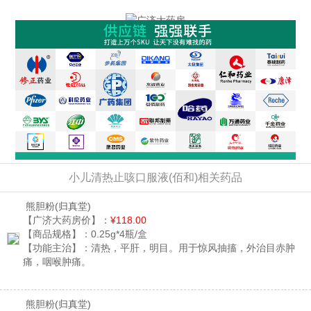
小儿清热止咳口服液(佰和)相关药品
熊胆粉
(归真堂)
【广济大药房价】：
¥118.00
【商品规格】：
0.25g*4瓶/盒
【功能主治】：
清热，平肝，明目。用于惊风抽搐，外治目赤肿
痛，咽喉肿痛。
熊胆粉
(归真堂)