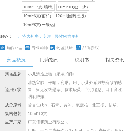
10ml*12支(瑞晴)
10ml*10支(一洲)
10ml*6支(佰和)
120ml(国药控股)
10ml*8支(一晟达)
服务：
广济大药房，专注于慢性疾病用药
正
确保正品
专
专业药师
药
药监认证
品
品牌授权
药品概况
用药指南
说明书
相关资讯
药名品牌
小儿清热止咳口服液(佰和)
清热宣肺，平喘，利咽。用于小儿外感风热所致的感
适用症状
冒，症见发热恶寒、咳嗽痰黄、气促喘息、口干音哑、
咽喉肿痛。
成分原料
苦杏仁(炒)、石膏、黄芩、板蓝根、北豆根、甘草。
规格包装
10ml*10支
生产厂家
广东佰和药业有限公司
口服，一至二岁每次服3～5ml，三至五岁每次服用5～