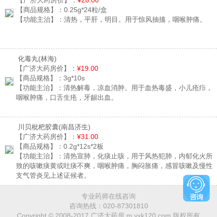
【广济大药房价】：
¥28.00
【商品规格】：
0.25g*24粒/盒
【功能主治】：
清热，平肝，明目。用于惊风抽搐，咽喉肿痛。
化毒丸
(林海)
【广济大药房价】：
¥19.00
【商品规格】：
3g*10s
【功能主治】：
清热解毒，凉血消肿。用于血热毒盛，小儿疮疖，
咽喉肿痛，口舌生疮，牙龈出血。
川贝枇杷胶囊
(南昌济生)
【广济大药房价】：
¥31.00
【商品规格】：
0.2g*12s*2板
【功能主治】：
清热宣肺，化痰止咳，用于风热犯肺，内郁化火所
致的咳嗽痰黄或吐痰不爽，咽喉肿痛，胸闷胀痛，感冒咳嗽及慢性
支气管炎见上述证候者。
专业药师在线咨询
咨询热线：
020-87301810
Copyright © 2008-2017 广济大药房 m.yxk120.com 版权所有