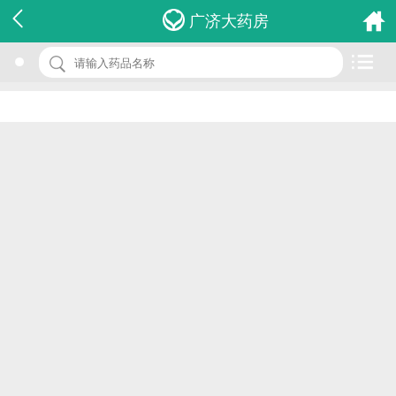
名 称：小儿清热止咳口服液
广济大药房
品 牌：(佰和)
规 格：10ml*10支
价 格：￥0.00
批准文号：国药准字Z20064324
厂家：广东佰和药业有限公司