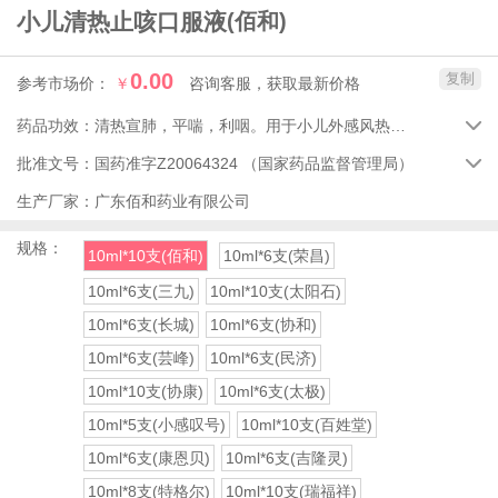
小儿清热止咳口服液
(佰和)
0.00
复制
参考市场价：
￥
咨询客服，获取最新价格
药品功效：
清热宣肺，平喘，利咽。用于小儿外感风热所致的感冒，症见发热恶寒、咳嗽痰黄、气促喘息、口干音哑、咽喉肿痛。

批准文号：
国药准字Z20064324
（国家药品监督管理局）

生产厂家：
广东佰和药业有限公司
规格：
10ml*10支(佰和)
10ml*6支(荣昌)
10ml*6支(三九)
10ml*10支(太阳石)
10ml*6支(长城)
10ml*6支(协和)
10ml*6支(芸峰)
10ml*6支(民济)
10ml*10支(协康)
10ml*6支(太极)
10ml*5支(小感叹号)
10ml*10支(百姓堂)
10ml*6支(康恩贝)
10ml*6支(吉隆灵)
10ml*8支(特格尔)
10ml*10支(瑞福祥)