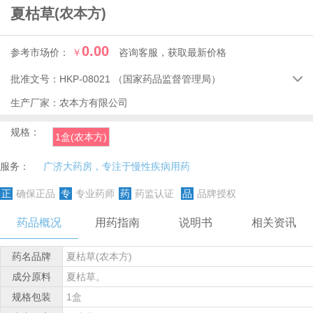
夏枯草
(农本方)
0.00
参考市场价：
￥
咨询客服，获取最新价格
批准文号：
HKP-08021
（国家药品监督管理局）

生产厂家：
农本方有限公司
规格：
1盒(农本方)
服务：
广济大药房，专注于慢性疾病用药
正
确保正品
专
专业药师
药
药监认证
品
品牌授权
药品概况
用药指南
说明书
相关资讯
药名品牌
夏枯草(农本方)
成分原料
夏枯草。
规格包装
1盒