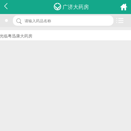
名 称：夏枯草
广济大药房
品 牌：(农本方)
规 格：1盒
光临粤迅康大药房
价 格：￥0.00
批准文号：HKP-08021
厂家：农本方有限公司