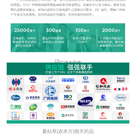
夏枯草(农本方)相关药品