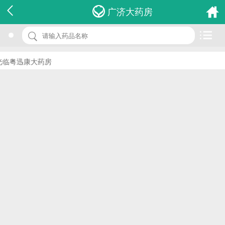
名 称：小儿宣肺止咳颗粒
广济大药房
品 牌：(白鹿)
规 格：8g*9袋
临粤迅康大药房
价 格：￥0.00
批准文号：国药准字Z20054203
厂家：陕西白鹿制药股份有限公司