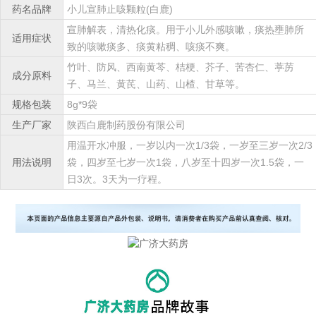
药名品牌
小儿宣肺止咳颗粒(白鹿)
宣肺解表，清热化痰。用于小儿外感咳嗽，痰热壅肺所
适用症状
致的咳嗽痰多、痰黄粘稠、咳痰不爽。
竹叶、防风、西南黄芩、桔梗、芥子、苦杏仁、葶苈
成分原料
子、马兰、黄芪、山药、山楂、甘草等。
规格包装
8g*9袋
生产厂家
陕西白鹿制药股份有限公司
用温开水冲服，一岁以内一次1/3袋，一岁至三岁一次2/3
用法说明
袋，四岁至七岁一次1袋，八岁至十四岁一次1.5袋，一
日3次。3天为一疗程。