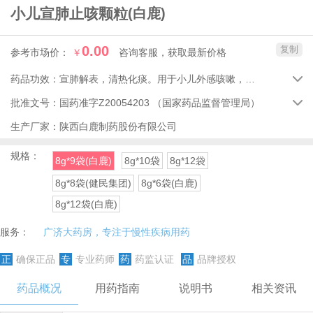
小儿宣肺止咳颗粒
(白鹿)
0.00
复制
参考市场价：
￥
咨询客服，获取最新价格
药品功效：
宣肺解表，清热化痰。用于小儿外感咳嗽，痰热壅肺所致的咳嗽痰多、痰黄粘稠、咳痰不爽。

批准文号：
国药准字Z20054203
（国家药品监督管理局）

生产厂家：
陕西白鹿制药股份有限公司
规格：
8g*9袋(白鹿)
8g*10袋
8g*12袋
8g*8袋(健民集团)
8g*6袋(白鹿)
8g*12袋(白鹿)
服务：
广济大药房，专注于慢性疾病用药
正
确保正品
专
专业药师
药
药监认证
品
品牌授权
药品概况
用药指南
说明书
相关资讯