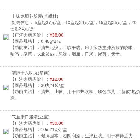
十味龙胆花胶囊
(卓攀林)
促销信息：
5盒起37元/盒，10盒起36元/盒，15盒起35元/盒，20
盒起34元/盒
【广济大药房价】：
¥38.00
【商品规格】：
0.45g*24s
【功能主治】：
清热化痰，止咳平喘。用于痰热壅肺所致的咳嗽，
喘鸣，痰黄，或兼发热，流涕，咽痛，口渴，尿黄，便干。
清肺十八味丸
(阜药)
【广济大药房价】：
¥12.00
【商品规格】：
30丸*4袋/盒
【功能主治】：
清热，止咳。用于肺热咳嗽，痰色赤黄，“赫依”热
躁。
气血康口服液
(亚宝)
【广济大药房价】：
¥39.00
【商品规格】：
10ml*10支/盒
【功能主治】：
健脾固本，滋阴润燥，生津止咳。用于神倦乏力，