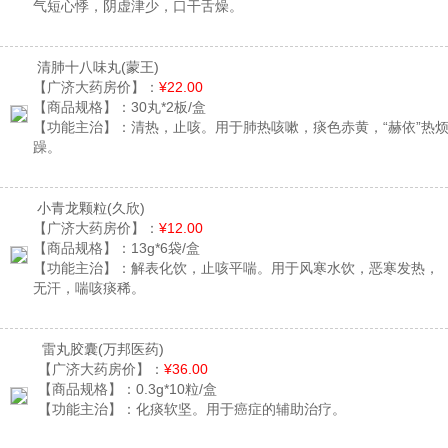
气短心悸，阴虚津少，口干舌燥。
清肺十八味丸
(蒙王)
【广济大药房价】：
¥22.00
【商品规格】：
30丸*2板/盒
【功能主治】：
清热，止咳。用于肺热咳嗽，痰色赤黄，“赫依”热
躁。
小青龙颗粒
(久欣)
【广济大药房价】：
¥12.00
【商品规格】：
13g*6袋/盒
【功能主治】：
解表化饮，止咳平喘。用于风寒水饮，恶寒发热，
无汗，喘咳痰稀。
雷丸胶囊
(万邦医药)
【广济大药房价】：
¥36.00
【商品规格】：
0.3g*10粒/盒
【功能主治】：
化痰软坚。用于癌症的辅助治疗。