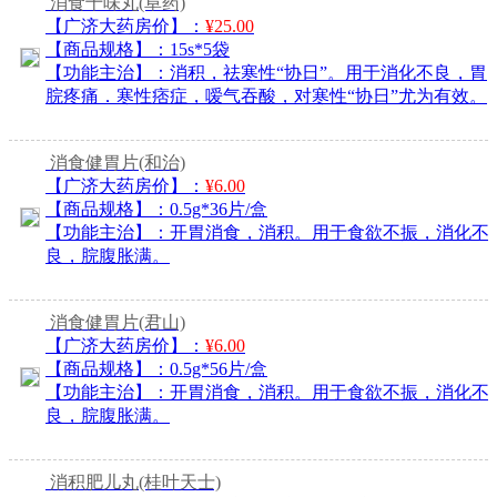
消食十味丸
(阜药)
【广济大药房价】：
¥25.00
【商品规格】：
15s*5袋
【功能主治】：
消积，祛寒性“协日”。用于消化不良，胃
脘疼痛．寒性痞症，嗳气吞酸，对寒性“协日”尤为有效。
消食健胃片
(和治)
【广济大药房价】：
¥6.00
【商品规格】：
0.5g*36片/盒
【功能主治】：
开胃消食，消积。用于食欲不振，消化不
良，脘腹胀满。
消食健胃片
(君山)
【广济大药房价】：
¥6.00
【商品规格】：
0.5g*56片/盒
【功能主治】：
开胃消食，消积。用于食欲不振，消化不
良，脘腹胀满。
消积肥儿丸
(桂叶天士)