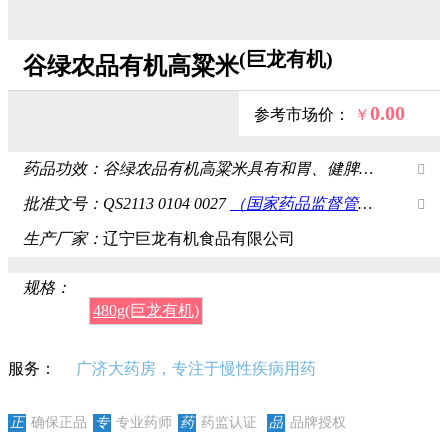
(巨龙有机)
谷绿农品有机高粱米
0.00
参考市场价：
￥
咨询客服，获取最新价
药品功效：
谷绿农品有机高粱米具有和胃、健脾、消积、温中、涩肠胃、止霍乱的功效。

复制
批准文号：
QS2113 0104 0027
（国家药品监督管理局）
格

生产厂家：
辽宁巨龙有机食品有限公司
规格：
480g(巨龙有机)
服务：
广济大药房，专注于慢性疾病用药
正
确保正品
专
专业药师
药
药监认证
品
品牌授权