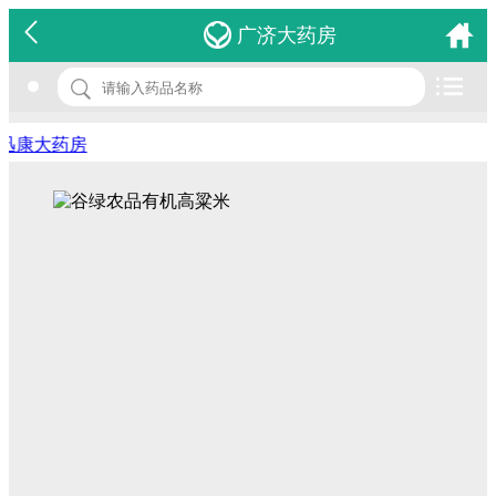
名 称：谷绿农品有机高粱米
广济大药房
品 牌：(巨龙有机)
规 格：480g
迅康大药房
价 格：￥0.00
批准文号：QS2113 0104 0027
厂家：辽宁巨龙有机食品有限公司