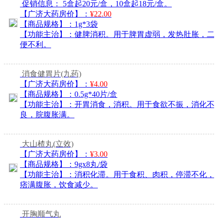
促销信息：
5盒起20元/盒，10盒起18元/盒。
【广济大药房价】：
¥22.00
【商品规格】：
1g*3袋
【功能主治】：
健脾消积。用于脾胃虚弱，发热肚胀，二
便不利。
消食健胃片
(九药)
【广济大药房价】：
¥4.00
【商品规格】：
0.5g*40片/盒
【功能主治】：
开胃消食，消积。用于食欲不振，消化不
良，脘腹胀满。
大山楂丸
(立效)
【广济大药房价】：
¥3.00
【商品规格】：
9gx8丸/袋
【功能主治】：
消积化滞。用于食积、肉积，停滞不化，
痞满腹胀，饮食减少。
开胸顺气丸