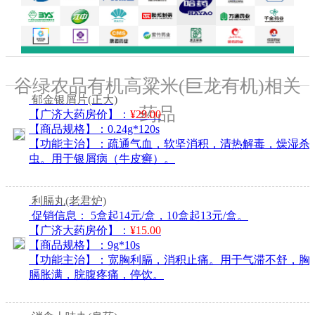
谷绿农品有机高粱米(巨龙有机)相关
郁金银屑片
(正大)
药品
【广济大药房价】：
¥29.00
【商品规格】：
0.24g*120s
【功能主治】：
疏通气血，软坚消积，清热解毒，燥湿杀
虫。用于银屑病（牛皮癣）。
利膈丸
(老君炉)
促销信息：
5盒起14元/盒，10盒起13元/盒。
【广济大药房价】：
¥15.00
【商品规格】：
9g*10s
【功能主治】：
宽胸利膈，消积止痛。用于气滞不舒，胸
膈胀满，脘腹疼痛，停饮。