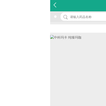
名 称：中科玛卡 纯臻玛咖
品 牌：(中科玛卡)
规 格：0.5g*9s
价 格：￥0.00
批准文号：QS530113010109
厂家：合肥中科玛卡生物技术有限公司