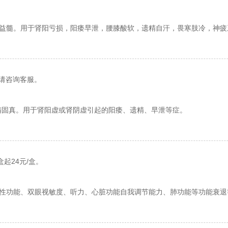
益髓。用于肾阳亏损，阳痿早泄，腰膝酸软，遗精自汗，畏寒肢冷，神疲
请咨询客服。
精固真。用于肾阳虚或肾阴虚引起的阳痿、遗精、早泄等症。
盒起24元/盒。
性功能、双眼视敏度、听力、心脏功能自我调节能力、肺功能等功能衰退