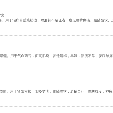
/盒
痛。用于治疗骨质疏松症，属肝肾不足证者，症见腰背疼痛、腰膝酸软、
增髓。用于气血两亏，面黄肌瘦，梦遗滑精，早泄，阳痿不举，腰腿酸痛
益髓。用于肾阳亏损，阳痿早泄，腰膝酸软，遗精自汗，畏寒肢冷，神疲