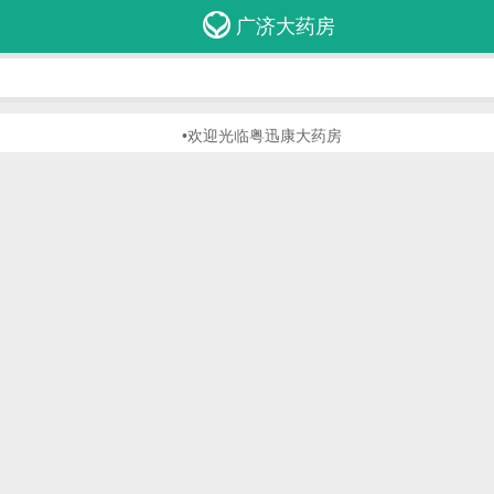
广济大药房
•欢迎光临粤迅康大药房