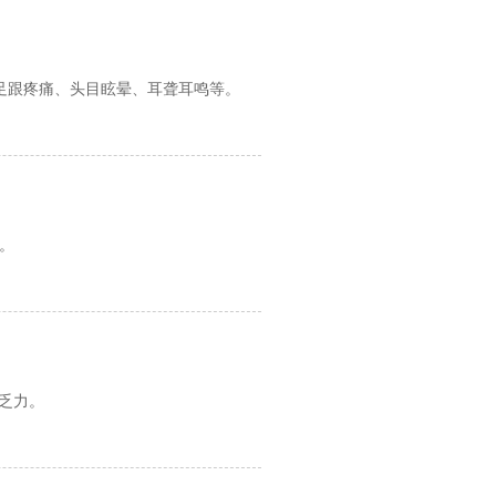
足跟疼痛、头目眩晕、耳聋耳鸣等。
。
乏力。