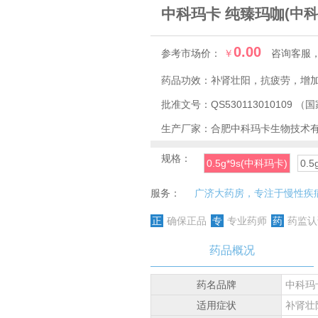
中科玛卡 纯臻玛咖
(中科
0.00
参考市场价：
￥
咨询客服
药品功效：
补肾壮阳，抗疲劳，增
批准文号：
QS530113010109
（国
生产厂家：
合肥中科玛卡生物技术
规格：
0.5g*9s(中科玛卡)
0.5
服务：
广济大药房，专注于慢性疾
正
确保正品
专
专业药师
药
药监认
药品概况
药名品牌
中科玛
适用症状
补肾壮