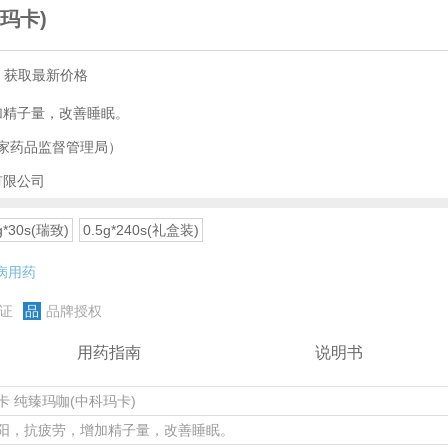
玛卡)
，获取最新价格
加精子量，改善睡眠。
家药品监督管理局）
有限公司
g*30s(瑞致)
0.5g*240s(礼盒装)
病用药
证
品
品牌授权
用药指南
说明书
卡 纯臻玛咖(中科玛卡)
阳，抗疲劳，增加精子量，改善睡眠。