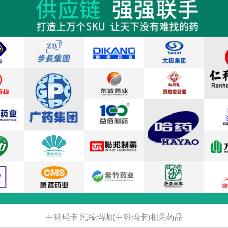
中科玛卡 纯臻玛咖(中科玛卡)相关药品