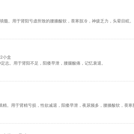
填髓。用于肾阳亏虚所致的腰膝酸软，畏寒肢冷，神疲乏力，头晕目眩。
板*2小盒
神定志。用于肾阳不足，阳痿早泄，腰腿酸痛，记忆衰退。
填精。用于肾精亏损，性欲减退，阳痿早泄，夜尿频多，腰膝酸软，畏寒