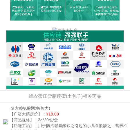
蜂农蜜庄雪脂莲蜜(土包子)相关药品
复方赖氨酸颗粒
(智力)
【广济大药房价】：
¥19.00
【商品规格】：
3g*20包/盒
【功能主治】：
用于防治赖氨酸缺乏引起的小儿食欲缺乏、营养不