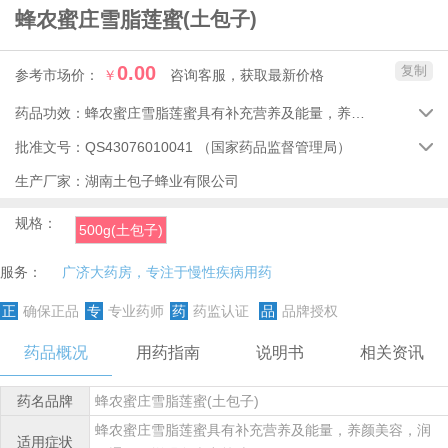
蜂农蜜庄雪脂莲蜜
(土包子)
0.00
复制
参考市场价：
￥
咨询客服，获取最新价格
药品功效：
蜂农蜜庄雪脂莲蜜具有补充营养及能量，养颜美容，润肠通便，增强免疫力等功效。

批准文号：
QS43076010041
（国家药品监督管理局）

生产厂家：
湖南土包子蜂业有限公司
规格：
500g(土包子)
服务：
广济大药房，专注于慢性疾病用药
正
确保正品
专
专业药师
药
药监认证
品
品牌授权
药品概况
用药指南
说明书
相关资讯
药名品牌
蜂农蜜庄雪脂莲蜜(土包子)
蜂农蜜庄雪脂莲蜜具有补充营养及能量，养颜美容，润
适用症状