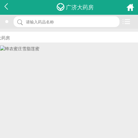
名 称：蜂农蜜庄雪脂莲蜜
广济大药房
品 牌：(土包子)
规 格：500g
药房
价 格：￥0.00
批准文号：QS43076010041
厂家：湖南土包子蜂业有限公司