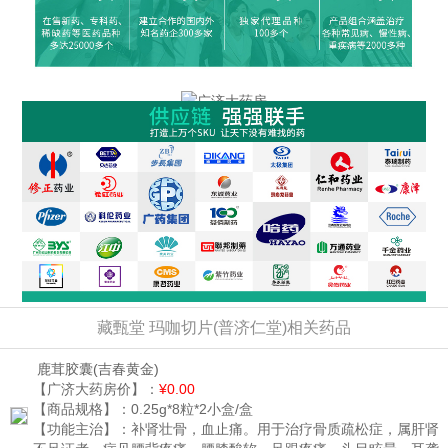
藏甄堂 玛咖切片(普济仁堂)相关药品
鹿茸胶囊
(吉春黄金)
【广济大药房价】：
¥0.00
【商品规格】：
0.25g*8粒*2小盒/盒
【功能主治】：
补肾壮骨，血止痛。用于治疗骨质疏松症，属肝肾