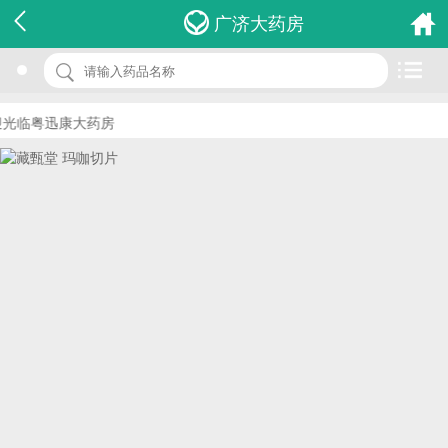
名 称：藏甄堂 玛咖切片
广济大药房
品 牌：(普济仁堂)
规 格：100g
光临粤迅康大药房
价 格：￥0.00
批准文号：QS111214020068
厂家：北京普济仁堂生物科技有限公司