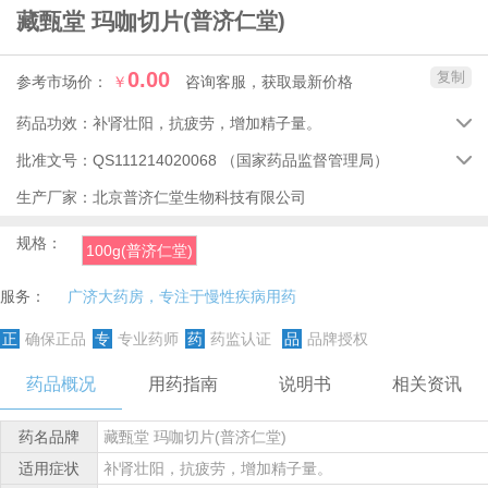
藏甄堂 玛咖切片
(普济仁堂)
0.00
复制
参考市场价：
￥
咨询客服，获取最新价格
药品功效：
补肾壮阳，抗疲劳，增加精子量。

批准文号：
QS111214020068
（国家药品监督管理局）

生产厂家：
北京普济仁堂生物科技有限公司
规格：
100g(普济仁堂)
服务：
广济大药房，专注于慢性疾病用药
正
确保正品
专
专业药师
药
药监认证
品
品牌授权
药品概况
用药指南
说明书
相关资讯
药名品牌
藏甄堂 玛咖切片(普济仁堂)
适用症状
补肾壮阳，抗疲劳，增加精子量。