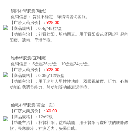
锁阳补肾胶囊
(珈效)
促销信息：
货源不稳定，详情请咨询客服。
【广济大药房价】：
¥28.00
【商品规格】：
0.4g*45粒/盒
【功能主治】：
补肾壮阳，填精固真。用于肾阳虚或肾阴虚引起的
阳痿、遗精、早泄等症。
维参锌胶囊
(宜利康)
促销信息：
5盒起26元/盒，10盒起24元/盒。
【广济大药房价】：
¥28.00
【商品规格】：
0.38g*12粒/盒
【功能主治】：
用于老年人男性性功能、双眼视敏度、听力、心脏
功能自我调节能力、肺功能等功能衰退等症。
仙戟补肾胶囊
(黄金一刻)
【广济大药房价】：
¥0.00
【商品规格】：
12s*2板
【功能主治】：
补肾壮阳，益精填髓。用于肾阳亏虚所致的腰膝酸
软，畏寒肢冷，神疲乏力，头晕目眩。