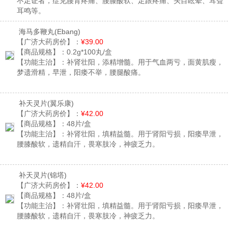
不足证者，症见腰背疼痛、腰膝酸软、足跟疼痛、头目眩晕、耳聋
耳鸣等。
海马多鞭丸
(Ebang)
【广济大药房价】：
¥39.00
【商品规格】：
0.2g*100丸/盒
【功能主治】：
补肾壮阳，添精增髓。用于气血两亏，面黄肌瘦，
梦遗滑精，早泄，阳痿不举，腰腿酸痛。
补天灵片
(翼乐康)
【广济大药房价】：
¥42.00
【商品规格】：
48片/盒
【功能主治】：
补肾壮阳，填精益髓。用于肾阳亏损，阳痿早泄，
腰膝酸软，遗精自汗，畏寒肢冷，神疲乏力。
补天灵片
(锦塔)
【广济大药房价】：
¥42.00
【商品规格】：
48片/盒
【功能主治】：
补肾壮阳，填精益髓。用于肾阳亏损，阳痿早泄，
腰膝酸软，遗精自汗，畏寒肢冷，神疲乏力。