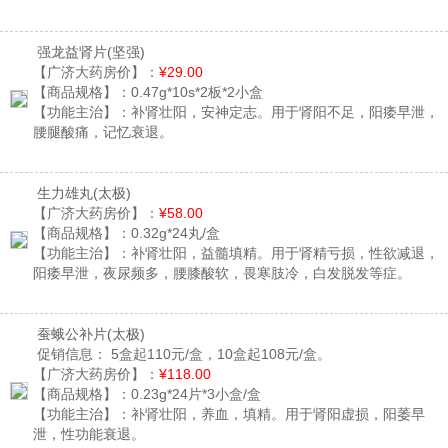
强龙益肾片
(坚强)
【广济大药房价】：
¥29.00
【商品规格】：
0.47g*10s*2板*2小盒
【功能主治】：
补肾壮阳，安神定志。用于肾阳不足，阳痿早泄，
腰腿酸痛，记忆衰退。
生力雄丸
(太极)
【广济大药房价】：
¥58.00
【商品规格】：
0.32g*24丸/盒
【功能主治】：
补肾壮阳，益髓填精。用于肾精亏损，性欲减退，
阳痿早泄，夜尿频多，腰膝酸软，畏寒肢冷，白发脱发等症。
蚕蛾公补片
(太极)
促销信息：
5盒起110元/盒，10盒起108元/盒。
【广济大药房价】：
¥118.00
【商品规格】：
0.23g*24片*3小盒/盒
【功能主治】：
补肾壮阳，养血，填精。用于肾阳虚损，阳萎早
泄，性功能衰退。