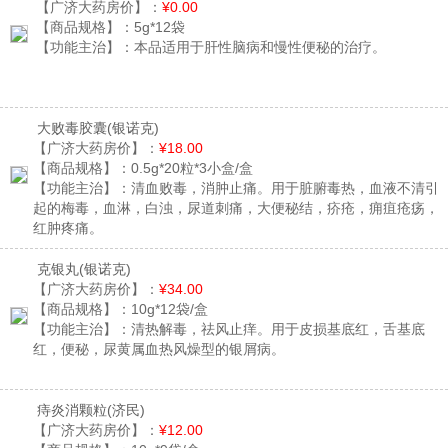
【广济大药房价】：
¥0.00
【商品规格】：
5g*12袋
【功能主治】：
本品适用于肝性脑病和慢性便秘的治疗。
大败毒胶囊
(银诺克)
【广济大药房价】：
¥18.00
【商品规格】：
0.5g*20粒*3小盒/盒
【功能主治】：
清血败毒，消肿止痛。用于脏腑毒热，血液不清引
起的梅毒，血淋，白浊，尿道刺痛，大便秘结，疥疮，痈疽疮疡，
红肿疼痛。
克银丸
(银诺克)
【广济大药房价】：
¥34.00
【商品规格】：
10g*12袋/盒
【功能主治】：
清热解毒，祛风止痒。用于皮损基底红，舌基底
红，便秘，尿黄属血热风燥型的银屑病。
痔炎消颗粒
(济民)
【广济大药房价】：
¥12.00