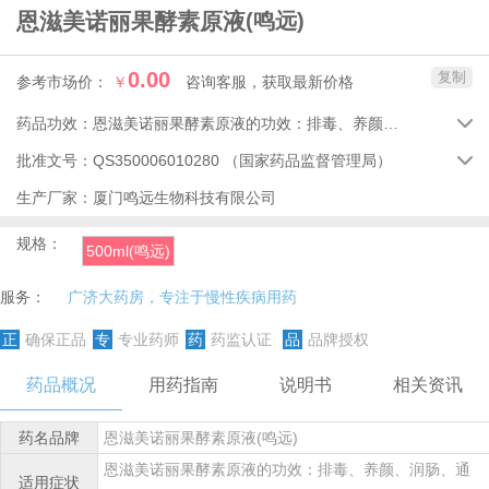
恩滋美诺丽果酵素原液
(鸣远)
0.00
复制
参考市场价：
￥
咨询客服，获取最新价格
药品功效：
恩滋美诺丽果酵素原液的功效：排毒、养颜、润肠、通便。

批准文号：
QS350006010280
（国家药品监督管理局）

生产厂家：
厦门鸣远生物科技有限公司
规格：
500ml(鸣远)
服务：
广济大药房，专注于慢性疾病用药
正
确保正品
专
专业药师
药
药监认证
品
品牌授权
药品概况
用药指南
说明书
相关资讯
药名品牌
恩滋美诺丽果酵素原液(鸣远)
恩滋美诺丽果酵素原液的功效：排毒、养颜、润肠、通
适用症状