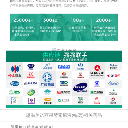
恩滋美诺丽果酵素原液(鸣远)相关药品
乳果糖口服溶液
(杜密克)