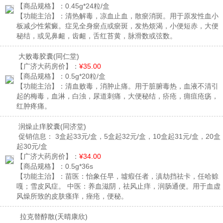
【商品规格】：
0.45g*24粒/盒
【功能主治】：
清热解毒，凉血止血，散瘀消斑。用于原发性血小
板减少性紫癜。症见全身瘀点或瘀斑，发热烦渴，小便短赤，大便
秘结，或见鼻衄，齿衄，舌红苔黄，脉滑数或弦数。
大败毒胶囊
(同仁堂)
【广济大药房价】：
¥35.00
【商品规格】：
0.5g*20粒/盒
【功能主治】：
清血败毒，消肿止痛。用于脏腑毒热，血液不清引
起的梅毒，血淋，白浊，尿道刺痛，大便秘结，疥疮，痈疽疮疡，
红肿疼痛。
润燥止痒胶囊
(同济堂)
促销信息：
3盒起33元/盒，5盒起32元/盒，10盒起31元/盒，20盒
起30元/盒
【广济大药房价】：
¥34.00
【商品规格】：
0.5g*36s
【功能主治】：
苗医：怡象任早，墟瘕任者，滇劫挡祛卡，任哈赊
嘎；雪皮风症。 中医：养血滋阴，祛风止痒，润肠通便。用于血虚
风燥所致的皮肤瘙痒，痤疮，便秘。
拉克替醇散
(天晴康欣)