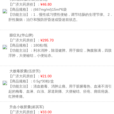
【广济大药房价】：
¥46.80
【商品规格】：
(667mg/ml)15ml*6袋
【功能主治】：
1．慢性或习惯性便秘，调节结肠的生理节律。 2．
肝性脑病：治疗和预防肝昏迷或昏迷前状态。
臌症丸
(华山牌)
【广济大药房价】：
¥295.70
【商品规格】：
180粒/瓶
【功能主治】：
利水消肿，除湿健脾。用于臌症，胸腹胀满，四肢
浮肿，大便秘结，小便短赤。
大败毒胶囊
(伍舒芳)
【广济大药房价】：
¥21.00
【商品规格】：
0.5g*30粒/盒
【功能主治】：
清血败毒、消肿止痛。用于脏腑毒热、血液不清引
起的梅毒、血淋、白浊、尿道刺痛、大便秘结、疥疮、痈疽疮疡、
红肿疼痛。
升血小板胶囊
(郝其军)
【广济大药房价】：
¥33.00