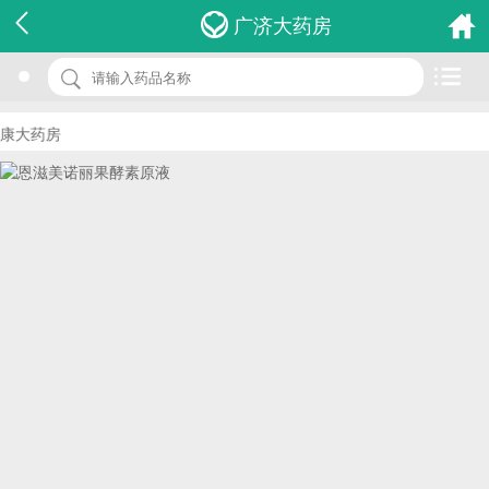
名 称：恩滋美诺丽果酵素原液
广济大药房
品 牌：(鸣远)
规 格：500ml
大药房
价 格：￥0.00
批准文号：QS350006010280
厂家：厦门鸣远生物科技有限公司