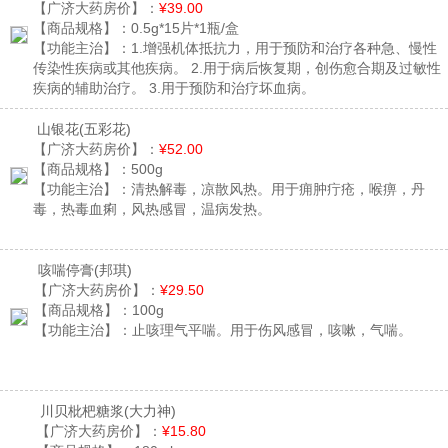
【广济大药房价】：
¥39.00
【商品规格】：
0.5g*15片*1瓶/盒
【功能主治】：
1.增强机体抵抗力，用于预防和治疗各种急、慢性
传染性疾病或其他疾病。 2.用于病后恢复期，创伤愈合期及过敏性
疾病的辅助治疗。 3.用于预防和治疗坏血病。
山银花
(五彩花)
【广济大药房价】：
¥52.00
【商品规格】：
500g
【功能主治】：
清热解毒，凉散风热。用于痈肿疔疮，喉痹，丹
毒，热毒血痢，风热感冒，温病发热。
咳喘停膏
(邦琪)
【广济大药房价】：
¥29.50
【商品规格】：
100g
【功能主治】：
止咳理气平喘。用于伤风感冒，咳嗽，气喘。
川贝枇杷糖浆
(大力神)
【广济大药房价】：
¥15.80