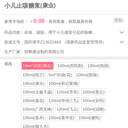
小儿止咳糖浆
(康业)
0.00
复制
参考市场价：
￥
咨询客服，获取最新价格
药品功效：
祛痰，镇咳。用于小儿感冒引起的咳嗽。

批准文号：
国药准字Z13022464
（国家药品监督管理局）

生产厂家：
邯郸康业制药有限公司
规格：
10ml*10支(康业)
100ml(邦民制)
100ml(南国)
100ml(纽兰)
5ml*30袋(花)
100ml(国瑞)
100ml(康乐)
100ml(和记黄埔)
100ml(太极天诚)
120ml(芳菲)
100ml(普正)
100ml(葵花)
120ml(华润三九)
100ml(安药)
100ml(广西灵峰)
120ml(飞云)
100ml(冠峰)
100ml(嘉禾)
100ml(泰华堂)
100ml(健民)
100ml(御大夫)