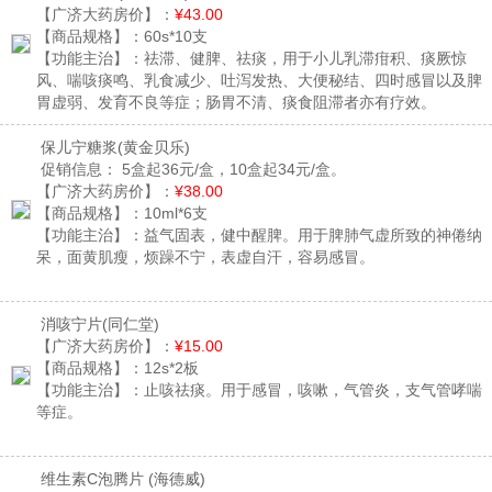
【广济大药房价】：
¥43.00
【商品规格】：
60s*10支
【功能主治】：
祛滞、健脾、祛痰，用于小儿乳滞疳积、痰厥惊
风、喘咳痰鸣、乳食减少、吐泻发热、大便秘结、四时感冒以及脾
胃虚弱、发育不良等症；肠胃不清、痰食阻滞者亦有疗效。
保儿宁糖浆
(黄金贝乐)
促销信息：
5盒起36元/盒，10盒起34元/盒。
【广济大药房价】：
¥38.00
【商品规格】：
10ml*6支
【功能主治】：
益气固表，健中醒脾。用于脾肺气虚所致的神倦纳
呆，面黄肌瘦，烦躁不宁，表虚自汗，容易感冒。
消咳宁片
(同仁堂)
【广济大药房价】：
¥15.00
【商品规格】：
12s*2板
【功能主治】：
止咳祛痰。用于感冒，咳嗽，气管炎，支气管哮喘
等症。
维生素C泡腾片
(海德威)