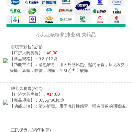
小儿止咳糖浆(康业)相关药品
百咳宁颗粒
(世信)
【广济大药房价】：
¥0.00
【商品规格】：
0.8g*12袋
【功能主治】：
清热解毒，用天外感风热引起的感冒，症见发热，
头痛，鼻塞，喷嚏，咽痛，全身乏力，酸痛。
肿节风胶囊
(永治)
【广济大药房价】：
¥14.00
【商品规格】：
0.35g*36粒/盒
【功能主治】：
清热解毒。用于流行性感冒、咽炎所致的咽喉痛。
王氏保赤丸
(精华制药)