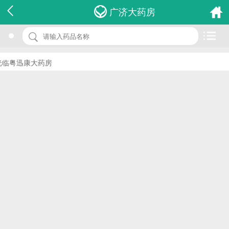
名 称：小儿止咳糖浆
广济大药房
品 牌：(康业)
规 格：10ml*10支
临粤迅康大药房
价 格：￥0.00
批准文号：国药准字Z13022464
厂家：邯郸康业制药有限公司