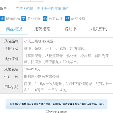
服务：
广济大药房，专注于慢性疾病用药
正
确保正品
专
专业药师
药
药监认证
品
品牌授权
药品概况
用药指南
说明书
相关资讯
药名品牌
小儿止咳糖浆(康业)
适用症状
祛痰，镇咳。用于小儿感冒引起的咳嗽。
甘草流浸膏、桔梗流浸膏、氯化铵、橙皮酊。辅料为蔗
成分原料
糖、防腐剂（苯甲酸钠）和纯净水。
规格包装
10ml*10支
生产厂家
邯郸康业制药有限公司
口服，2～5岁一次5毫升，2岁以下酌情递减，5岁以上一
用法说明
次5～10毫升，一日3～4次。