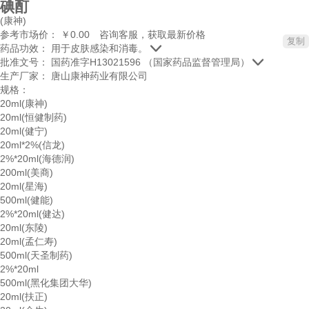
碘酊
(康神)
参考市场价：
￥
0.00
咨询客服，获取最新价格
复制

药品功效：
用于皮肤感染和消毒。

批准文号：
国药准字H13021596
（国家药品监督管理局）
生产厂家：
唐山康神药业有限公司
规格：
20ml(康神)
20ml(恒健制药)
20ml(健宁)
20ml*2%(信龙)
2%*20ml(海德润)
200ml(美商)
20ml(星海)
500ml(健能)
2%*20ml(健达)
20ml(东陵)
20ml(孟仁寿)
500ml(天圣制药)
2%*20ml
500ml(黑化集团大华)
20ml(扶正)