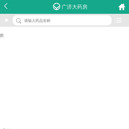
名 称：碘酊
广济大药房
品 牌：(康神)
规 格：20ml
价 格：￥0.00
批准文号：国药准字H13021596
厂家：唐山康神药业有限公司