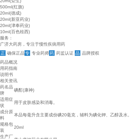
20ml(众生)
500ml(红旗)
20ml(德成)
20ml(新亚药业)
20ml(津奉药业)
10ml(百色桂西)
服务：
广济大药房，专注于慢性疾病用药
正
确保正品
专
专业药师
药
药监认证
品
品牌授权
药品概况
用药指南
说明书
相关资讯
药名品
碘酊(康神)
牌
适用症
用于皮肤感染和消毒。
状
成分原
本品每毫升含主要成份碘20毫克，辅料为碘化钾、乙醇及水。
料
规格包
20ml
装
生产厂