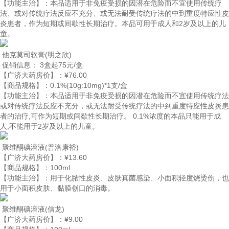
【功能主治】：
本品适用于非免疫受损的因潜在危险而不宜使用传统疗
法、或对传统疗法反应不充分、或无法耐受传统疗法的中到重度特应性皮
炎患者，作为短期或间歇性长期治疗。本品可用于成人和2岁及以上的儿
童。
他克莫司软膏
(明之欣)
促销信息：
3盒起75元/盒
【广济大药房价】：
¥76.00
【商品规格】：
0.1%(10g:10mg)*1支/盒
【功能主治】：
本品适用于非免疫受损的因潜在危险而不宜使用传统疗法
或对传统疗法反应不充分，或无法耐受传统疗法的中到重度特应性皮炎患
者的治疗,可作为短期或间歇性长期治疗。 0.1%浓度的本品只能用于成
人,不能用于2岁及以上的儿童。
聚维酮碘溶液
(普洛康裕)
【广济大药房价】：
¥13.60
【商品规格】：
100ml
【功能主治】：
用于化脓性皮炎、皮肤真菌感染、小面积轻度烧烫伤，也
用于小面积皮肤、黏膜创口的消毒。
聚维酮碘溶液
(信龙)
【广济大药房价】：
¥9.00