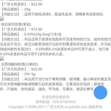
【广济大药房价】：
¥12.00
【商品规格】：
20g
【功能主治】：
适用于痤疮(粉刺)，脂溢性皮炎、酒糟鼻等皮肤病症。
他克莫司软膏
(莱兹)
【广济大药房价】：
¥72.00
【商品规格】：
0.03%(10g:3mg)*1支/盒
【功能主治】：
本品适用于因潜在危险而不宜使用传统疗法、或对传统疗
法反应不充分、或无法耐受传统疗法的中到重度特应性皮炎患者，作为短
期或间歇性长期治疗。 0.03%和0.1%浓度的本品均可用于成人，但只有
0.03%浓度的本品可用于2岁到5岁的儿童。
夫西地酸钠软膏
(洁帕欣)
【广济大药房价】：
¥15.00
【商品规格】：
2%* 5g
【功能主治】：
本品用于治疗由于葡萄球菌、链球菌、极小棒状杆菌及其
它对夫西地酸钠敏感细菌引起的皮肤感染。主要适应症包括：脓疱疮、
疥、汗腺炎、创伤感染、须疮、甲沟炎、毛囊炎、痈及红癣等。
专业药师在线咨询
咨询热线：
020-87301810
Copyright © 2008-2017 广济大药房 m.yxk120.com 版权所有