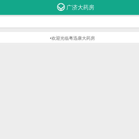
广济大药房
•欢迎光临粤迅康大药房