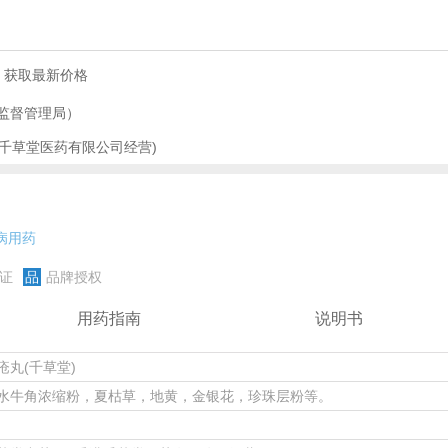
，获取最新价格
监督管理局）
港千草堂医药有限公司经营)
病用药
证
品
品牌授权
用药指南
说明书
疮丸(千草堂)
水牛角浓缩粉，夏枯草，地黄，金银花，珍珠层粉等。