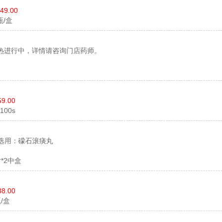
49.00
瓶/盒
热进行中，详情请咨询门店药师。
59.00
*100s
选用：礞石滚痰丸
片*2中盒
38.00
瓶/盒