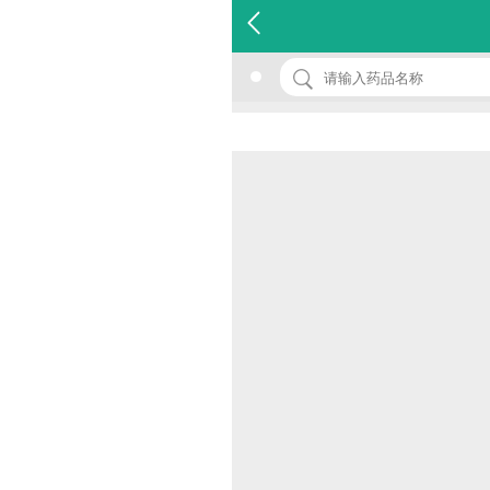
名 称：珍珠暗疮丸
品 牌：(千草堂)
规 格：1盒
价 格：￥0.00
批准文号：HKP-04308
厂家：香港千草堂中药厂 (香港千草堂医药有限公司经营)