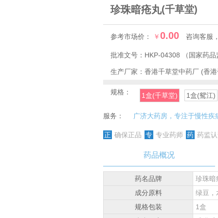
珍珠暗疮丸
(千草堂)
0.00
参考市场价：
￥
咨询客服
批准文号：
HKP-04308
（国家药品
生产厂家：
香港千草堂中药厂 (香
规格：
1盒(千草堂)
1盒(鸳江)
服务：
广济大药房，专注于慢性疾
正
确保正品
专
专业药师
药
药监认
药品概况
药名品牌
珍珠暗
成分原料
绿豆，
规格包装
1盒