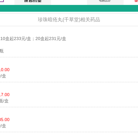
珍珠暗疮丸(千草堂)相关药品
10盒起233元/盒；20盒起231元/盒
/瓶
10.00
袋/盒
17.00
1瓶/盒
35.00
袋/盒